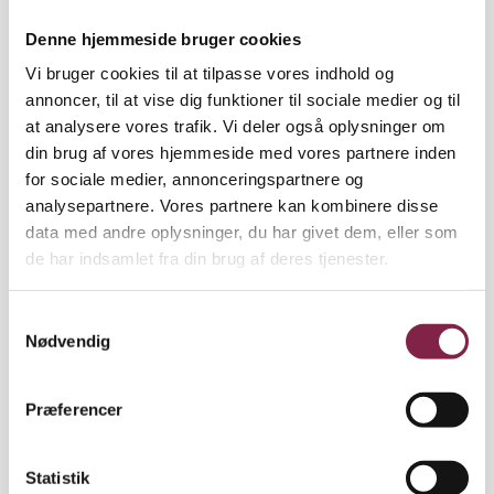
sælge medicin og ikke i at løse problemet på andre
måder, påpeger den engelske børne- og
Denne hjemmeside bruger cookies
ungdomspsykiater, Eia Asen, direktør for
Vi bruger cookies til at tilpasse vores indhold og
Marlborough Familiecenter i London.
annoncer, til at vise dig funktioner til sociale medier og til
at analysere vores trafik. Vi deler også oplysninger om
"Det er meget svært at komme til orde med andre
din brug af vores hjemmeside med vores partnere inden
behandlingsformer end medicin. Psykiatrien
for sociale medier, annonceringspartnere og
udskriver piller, og det støtter medicinalindustrien.
analysepartnere. Vores partnere kan kombinere disse
Den støtter ikke familieterapi. Det samspil er meget
data med andre oplysninger, du har givet dem, eller som
svært at bryde," siger den engelske børne- og
de har indsamlet fra din brug af deres tjenester.
ungdomspsykiater.
S
Eia Asen peger på, at den massive udskrivning af
Nødvendig
a
medicin langt fra altid er fagligt begrundet. Han
m
henviser til undersøgelser, som viser, at
t
medicinalindustriens forskning er fire gange mere
Præferencer
y
positiv over for medicin end uafhængig forskning.
k
k
Statistik
Det er et faktum, som også Lisbeth Sandal