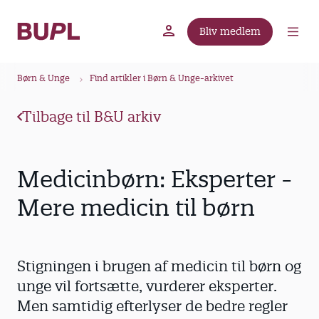
G
å
Bliv medlem
t
BUPL.dk
A-kassen
Lokal fagforening
i
B
l
Børn & Unge
Find artikler i Børn & Unge-arkivet
r
h
ø
o
Tilbage til B&U arkiv
v
d
e
k
d
r
Medicinbørn: Eksperter -
i
u
n
Mere medicin til børn
m
d
m
h
o
e
Stigningen i brugen af medicin til børn og
l
d
unge vil fortsætte, vurderer eksperter.
Men samtidig efterlyser de bedre regler