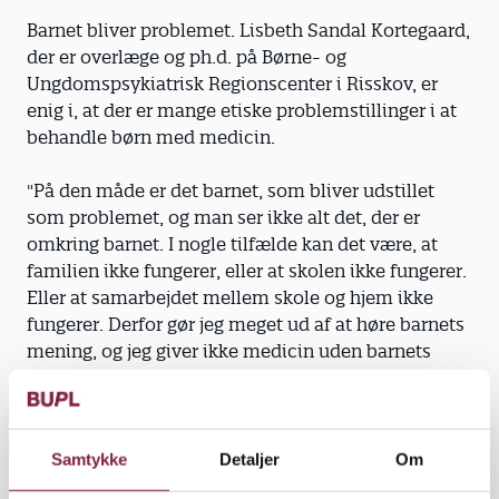
Barnet bliver problemet. Lisbeth Sandal Kortegaard,
der er overlæge og ph.d. på Børne- og
Ungdomspsykiatrisk Regionscenter i Risskov, er
enig i, at der er mange etiske problemstillinger i at
behandle børn med medicin.
"På den måde er det barnet, som bliver udstillet
som problemet, og man ser ikke alt det, der er
omkring barnet. I nogle tilfælde kan det være, at
familien ikke fungerer, eller at skolen ikke fungerer.
Eller at samarbejdet mellem skole og hjem ikke
fungerer. Derfor gør jeg meget ud af at høre barnets
mening, og jeg giver ikke medicin uden barnets
accept," siger Lisbeth Sandal Kortegaard.
At barnet eller barnets hjerne bliver fremstillet som
problemet falder i god jord hos
Samtykke
Detaljer
Om
medicinalindustrien, som har en interesse i at