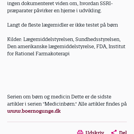
ingen dokumenteret viden om, hvordan SSRI-
præparater påvirker en hjerne i udvikling.
Langt de fleste lægemidler er ikke testet på børn
Kilder: Lægemiddelstyrelsen, Sundhedsstyrelsen,
Den amerikanske lægemiddelstyrelse, FDA, Institut
for Rationel Farmakoterapi
Serien om børn og medicin Dette er de sidste
artikler i serien "Medicinbørn." Alle artikler findes på
www.boernogunge.dk
Opens in a new window
Opens in a new win
Opens in a
Udskriv
Del