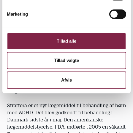
e
Kortegaard kender til.
v
Marketing
a
"Hvis jeg ville lave en kritisk undersøgelse af
l
medicin til børn og unge, kan jeg være meget i tvivl
g
om, hvorvidt industrien vil finansiere
undersøgelsen. Det skulle da kun være, hvis en
Tillad alle
virksomhed havde behov for at vise, at den er etisk
ansvarlig," siger Lisbeth Sandal Kortegaard.
Tillad valgte
Afvis
Ritalin er et amfetaminlignende stof, som bliver
brugt til at behandle børn med ADHD.
Strattera er et nyt lægemiddel til behandling af børn
med ADHD. Det blev godkendt til behandling i
Danmark sidste år i maj. Den amerikanske
lægemiddelstyrelse, FDA, indførte i 2005 en såkaldt