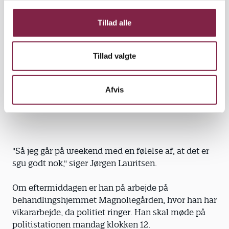
og til supervisionen næste dag. Ikke fordi jeg tænker
g
juridisk," siger Jørgen Lauritsen.
Tillad alle
"Normalt ville vi ikke lave en indberetning på det
her," tilføjer han.
Tillad valgte
Om fredagen får han en god supervision af kolleger
og en psykolog, hvor han får ros får sit arbejde med
Afvis
Christian.
"Så jeg går på weekend med en følelse af, at det er
sgu godt nok," siger Jørgen Lauritsen.
Om eftermiddagen er han på arbejde på
behandlingshjemmet Magnoliegården, hvor han har
vikararbejde, da politiet ringer. Han skal møde på
politistationen mandag klokken 12.