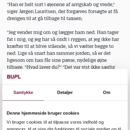
"Han er helt sort i øjenene af arrigskab og vrede,"
siger Jørgen Lauritsen, der forgæves forsøgte at få
drengen til at gå tilbage til taxaen.
"Jeg vender mig om og lægger ham ned. Han tager
fat i mig, og jeg har så ondt i ryggen, at jeg ikke har
kræfter til at blive stående, så vi vælter begge to
ned. Lige så snart han rammer jorden, så er det
ligesom om han får sine pæne, nydelige øjne
tilbage. "Hvad laver du?" "Det var vist ikke særlig
smart." "Nej, se at komme hen i taxaen og kom
hjem, så tager vi den i morgen og snakker om det","
fortæller Jørgen Lauritsen.
Samtykke
Detaljer
Om
Christian kommer også ind i taxaen, og så er stort
set alt på plads, synes Jørgen.
Denne hjemmeside bruger cookies
Vi bruger cookies til at tilpasse vores indhold og
annoncer, til at vise dig funktioner til sociale medier og til