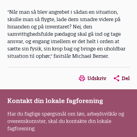
"Når man så blev angrebet i sådan en situation,
skulle man så flygte, lade dem smadre videre på
hinanden og på inventaret? Nej, den
samvittighedsfulde pædagog skal gå ind og tage
ansvar, og engang imellem er det helt i orden at
sætte sin fysik, sin krop bag og bringe en uholdbar
situation til ophør," fastslår Michael Berner.
Opens in a new window
Opens in a new win
Opens in a
Udskriv
Del
Kontakt din lokale fagforening
Har du faglige spørgsmål om løn, arbejdsvilkår og
overenskomster, skal du kontakte din lokale
fagforening.