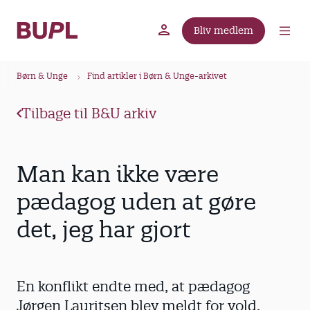
G
å
Bliv medlem
t
BUPL.dk
A-kassen
Lokal fagforening
i
B
l
Børn & Unge
Find artikler i Børn & Unge-arkivet
r
h
ø
o
Tilbage til B&U arkiv
v
d
e
k
d
r
Man kan ikke være
i
u
n
pædagog uden at gøre
m
d
det, jeg har gjort
m
h
o
e
l
d
En konflikt endte med, at pædagog
Jørgen Lauritsen blev meldt for vold.