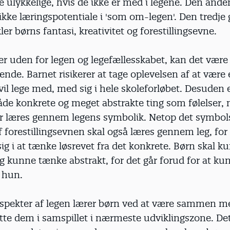
te ulykkelige, hvis de ikke er med i legene. Den and
ikke læringspotentiale i 'som om-legen'. Den tredje 
ler børns fantasi, kreativitet og forestillingsevne.
r uden for legen og legefællesskabet, kan det være
ende. Barnet risikerer at tage oplevelsen af at være
vil lege med, med sig i hele skoleforløbet. Desuden e
åde konkrete og meget abstrakte ting som følelser,
er læres gennem legens symbolik. Netop det symbol
f forestillingsevnen skal også læres gennem leg, for
ig i at tænke løsrevet fra det konkrete. Børn skal k
 kunne tænke abstrakt, for det går forud for at ku
r hun.
 aspekter af legen lærer børn ved at være sammen m
øtte dem i samspillet i nærmeste udviklingszone. De