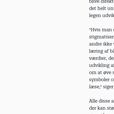
blive direk
det helt un
legen udvik
"Hvis man e
stigmatiser
andre ikke 
læring af b
værdier, d
udvikling a
om at øve s
symboler og
læse," sige
Alle disse
der kan st