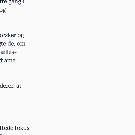
tte gang i
 og
orsker og
gte de, om
fælles­
i drama
erer, at
ettede fokus