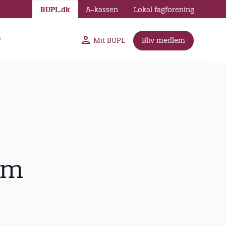
BUPL.dk
A-kassen
Lokal fagforening
r
Mit BUPL
Bliv medlem
em