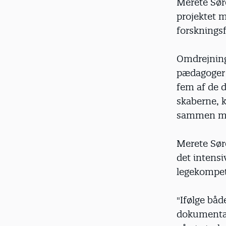
Merete Søre
projektet m
forsknings
Omdrejning
pædagoger 
fem af de d
skaberne, k
sammen me
Merete Sør
det intensi
legekompet
"Ifølge bå
dokumentati