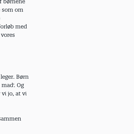
af børnene
ade som om
e
­forløb med
 vores
 leger. Børn
e mad'. Og
i jo, at vi
e sammen