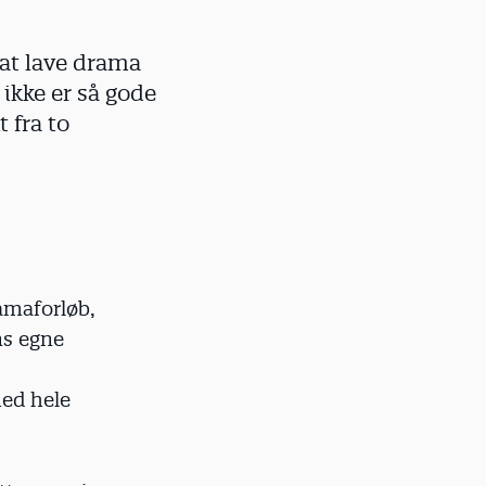
 at lave drama
ikke er så gode
t fra to
amaforløb,
ns egne
med hele