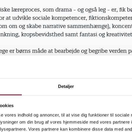
iske læreproces, som drama - og også leg - er, fik 
or at udvikle sociale kompetencer, fiktionskompete
e som om og skabe narrative sammenhænge), koncent
nkning, kropsbevidsthed samt fantasi og kreativitet
ge er børns måde at bearbejde og begribe verden 
 i dramaforløb og rollelege får børn mulighed for a
fortolke og udtrykke sig omkring egne oplevelser og 
em mulighed for at udvikle forståelse for sig selv, 
 de er en del af," siger Merete Sørensen.
Detaljer
også en kulturel aktivitet, som skal læres i et fæll
ookies
nden, der kan lege. I projektet var de kompetente l
se vores indhold og annoncer, til at vise dig funktioner til sociale
ne.
oplysninger om din brug af vores hjemmeside med vores partnere i
ysepartnere. Vores partnere kan kombinere disse data med andr