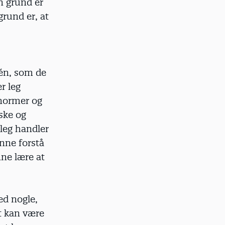
en grund er
grund er, at
 én, som de
r leg
 normer og
ske og
 leg handler
unne forstå
nne lære at
ed nogle,
t kan være