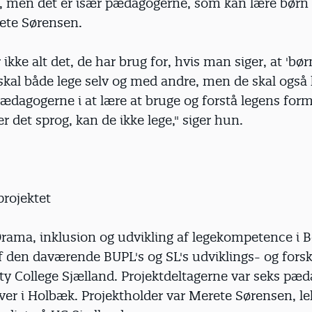
n, men det er især pædagogerne, som kan lære børn a
ete Sørensen.
 ikke alt det, de har brug for, hvis man siger, at 'bør
 skal både lege selv og med andre, men de skal også
pædagogerne i at lære at bruge og forstå legens for
er det sprog, kan de ikke lege," siger hun.
rojektet
'Drama, inklusion og udvikling af legekompetence i 
af den daværende BUPL's og SL's udviklings- og for
ty College Sjælland. Projektdeltagerne var seks pæd
ver i Holbæk. Projektholder var Merete Sørensen, l