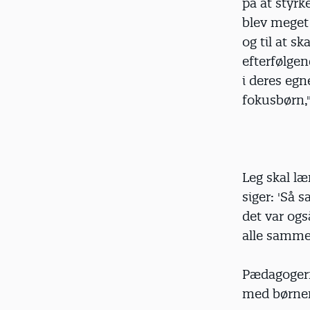
på at styrk
blev meget 
og til at 
efterfølgen
i deres egn
fokusbørn,"
Leg skal læ
siger: 'Så 
det var ogs
alle sammen 
Pædagogern
med børnen