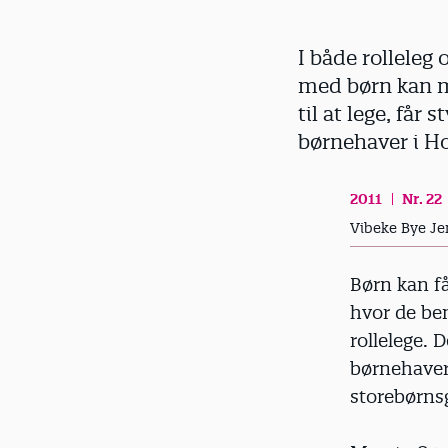
d
I både rolleleg
med børn kan ma
til at lege, får
børnehaver i H
2011
Nr. 22
Vibeke Bye Je
Børn kan f
hvor de ben
rolle­lege.
børnehaver
storebørns