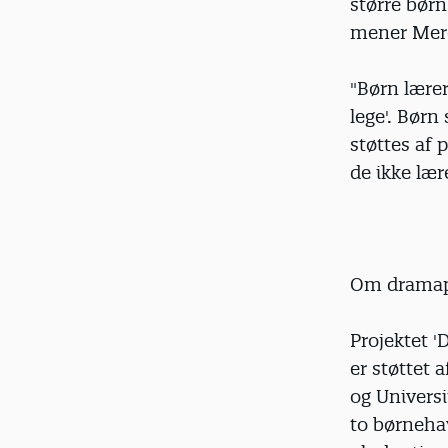
større bør
mener Mer
"Børn lærer
lege'. Børn
støttes af 
de ikke lær
Om dramap
Projektet 
er støttet 
og Universi
to børneha