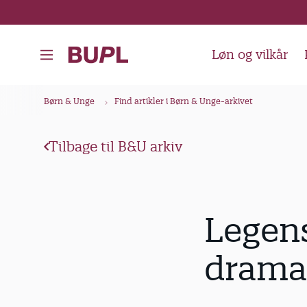
G
å
t
Løn og vilkår
i
l
B
Børn & Unge
Find artikler i Børn & Unge-arkivet
h
r
o
ø
v
Tilbage til B&U arkiv
d
e
k
d
i
r
Legen
n
u
d
m
drama
h
m
o
e
l