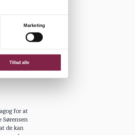
 svært for
ge. De
Marketing
er børnene
til som
vor
vikling,
Tillad alle
nenes egne
agog for at
te Sørensen
at de kan