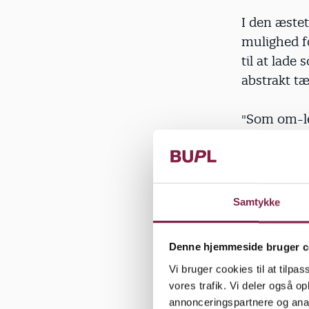
I den æstet
mulighed f
til at lad
abstrakt tæ
"Som om-le
formsproget
bearbejde, 
Det giver d
den verden,
Samtykke
Men leg er 
Denne hjemmeside bruger c
mindst en a
Vi bruger cookies til at tilpas
pædagoger
vores trafik. Vi deler også 
annonceringspartnere og anal