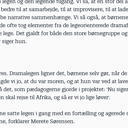
e legen og den legende tilgang. Vi så, at en stor del 
bedre til at samarbejde, til at improvisere, til at l
skabe narrative sammenhænge. Vi så også, at børnen
de ofte tog elementer fra de legeorienterede drama
e lege. Det gjaldt for både den store børnegruppe og
 siger hun.
res. Dramalegen ligner det, børnene selv gør, når de
sagde vi jo, at du var moren, og at hun var ved at lav
å det, som pædagogerne gjorde i projektet: 'Nu siger v
skal rejse til Afrika, og så er vi jo lige løver'.
e satte legen i gang med en fortælling og agered
e, forklarer Merete Sørensen.