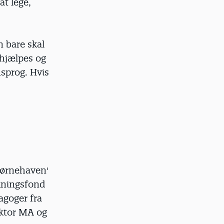
t lege,
n bare skal
 hjælpes og
msprog. Hvis
Børnehaven'
skningsfond
agoger fra
ektor MA og