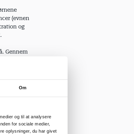
børnene
ncer (evnen
ration og
.
på. Gennem
t
erfaringer.
hinanden og
Om
esskab med
egere
 medier og til at analysere
nden for sociale medier,
e oplysninger, du har givet