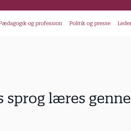
Pædagogik og profession
Politik og presse
Lede
s sprog læres genn