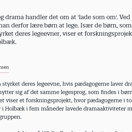
 og drama handler det om at 'lade som om'. Ved
n derfor lære børn at lege. Især de børn, som 
 styrket deres legeevner, viser et forskningsprojek
olbæk.
nsen
å styrket deres legeevne, hvis pædagogerne laver dr
ytter sig af det samme legesprog, som findes i bør
 Det viser et forskningsprojekt, hvor pædagogerne i to
 i Holbæk i fem måneder lavede dramaaktiviteter 
gruppen.