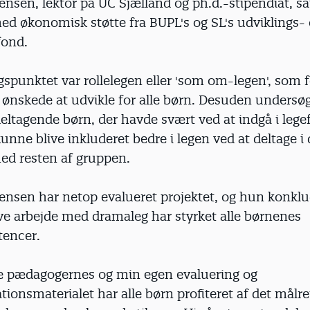
nsen, lektor på UC Sjælland og ph.d.-stipendiat, sa
ed økonomisk støtte fra BUPL's og SL's udviklings-
fond.
spunktet var rollelegen eller 'som om-legen', som f
ønskede at udvikle for alle børn. Desuden under­sø
eltagende børn, der havde svært ved at indgå i lege
unne blive inkluderet bedre i legen ved at deltage 
d resten af gruppen.
ensen har netop evalueret projektet, og hun konklud
ve arbejde med dramaleg har styrket alle børnenes
encer.
de pædagogernes og min egen evaluering og
onsmaterialet har alle børn profiteret af det målr