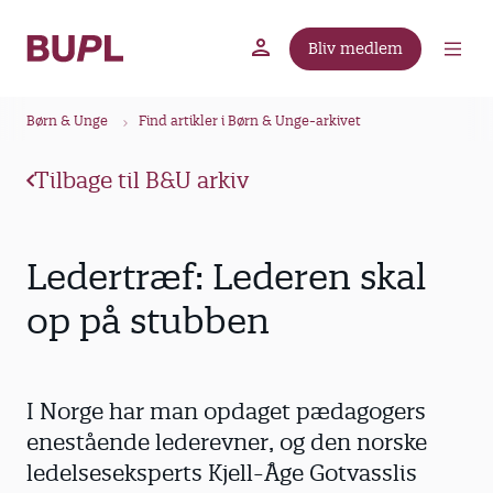
G
å
Bliv medlem
t
BUPL.dk
A-kassen
Lokal fagforening
i
B
l
Børn & Unge
Find artikler i Børn & Unge-arkivet
r
h
ø
o
Tilbage til B&U arkiv
v
d
e
k
d
r
Ledertræf: Lederen skal
i
u
n
op på stubben
m
d
m
h
o
e
I Norge har man opdaget pædagogers
l
d
enestående lederevner, og den norske
ledelseseksperts Kjell-Åge Gotvasslis