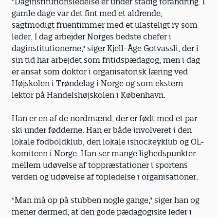
"Daginstitutionsledelse er under stadig forandring. I
gamle dage var det fint med et aldrende,
sagtmodigt fruentimmer med et ulasteligt ry som
leder. I dag arbejder Norges bedste chefer i
daginstitutionerne," siger Kjell-Åge Gotvassli, der i
sin tid har arbejdet som fritidspædagog, men i dag
er ansat som doktor i organisatorisk læring ved
Højskolen i Trøndelag i Norge og som ekstern
lektor på Handelshøjskolen i København.
Han er en af de nordmænd, der er født med et par
ski under fødderne. Han er både involveret i den
lokale fodboldklub, den lokale ishockeyklub og OL-
komiteen i Norge. Han ser mange lighedspunkter
mellem udøvelse af toppræstationer i sportens
verden og udøvelse af topledelse i organisationer.
"Man må op på stubben nogle gange," siger han og
mener dermed, at den gode pædagogiske leder i