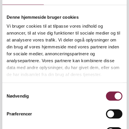
påpeger Kjell-Åge Gotvassli.
"Lederen skal også have sine følelser og sin
Denne hjemmeside bruger cookies
intuition og æstetik med i arbejdet. Der skal være
Vi bruger cookies til at tilpasse vores indhold og
en slags fingerspidsfornemmelse for, hvordan
annoncer, til at vise dig funktioner til sociale medier og til
personalet trives, og hvordan hun selv skal agere i
at analysere vores trafik. Vi deler også oplysninger om
de sociale arenaer, hun bevæger sig i som
din brug af vores hjemmeside med vores partnere inden
personaleleder," siger Kjell-Åge Gotvassli.
for sociale medier, annonceringspartnere og
analysepartnere. Vores partnere kan kombinere disse
Han nævner gode samarbejdsevner, evne til
data med andre oplysninger, du har givet dem, eller som
refleksion og evne til at fornemme sig selv og andre
de har indsamlet fra din brug af deres tjenester.
som vigtige pædagogfaglige evner, som pædagogen
kan på fingerspidserne.
S
Nødvendig
a
"Det er en slags tavs viden, pædagogen har. Evnerne
m
formuleres ikke direkte, men det er de evner, der
t
gør pædagogisk ledelse specielt og bedre end andre
Præferencer
y
typer ledelse, når det handler om at få mennesker
k
til at folde sig ud. Det er også kokkens særlige