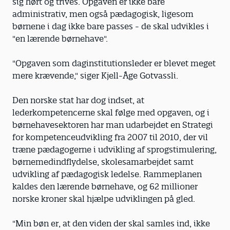
sig hørt og trives. Opgaven er ikke bare
administrativ, men også pædagogisk, ligesom
børnene i dag ikke bare passes - de skal udvikles i
"en lærende børnehave".
"Opgaven som daginstitutionsleder er blevet meget
mere krævende," siger Kjell-Åge Gotvassli.
Den norske stat har dog indset, at
lederkompetencerne skal følge med opgaven, og i
børnehavesektoren har man udarbejdet en Strategi
for kompetenceudvikling fra 2007 til 2010, der vil
træne pædagogerne i udvikling af sprogstimulering,
børnemedindflydelse, skolesamarbejdet samt
udvikling af pædagogisk ledelse. Rammeplanen
kaldes den lærende børnehave, og 62 millioner
norske kroner skal hjælpe udviklingen på gled.
"Min bøn er, at den viden der skal samles ind, ikke