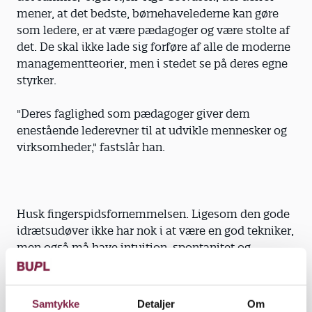
mener, at det bedste, børnehavelederne kan gøre
som ledere, er at være pædagoger og være stolte af
det. De skal ikke lade sig forføre af alle de moderne
managementteorier, men i stedet se på deres egne
styrker.
"Deres faglighed som pædagoger giver dem
enestående lederevner til at udvikle mennesker og
virksomheder," fastslår han.
Husk fingerspidsfornemmelsen. Ligesom den gode
idrætsudøver ikke har nok i at være en god tekniker,
men også må have intuition, spontanitet og
kropsfornemmelse med for at præstere bedst,
kommer virksomhedslederen heller ikke langt med
kun at kunne sit administrative rutinearbejde. Det
Samtykke
Detaljer
Om