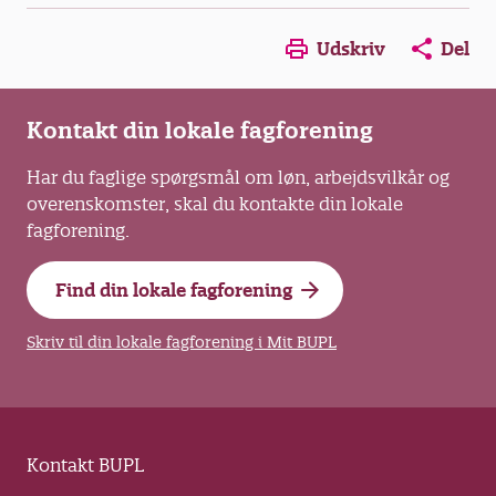
Opens in a new window
Opens in a new win
Opens in a
Udskriv
Del
Kontakt din lokale fagforening
Har du faglige spørgsmål om løn, arbejdsvilkår og
overenskomster, skal du kontakte din lokale
fagforening.
Find din lokale fagforening
Skriv til din lokale fagforening i Mit BUPL
Kontakt BUPL