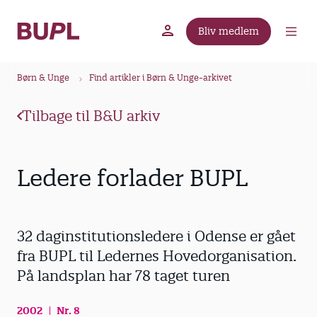
G
å
Bliv medlem
t
BUPL.dk
A-kassen
Lokal fagforening
i
B
l
Børn & Unge
Find artikler i Børn & Unge-arkivet
r
h
ø
o
Tilbage til B&U arkiv
v
d
e
k
d
r
Ledere forlader BUPL
i
u
n
m
d
m
h
32 daginstitutionsledere i Odense er gået
o
e
fra BUPL til Ledernes Hovedorganisation.
l
På landsplan har 78 taget turen
d
2002
Nr. 8