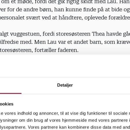
om et møde, fordi det gik rigtig skidt med Lau. Han
r for de andre børn, han kunne finde på at bide og
personalet svært ved at håndtere, oplevede forældr
lgt vuggestuen, fordi storesøsteren Thea havde gåe
 tilfredse med. Men Lau var et andet barn, som kræ
oresøsteren, fortæller faderen.
de, som om de havde opgivet ham. Ofte ringede de e
an var syg, men når vi kom hjem, var der som regel i
blev nærmest parkeret i et hjørne. Når de andre bø
Detaljer
ev han ofte efterladt inde, hvor han stod med næsen
uden,« fortæller Mads Gudberg Jensen.
ookies
se vores indhold og annoncer, til at vise dig funktioner til sociale
 med vuggestuen fik forældrene besked om, at der v
oplysninger om din brug af vores hjemmeside med vores partnere i
eres søn, og han blev henvist til Pædagogisk Psykol
ysepartnere. Vores partnere kan kombinere disse data med andr