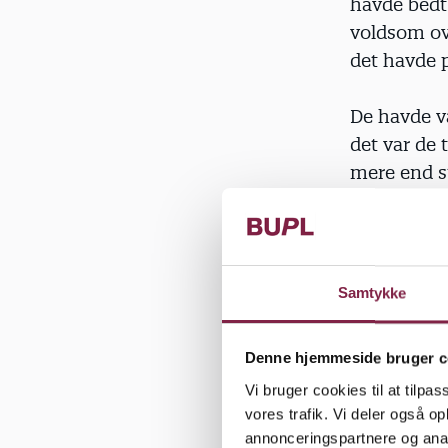
havde bedt 
voldsom ove
det havde 
De havde va
det var de
mere end st
»Det virke
sagde, at h
vejen. Han 
Samtykke
at lege, bl
flad mod r
Denne hjemmeside bruger c
Vi bruger cookies til at tilpas
På et møde
vores trafik. Vi deler også 
galt’ med d
annonceringspartnere og anal