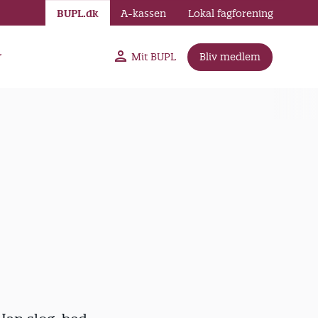
BUPL.dk
A-kassen
Lokal fagforening
r
Mit BUPL
Bliv medlem