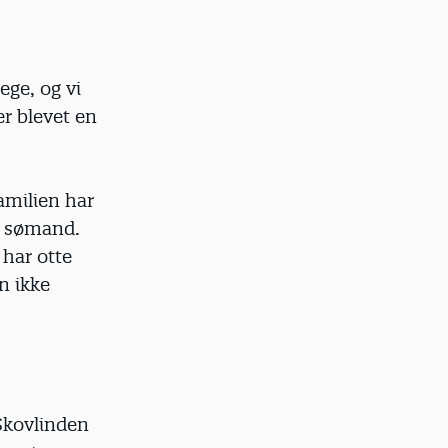
ege, og vi
er blevet en
amilien har
m sømand.
 har otte
n ikke
Skovlinden