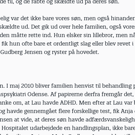
de til, og de råbte og skældte ud på deres søn.
elig var det ikke bare vores søn, men også hinanden
skældte ud. Det gik ud over hele familien, også vore
den måtte rette ind. Hun elsker sin lillebror, men nå
fik hun ofte bare et ordentligt slag eller blev revet i
 Gudberg Jensen og ryster på hovedet.
. I maj 2010 bliver familien henvist til behandling
sykiatri Odense. Af papirerne derfra fremgår det, 
anke om, at Lau havde ADHD. Men efter at Lau var 
g havde gennemgået flere forskellige test, fik Anj
nsen at vide, at deres søn havde adfærdsvanskelig
Hospitalet udarbejdede en handlingsplan, ikke bare