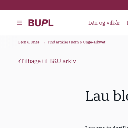
G
å
t
Løn og vilkår
i
l
B
Børn & Unge
Find artikler i Børn & Unge-arkivet
h
r
o
ø
v
Tilbage til B&U arkiv
d
e
k
d
i
r
Lau bl
n
u
d
m
h
m
o
e
l