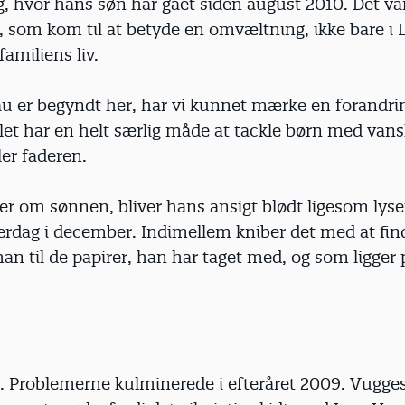
g, hvor hans søn har gået siden august 2010. Det va
 som kom til at betyde en omvæltning, ikke bare i L
familiens liv.
au er begyndt her, har vi kunnet mærke en forandri
let har en helt særlig måde at tackle børn med van
ler faderen.
er om sønnen, bliver hans ansigt blødt ligesom lys
erdag i december. Indimellem kniber det med at fin
an til de papirer, han har taget med, og som ligger 
t. Problemerne kulminerede i efteråret 2009. Vugge