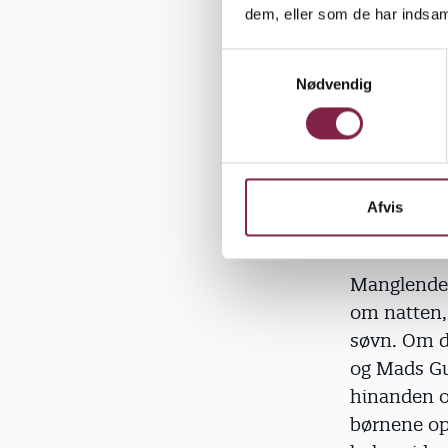
Rådgivning
dem, eller som de har indsaml
Det kom ik
S
Nødvendig
a
viste sig a
m
sin søn, fo
t
mange menn
y
mødregrup
k
k
Afvis
e
v
a
Manglende 
l
om natten, 
g
søvn. Om da
og Mads Gud
hinanden op
børnene opl