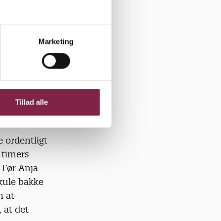
lemerne
Marketing
ge ud med
 med
 i sin
Tillad alle
 ordentligt
 timers
 Før Anja
skule bakke
n at
 at det