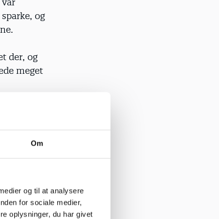
 var
 sparke, og
ene.
t der, og
vede meget
fter os og
ntet i
rn var ude
Om
 trykket
 medier og til at analysere
ar ’noget
nden for sociale medier,
ogisk
e oplysninger, du har givet