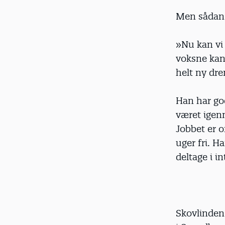
Men sådan 
»Nu kan vi 
voksne kan 
helt ny dr
Han har god
været igen
Jobbet er o
uger fri. H
deltage i i
Skovlinden