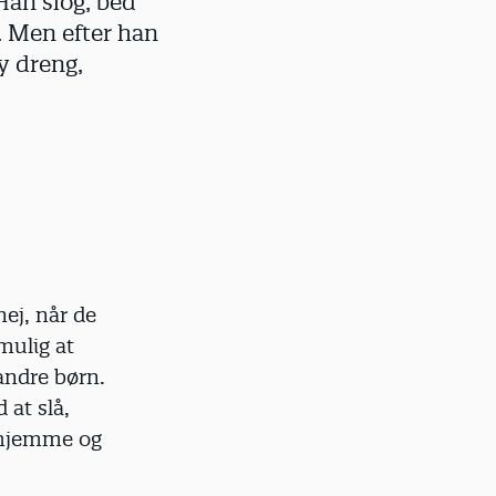
 Han slog, bed
. Men efter han
ny dreng,
ej, når de
umulig at
andre børn.
 at slå,
n hjemme og