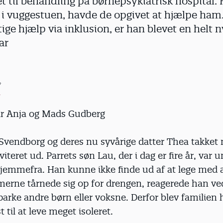
et til behandling på børnepsykiatrisk hospital.
 i vuggestuen, havde de opgivet at hjælpe ham
tige hjælp via inklusion, er han blevet en helt 
ar
f
har Anja og Mads Gudberg
Svendborg og deres nu syvårige datter Thea takket n
viteret ud. Parrets søn Lau, der i dag er fire år, var 
jemmefra. Han kunne ikke finde ud af at lege med 
erne tårnede sig op for drengen, reagerede han ved
sparke andre børn eller voksne. Derfor blev familie
t til at leve meget isoleret.