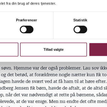
, PPR.
et fra din brug af deres tjenester.
ke bag på parret, at deres søn krævede ekstra. Prob
Præferencer
Statistik
llerede, mens Anja var på barsel. Hun kunne ikke ta
rdi han havde svært ved at klare uvante situationer
esker. Så Anja måtte indimellem opgive at deltage
pe.
Tillad valgte
søvn. Hjemme var der også problemer. Lau sov ikke
og det betød, at forældrene nogle nætter kun fik to
gen havde de svært ved at få ham til at høre efter.
berg Jensen fik børn, havde de aftalt, at de altid 
, når det var nødvendigt at rette på børnene, såda
evede, at de var enige. Men nu endte det ofte med,