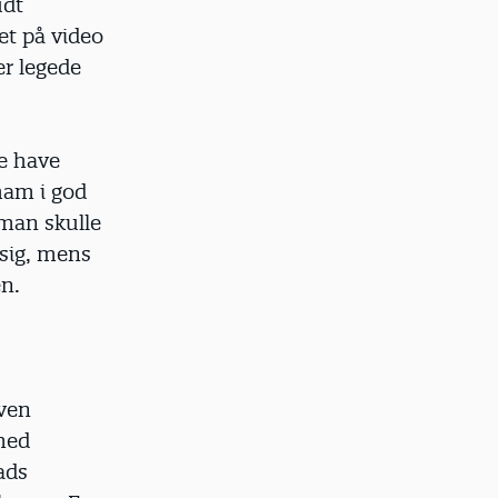
udt
et på video
er legede
le have
 ham i god
t man skulle
 sig, mens
en.
aven
med
ads