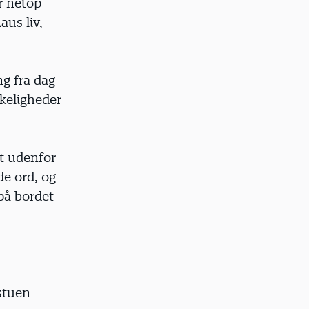
r netop
aus liv,
ng fra dag
skeligheder
et udenfor
de ord, og
på bordet
stuen