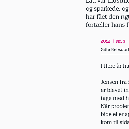
Lau var indstill
d
og sparkede, og
har fået den rig
fortæller hans f
2012
Nr. 3
Gitte Rebsdor
I flere år 
Jensen fra 
er blevet in
tage med h
Når problem
bide eller 
kom til sids