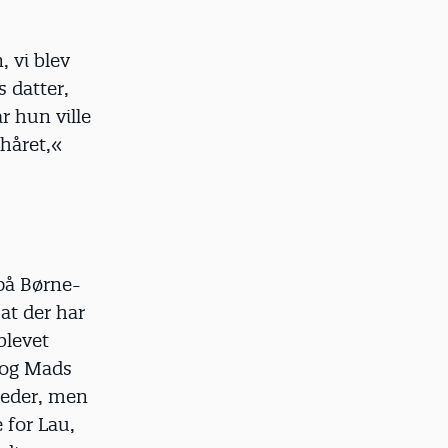
, vi blev
s datter,
r hun ville
 håret,«
 på Børne-
at der har
blevet
a og Mads
heder, men
 for Lau,