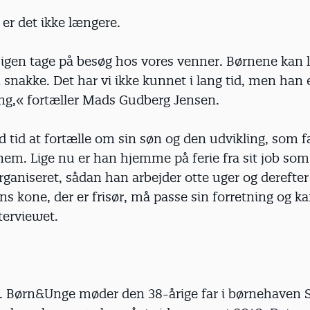
er det ikke længere.
igen tage på besøg hos vores venner. Børnene kan l
snak­ke. Det har vi ikke kunnet i lang tid, men han 
eng,« fortæller Mads Gudberg Jensen.
 tid at fortælle om sin søn og den udvikling, som f
nem. Lige nu er han hjemme på ferie fra sit job so
rganiseret, sådan han arbejder otte uger og derefter
ans kone, der er frisør, må passe sin forretning og ka
nterviewet.
. Børn&Unge møder den 38-årige far i børnehaven 