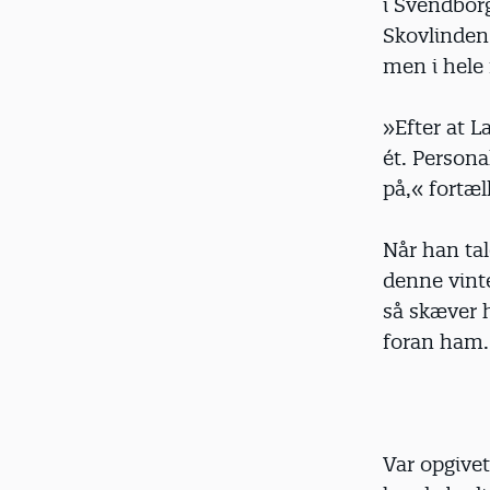
i Svendbor
Skovlinden,
men i hele 
»Efter at L
ét. Persona
på,« fortæl
Når han tal
denne vint
så skæver h
foran ham.
Var opgive