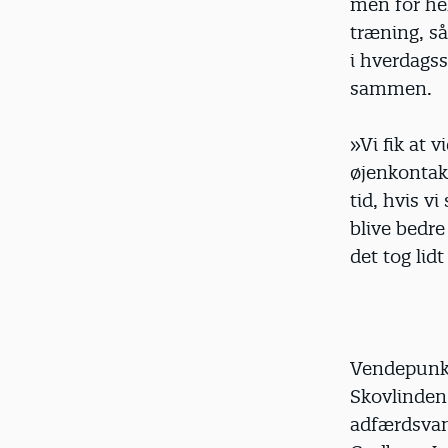
men for he
træning, så
i hverdagss
sammen.
»Vi fik at v
øjenkontakt
tid, hvis vi
blive bedre
det tog lid
Vendepunkt
Skovlinden
adfærdsvan