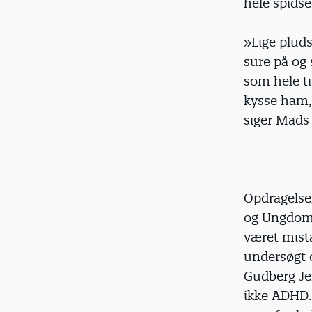
hele spidse
»Lige pluds
sure på og 
som hele ti
kysse ham, 
siger Mads
Opdragelsen
og Ungdomsp
været mist
undersøgt o
Gudberg Je
ikke ADHD. 