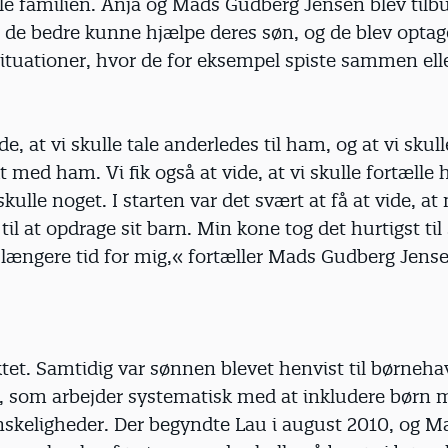
le familien. Anja og Mads Gudberg Jensen blev tilb
 de bedre kunne hjælpe deres søn, og de blev optag
ituationer, hvor de for eksempel spiste sammen ell
ide, at vi skulle tale anderledes til ham, og at vi skul
 med ham. Vi fik også at vide, at vi skulle fortælle
 skulle noget. I starten var det svært at få at vide, a
 til at opdrage sit barn. Min kone tog det hurtigst til
t længere tid for mig,« fortæller Mads Gudberg Jens
et. Samtidig var sønnen blevet henvist til børneh
, som arbejder systematisk med at inkludere børn 
skeligheder. Der begyndte Lau i august 2010, og M