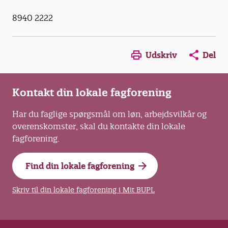
8940 2222
Opens in a new window
Opens in a new win
Opens in a
Udskriv
Del
Kontakt din lokale fagforening
Har du faglige spørgsmål om løn, arbejdsvilkår og
overenskomster, skal du kontakte din lokale
fagforening.
Find din lokale fagforening
Skriv til din lokale fagforening i Mit BUPL