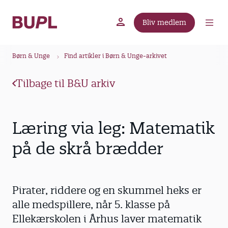
G
å
Bliv medlem
t
BUPL.dk
A-kassen
Lokal fagforening
i
B
l
Børn & Unge
Find artikler i Børn & Unge-arkivet
r
h
ø
o
Tilbage til B&U arkiv
v
d
e
k
d
r
Læring via leg: Matematik
i
u
n
på de skrå brædder
m
d
m
h
o
e
Pirater, riddere og en skummel heks er
l
d
alle medspillere, når 5. klasse på
Ellekærskolen i Århus laver matematik