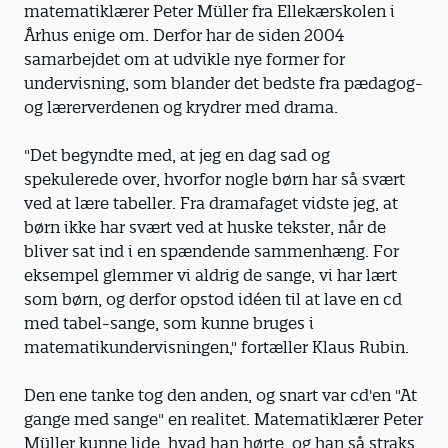
matematiklærer Peter Müller fra Ellekærskolen i
Århus enige om. Derfor har de siden 2004
samarbejdet om at udvikle nye former for
undervisning, som blander det bedste fra pædagog-
og lærerverdenen og krydrer med drama.
"Det begyndte med, at jeg en dag sad og
spekulerede over, hvorfor nogle børn har så svært
ved at lære tabeller. Fra dramafaget vidste jeg, at
børn ikke har svært ved at huske tekster, når de
bliver sat ind i en spændende sammenhæng. For
eksempel glemmer vi aldrig de sange, vi har lært
som børn, og derfor opstod idéen til at lave en cd
med tabel-sange, som kunne bruges i
matematikundervisningen," fortæller Klaus Rubin.
Den ene tanke tog den anden, og snart var cd'en "At
gange med sange" en realitet. Matematiklærer Peter
Müller kunne lide, hvad han hørte, og han så straks