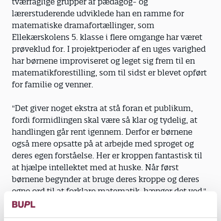
tværfaglige grupper af pædagog- og
lærerstuderende udviklede han en ramme for
matematiske dramafortællinger, som
Ellekærskolens 5. klasse i flere omgange har været
prøveklud for. I projektperioder af en uges varighed
har børnene improviseret og leget sig frem til en
matematikforestilling, som til sidst er blevet opført
for familie og venner.
"Det giver noget ekstra at stå foran et publikum,
fordi formidlingen skal være så klar og tydelig, at
handlingen går rent igennem. Derfor er børnene
også mere opsatte på at arbejde med sproget og
deres egen forståelse. Her er kroppen fantastisk til
at hjælpe intellektet med at huske. Når først
børnene begynder at bruge deres kroppe og deres
egne ord til at forklare matematik, hænger det ved,"
siger Klaus Rubin.