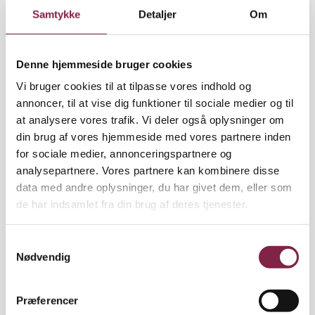
For eksempel ville en vietnamesisk pige enormt
Samtykke
Detaljer
Om
gerne danse i forestillingen. Det var helt okay, men
hun skulle bygge noget matematik ind i det. "Nogle
dage senere kom hun og viste os en håndstand,
Denne hjemmeside bruger cookies
hvor hendes ben var spredt ud til siderne, så de
Vi bruger cookies til at tilpasse vores indhold og
dannede en stump vinkel. Bagefter dansede alle
annoncer, til at vise dig funktioner til sociale medier og til
pigerne i stumpe vinkler, og nu er ingen af børnene
at analysere vores trafik. Vi deler også oplysninger om
længere i tvivl om, hvad en stump vinkel er,"
din brug af vores hjemmeside med vores partnere inden
fortæller Klaus Rubin.
for sociale medier, annonceringspartnere og
analysepartnere. Vores partnere kan kombinere disse
I hele processen har det været vigtigt, at børnene
data med andre oplysninger, du har givet dem, eller som
kom til at føle ejerskab til forestillingen. Selve
de har indsamlet fra din brug af deres tjenester.
skelettet af matematiske prøver har Peter Müller
udviklet med udgangspunkt i temaerne Grønland,
S
middelalderen og pirater, som er pensum for 5.
Nødvendig
a
klassetrin. Men roller og replikker har børnene selv
m
fundet på.
t
Præferencer
y
"Vi vidste, at vi ville have en piratkaptajn, der kunne