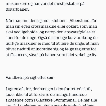
mekanikere og har vundet mesterskaber på
gokartbanen.
Når man melder sig ind i klubben i Alberslund, får
man sin egen crossmaskine eller gokart, som man
skal vedligeholde, og netop den ansvarsfølelse er
sund for de unge. Også de strenge krav omkring de
hurtige maskiner er med til at lære de unge, at man
bliver nødt til at indordne sig og følge reglerne for
at få succes, såvel på banen som i det virkelige liv.
Vandbørn på jagt efter sejr
Lugten af klor, der hænger i den fortættede luft,
lader ikke til at forstyrre de mange hundrede
skrigende børn i Gladsaxe Svømmehal. De har alle
kun ét i tankerne: at vinde over de andre klubber.