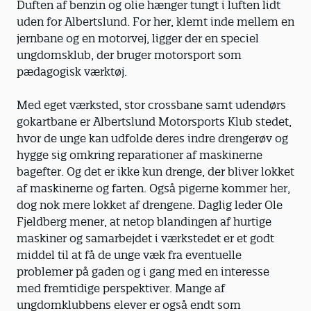
Duften af benzin og olie hænger tungt i luften lidt
uden for Albertslund. For her, klemt inde mellem en
jernbane og en motorvej, ligger der en speciel
ungdomsklub, der bruger motorsport som
pædagogisk værktøj.
Med eget værksted, stor crossbane samt udendørs
gokartbane er Albertslund Motorsports Klub stedet,
hvor de unge kan udfolde deres indre drengerøv og
hygge sig omkring reparationer af maskinerne
bagefter. Og det er ikke kun drenge, der bliver lokket
af maskinerne og farten. Også pigerne kommer her,
dog nok mere lokket af drengene. Daglig leder Ole
Fjeldberg mener, at netop blandingen af hurtige
maskiner og samarbejdet i værkstedet er et godt
middel til at få de unge væk fra eventuelle
problemer på gaden og i gang med en interesse
med fremtidige perspektiver. Mange af
ungdomklubbens elever er også endt som