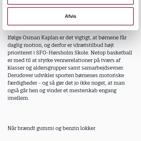
drengene i gården. De vil nemlig gerne vinde
mesterskabet igen i 2011, og det kræver træning,
Afvis
træning og atter træning.
Ifølge Osman Kaplan er det vigtigt, at børnene får
daglig motion, og derfor er idrætstilbud højt
prioriteret i SFO-Hørsholm Skole. Netop basketball
er med til at styrke vennerelationer på tværs af
klasser og aldersgrupper samt samarbejdsevner.
Derudover udvikler sporten børnenes motoriske
færdigheder - og så gør det jo ikke noget, at man
også går hen og vinder et mesterskab engang
imellem.
Når brændt gummi og benzin lokker