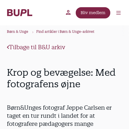
G
å
Bliv medlem
t
BUPL.dk
A-kassen
Lokal fagforening
i
B
l
Børn & Unge
Find artikler i Børn & Unge-arkivet
r
h
ø
o
Tilbage til B&U arkiv
v
d
e
k
d
r
Krop og bevægelse: Med
i
u
n
fotografens øjne
m
d
m
h
o
e
Børn&Unges fotograf Jeppe Carlsen er
l
d
taget en tur rundt i landet for at
fotografere pæda­gogers mange