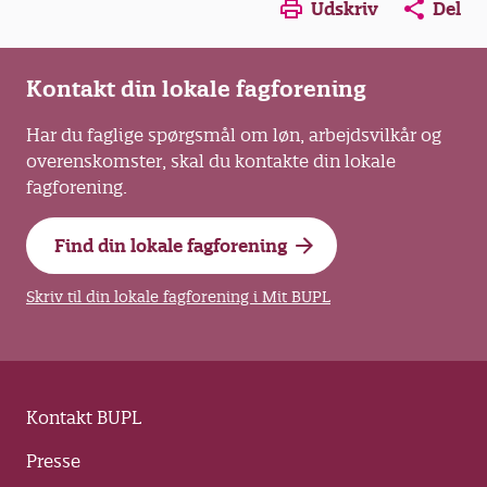
Opens in a new window
Opens in a new win
Opens in a
Udskriv
Del
Kontakt din lokale fagforening
Har du faglige spørgsmål om løn, arbejdsvilkår og
overenskomster, skal du kontakte din lokale
fagforening.
Find din lokale fagforening
Skriv til din lokale fagforening i Mit BUPL
Kontakt BUPL
Presse