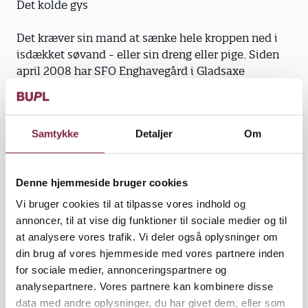
Det kolde gys
Det kræver sin mand at sænke hele kroppen ned i
isdækket søvand - eller sin dreng eller pige. Siden
april 2008 har SFO Enghavegård i Gladsaxe
Kommune dyrket det kolde gys. På trods af den
bidende kulde og det tykke lag is på Furesø er der
ikke mangel på deltagere, som vil bevise, at også de
Samtykke
Detaljer
Om
kan klare kulden. Mellem 25 og 40 børn fra
børnehaveklassen til tredje klasse samt tre voksne
vinterbader én gang om måneden, og selvom man
Denne hjemmeside bruger cookies
ikke lige skulle tro det, er der rift om pladserne.
Vi bruger cookies til at tilpasse vores indhold og
For SFO Enghavegård er et af de vigtigste mål at
annoncer, til at vise dig funktioner til sociale medier og til
styrke børnenes selvværd gennem forskellige
at analysere vores trafik. Vi deler også oplysninger om
former for idræt, og netop her passer vinterbadning
din brug af vores hjemmeside med vores partnere inden
godt ind. Ifølge pædagog og aktiv vinterbader
for sociale medier, annonceringspartnere og
Jørgen Pagh Jensen kræver det en enorm viljestyrke
analysepartnere. Vores partnere kan kombinere disse
at gennemføre et dyk, men belønningen er stor i
data med andre oplysninger, du har givet dem, eller som