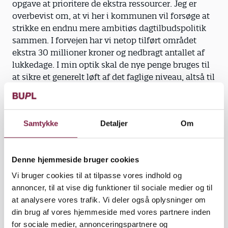
opgave at prioritere de ekstra ressourcer. Jeg er
overbevist om, at vi her i kommunen vil forsøge at
strikke en endnu mere ambitiøs dagtilbudspolitik
sammen. I forvejen har vi netop tilført området
ekstra 30 millioner kroner og nedbragt antallet af
lukkedage. I min optik skal de nye penge bruges til
at sikre et generelt løft af det faglige niveau, altså til
efteruddannelse af pædagogerne og
pædagogmedhjælperne. Uddannede pædagoger er
jo lidt dyrere end medhjælpere og assistenter, så
Samtykke
Detaljer
Om
måske skal vi satse på at give begge grupper et løft,
og måske sende nogle af medhjælperne over i
assistentuddannelsen.«
Denne hjemmeside bruger cookies
Vi bruger cookies til at tilpasse vores indhold og
annoncer, til at vise dig funktioner til sociale medier og til
Kolding Kommune
at analysere vores trafik. Vi deler også oplysninger om
din brug af vores hjemmeside med vores partnere inden
Jørn Dohrmann (Dansk Folkeparti) formand for
for sociale medier, annonceringspartnere og