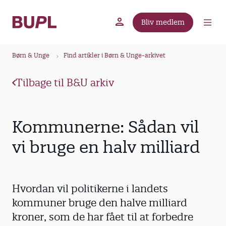
G
å
Bliv medlem
t
BUPL.dk
A-kassen
Lokal fagforening
i
B
l
Børn & Unge
Find artikler i Børn & Unge-arkivet
r
h
ø
o
Tilbage til B&U arkiv
v
d
e
k
d
r
Kommunerne: Sådan vil
i
u
n
vi bruge en halv milliard
m
d
m
h
o
e
Hvordan vil politikerne i landets
l
d
kommuner bruge den halve milliard
kroner, som de har fået til at forbedre