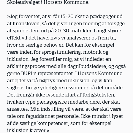
Skoleudvalget i Horsens Kommune:
»Jeg forventer, at vi får 15-20 ekstra pædagoger ud
af finansloven, så det giver ingen mening at forsøge
at sprede dem ud på 20-30 matrikler. Langt større
effekt vil det have, hvis vi analyserer os frem til,
hvor de særlige behov er. Det kan for eksempel
være inden for sprogstimulering, motorik og
inklusion. Jeg forestiller mig, at vi indleder en
afklaringsproces med alle dagtilbudsledere, og også
gerne BUPL’s repræsentanter. I Horsens Kommune
arbejder vi på højtryk med inklusion, og vi kan
sagtens bruge yderligere ressourcer på det område.
Det fremgår ikke lysende klart af forligsteksten,
hvilken type pædagogiske medarbejdere, der skal
ansættes. Min indstilling vil være, at der skal være
tale om faguddannet personale. Ikke mindst i lyset
af de særlige kompetencer, som for eksempel
inklusion kræver.«