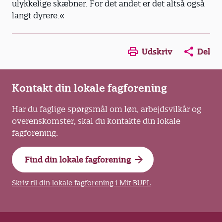
ulykkelige skæbner. For det andet er det altså også
langt dyrere.«
Opens in a new window
Opens in a new win
Opens in a
Udskriv
Del
Kontakt din lokale fagforening
Har du faglige spørgsmål om løn, arbejdsvilkår og
overenskomster, skal du kontakte din lokale
fagforening.
Find din lokale fagforening
Skriv til din lokale fagforening i Mit BUPL