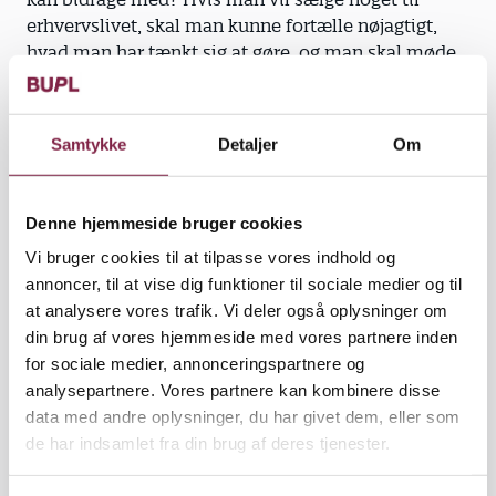
erhvervslivet, skal man kunne fortælle nøjagtigt,
hvad man har tænkt sig at gøre, og man skal møde
folk, der hvor de er,« siger han.
»Det er fint, at man har forståelse for verden og
Samtykke
Detaljer
Om
sammenhængene, men man skal dele sin store
viden op i målbare steps, også selvom der ryger
nogle nuancer. Efterfølgende kan man så putte flere
Denne hjemmeside bruger cookies
farver på igen, men den indledende konkretisering
Vi bruger cookies til at tilpasse vores indhold og
er vigtig, hvis man vil overbevise en erhvervsleder
annoncer, til at vise dig funktioner til sociale medier og til
om sin idé til et projekt,« siger Christian Campbell.
at analysere vores trafik. Vi deler også oplysninger om
din brug af vores hjemmeside med vores partnere inden
for sociale medier, annonceringspartnere og
analysepartnere. Vores partnere kan kombinere disse
Historisk succes. Ifølge konsulent i BUPL Morten
data med andre oplysninger, du har givet dem, eller som
Eiler Hansen, bør pædagoger være opmærksomme
de har indsamlet fra din brug af deres tjenester.
på områder, hvor de historisk set har haft succes
med at få job uden for børne- og