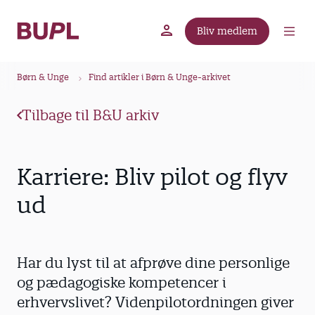
G
å
Bliv medlem
t
BUPL.dk
A-kassen
Lokal fagforening
i
B
l
Børn & Unge
Find artikler i Børn & Unge-arkivet
r
h
ø
o
Tilbage til B&U arkiv
v
d
e
k
d
r
Karriere: Bliv pilot og flyv
i
u
n
ud
m
d
m
h
o
e
Har du lyst til at afprøve dine personlige
l
d
og pædagogiske kompetencer i
erhvervslivet? Videnpilotordningen giver