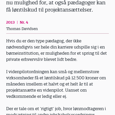
nu mulighed for, at også pædagoger kan
få løntilskud til projektansættelser.
2013
Nr. 4
Thomas Davidsen
Hvis du er den type pædagog, der ikke
nødvendigvis ser hele din karriere udspille sig i en
børneinstitution, er mulig­heden for et spring til det
private erhvervsliv blevet lidt bedre.
I videnpilotordningen kan små og mellemstore
virksomheder få et løntilskud på 12.500 kroner om
måneden imellem et halvt og et helt år til at
projektansætte en videnpilot. Uanset om
vedkommende er ledig eller ej.
Der er tale om et ’rigtigt’ job, hvor lønmodtageren i
modsætning til andre jobskabelsesordninger,