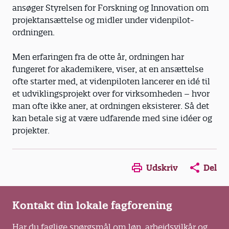
ansøger Styrelsen for Forskning og Innovation om
projektansættelse og midler under videnpilot­
ordningen.
Men erfaringen fra de otte år, ordningen har
fungeret for akademikere, viser, at en ansættelse
ofte starter med, at viden­piloten lancerer en idé til
et udviklingsprojekt over for virksomheden – hvor
man ofte ikke aner, at ordningen eksisterer. Så det
kan betale sig at være udfarende med sine idéer og
projekter.
Opens in a new window
Opens in a new win
Opens in a
Udskriv
Del
Kontakt din lokale fagforening
Har du faglige spørgsmål om løn, arbejdsvilkår og