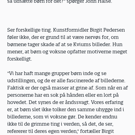
så udsætte børn for det?" spørger John Halse.
Ser forskellige ting. Kunstformidler Birgit Pedersen
føler ikke, der er grund til at være nervøs for, om
børnene tager skade af at se Kviums billeder. Hun
mener, at børn og voksne opfatter motiverne meget
forskelligt.
"Vi har haft mange grupper børn inde og se
udstillingen, og de er alle fascinerede af billederne.
Faktisk er der også masser at grine af. Som når en af
personerne har en sok på hånden eller en lort på
hovedet. Det synes de er åndssvagt. Vores erfaring
er, at børn slet ikke tolker den samme uhygge ind i
billederne, som vi voksne gør. De kender endnu
ikke til de grimme ting i verden, så det, de ser,
refererer til deres egen verden," fortæller Birgit