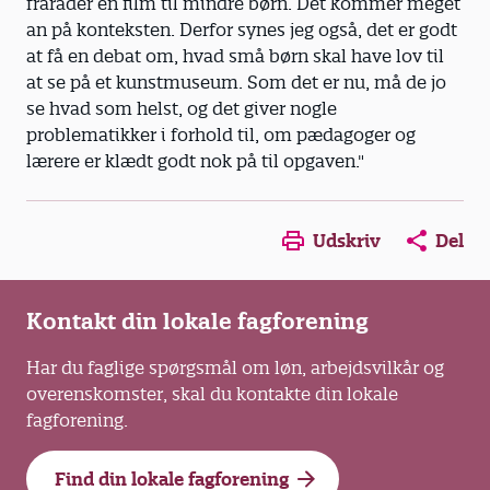
fraråder en film til mindre børn. Det kommer meget
an på konteksten. Derfor synes jeg også, det er godt
at få en debat om, hvad små børn skal have lov til
at se på et kunstmuseum. Som det er nu, må de jo
se hvad som helst, og det giver nogle
problematikker i forhold til, om pædagoger og
lærere er klædt godt nok på til opgaven."
Opens in a new window
Opens in a new win
Opens in a
Udskriv
Del
Kontakt din lokale fagforening
Har du faglige spørgsmål om løn, arbejdsvilkår og
overenskomster, skal du kontakte din lokale
fagforening.
Find din lokale fagforening