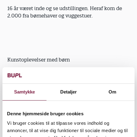
16 år været inde og se udstillingen. Heraf kom de
2.000 fra børnehaver og vuggestuer.
Kunstoplevelser med børn
Vær forberedt: Hvilke temaer omhandler
Samtykke
Detaljer
Om
udstillingen? Hvilke reaktioner kan du forvente?
Hvilke forudsætninger har børnene for at forstå
motiverne? Kan det være for skrap kost for nogle?
Denne hjemmeside bruger cookies
Hvordan forholder du dig selv til billederne?
Vi bruger cookies til at tilpasse vores indhold og
annoncer, til at vise dig funktioner til sociale medier og til
Vær positiv og åben, så der skabes en stemning,