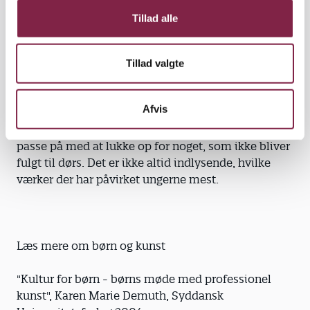
som livet og døden. Derfor er det vigtigt ikke at
Tillad alle
være berøringsangst. Giv plads til de store
spørgsmål, og brug kunstværket som afsæt til at
tale om det, der er svært.
Tillad valgte
Husk efterarbejdet. Det er vigtigt at følge op på
Afvis
kunstoplevelsen ved at vende tilbage til de
spørgsmål, der er blevet taget hul på. Man skal
passe på med at lukke op for noget, som ikke bliver
fulgt til dørs. Det er ikke altid indlysende, hvilke
værker der har påvirket ungerne mest.
Læs mere om børn og kunst
"Kultur for børn - børns møde med professionel
kunst", Karen Marie Demuth, Syddansk