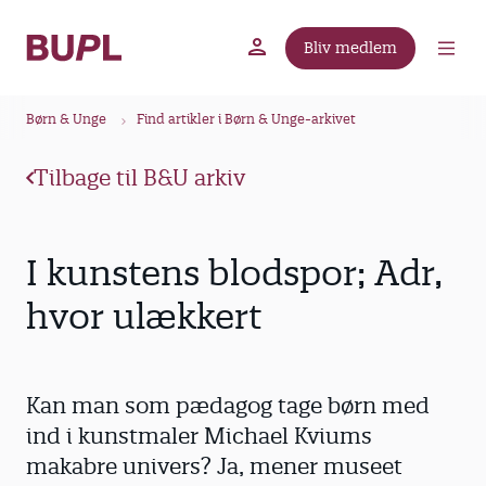
G
å
Bliv medlem
t
BUPL.dk
A-kassen
Lokal fagforening
i
B
l
Børn & Unge
Find artikler i Børn & Unge-arkivet
r
h
ø
o
Tilbage til B&U arkiv
v
d
e
k
d
r
I kunstens blodspor; Adr,
i
u
n
hvor ulækkert
m
d
m
h
o
e
Kan man som pædagog tage børn med
l
d
ind i kunstmaler Michael Kviums
makabre univers? Ja, mener museet