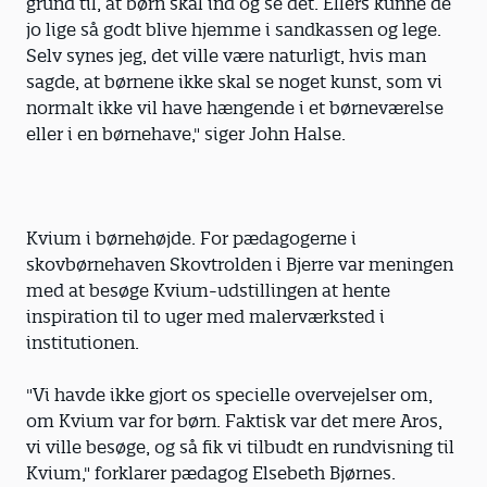
grund til, at børn skal ind og se det. Ellers kunne de
jo lige så godt blive hjemme i sandkassen og lege.
Selv synes jeg, det ville være naturligt, hvis man
sagde, at børnene ikke skal se noget kunst, som vi
normalt ikke vil have hængende i et børneværelse
eller i en børnehave," siger John Halse.
Kvium i børnehøjde. For pædagogerne i
skovbørnehaven Skovtrolden i Bjerre var meningen
med at besøge Kvium-udstillingen at hente
inspiration til to uger med malerværksted i
institutionen.
"Vi havde ikke gjort os specielle overvejelser om,
om Kvium var for børn. Faktisk var det mere Aros,
vi ville besøge, og så fik vi tilbudt en rundvisning til
Kvium," forklarer pædagog Elsebeth Bjørnes.