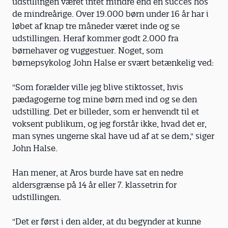
udstillingen været intet mindre end en succes hos
de mindreårige. Over 19.000 børn under 16 år har i
løbet af knap tre måneder været inde og se
udstillingen. Heraf kommer godt 2.000 fra
børnehaver og vuggestuer. Noget, som
børnepsykolog John Halse er svært betænkelig ved:
"Som forælder ville jeg blive stiktosset, hvis
pædagogerne tog mine børn med ind og se den
udstilling. Det er billeder, som er henvendt til et
voksent publikum, og jeg forstår ikke, hvad det er,
man synes ungerne skal have ud af at se dem," siger
John Halse.
Han mener, at Aros burde have sat en nedre
aldersgrænse på 14 år eller 7. klassetrin for
udstillingen.
"Det er først i den alder, at du begynder at kunne