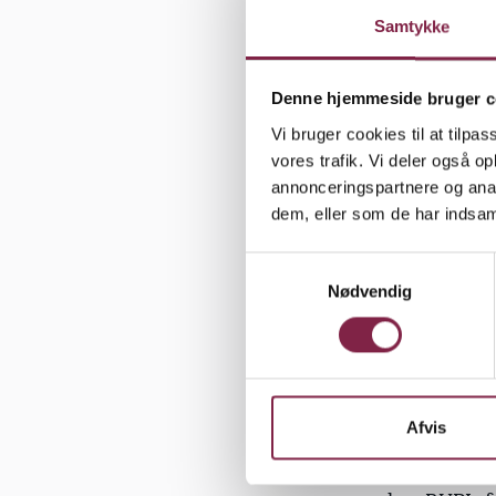
spørge. Det
Samtykke
økonomi ikk
øvrigt mang
Denne hjemmeside bruger c
BUPL Stork
Vi bruger cookies til at tilpas
nuværende 
vores trafik. Vi deler også 
annonceringspartnere og anal
Storkøbenh
dem, eller som de har indsaml
"Vi påtænke
S
institution
Nødvendig
a
og få en sn
m
hvorfor det
t
y
Charlotte S
k
k
Afvis
BUPL Bornh
e
af kun fire
v