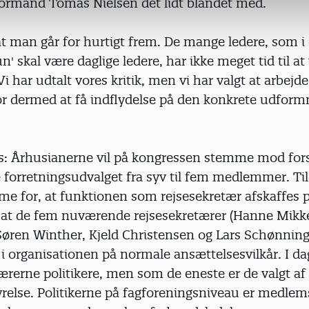
ormand Tomas Nielsen det lidt blandet med.
at man går for hurtigt frem. De mange ledere, som i
un' skal være daglige ledere, har ikke meget tid til a
 Vi har udtalt vores kritik, men vi har valgt at arbej
or dermed at få indflydelse på den konkrete udformn
: Århusianerne vil på kongressen stemme mod for
e forretningsudvalget fra syv til fem medlemmer. Ti
me for, at funktionen som rejsesekretær afskaffes 
, at de fem nuværende rejsesekretærer (Hanne Mikk
øren Winther, Kjeld Christensen og Lars Schønning)
i organisationen på normale ansættelsesvilkår. I da
ærerne politikere, men som de eneste er de valgt af
relse. Politikerne på fagforeningsniveau er medlem