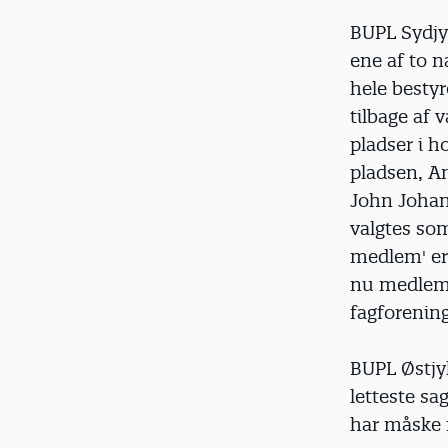
BUPL Sydjyl
ene af to n
hele bestyr
tilbage af 
pladser i h
pladsen, A
John Johann
valgtes so
medlem' er
nu medlemm
fagforenin
BUPL Østjyl
letteste sa
har måske 