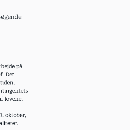
psøgende
rbejde på
f. Det
tiden,
ontingentets
af lovene.
9. oktober,
liteter: