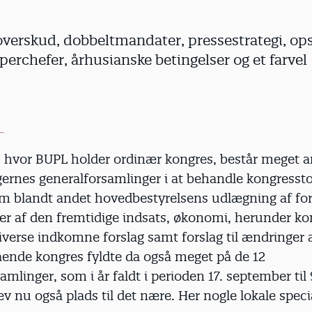
erskud, dobbeltmandater, pressestrategi, o
uperchefer, århusianske betingelser og et farvel
al, hvor BUPL holder ordinær kongres, består meget a
ernes generalforsamlinger i at behandle kongressto
 om blandt andet hovedbestyrelsens udlægning af for
ger af den fremtidige indsats, økonomi, herunder k
diverse indkomne forslag samt forslag til ændringer 
ående kongres fyldte da også meget på de 12
amlinger, som i år faldt i perioden 17. september til 
v nu også plads til det nære. Her nogle lokale specia