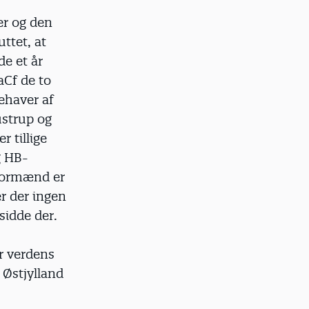
er og den
ttet, at
de et år
aCf de to
ehaver af
ustrup og
 tillige
g HB-
formænd er
r der ingen
sidde der.
er verdens
L Østjylland