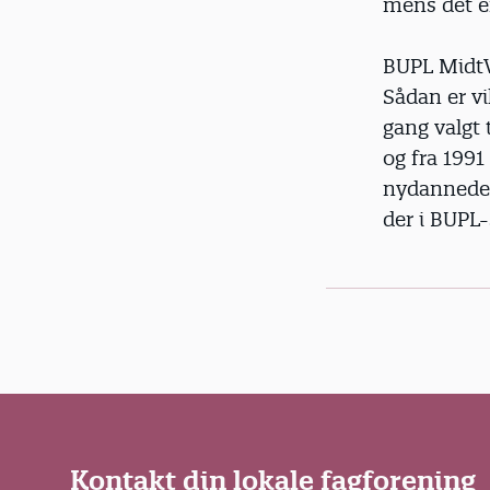
mens det e
BUPL MidtVe
Sådan er vi
gang valgt 
og fra 1991
nydannede B
der i BUPL
Kontakt din lokale fagforening