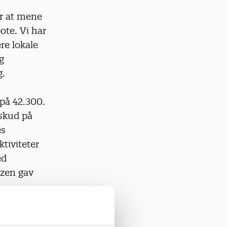
 år at mene
ote. Vi har
ere lokale
g
g.
på 42.300.
rskud på
es
tiviteter
ed
tzen gav
e nok