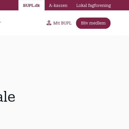
BUPL.dk
A-kassen
Lokal fagforening
r
Mit BUPL
Bliv medlem
ale