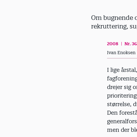
d
Om bugnende ov
rekruttering, s
2008
Nr. 36
Ivan Enoksen
I lige årst
fagforening
drejer sig
prioriterin
størrelse, 
Den forest
generalfors
men der ble