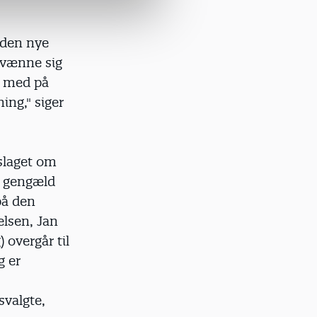
 den nye
t vænne sig
de med på
ing," siger
slaget om
l gengæld
på den
elsen, Jan
 overgår til
g er
svalgte,