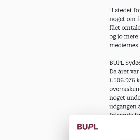
"I stedet f
noget om f
fået omtale
og jo mere 
mediernes 
BUPL Sydøs
Da året var
1.506.976 k
overraskend
noget unde
udgangen af
følgende fo
"Hvorfor st