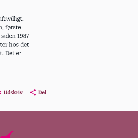
rivilligt.
, første
 siden 1987
ter hos det
. Det er
Udskriv
Del
ns in a new window
Opens in a new window
Opens in a new window