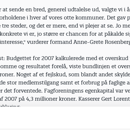
or at sende en bred, generel udtalelse ud, valgte vi i
orholdene i hver af vores otte kommuner. Det gav p
 tre steder, og det er mere, end vi plejer at se. Jo m
konkrete vi er, jo større er chancen for at påkalde si
interesse," vurderer formand Anne-Grete Rosenber
t: Budgettet for 2007 kalkulerede med et overskud 
 omme og resultatet forelå, viste bundlinjen et ove
roner. Noget af et fejlskud, som blandt andet skyld
e stor medlemstilgang samt et forbrug på faglige ak
r det forventede. Fagforeningens egenkapital var v
 2007 på 4,3 millioner kroner. Kasserer Gert Loren
rklaring:
rejkekontingent, når vi sidder så godt i det, vil nogl