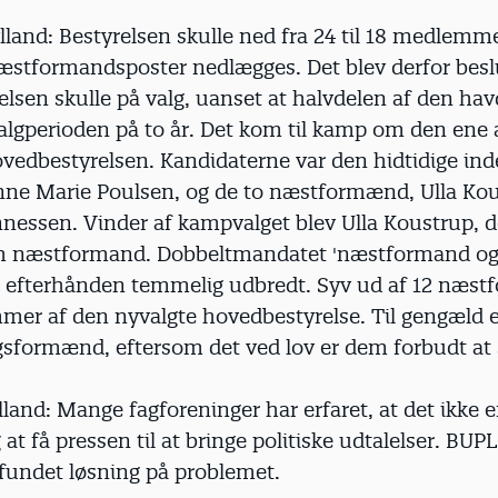
land: Bestyrelsen skulle ned fra 24 til 18 medlemm
æstformandsposter nedlægges. Det blev derfor beslu
elsen skulle på valg, uanset at halvdelen af den hav
valgperioden på to år. Det kom til kamp om den ene 
ovedbestyrelsen. Kandidaterne var den hidtidige ind
nne Marie Poulsen, og de to næstformænd, Ulla Ko
essen. Vinder af kampvalget blev Ulla Koustrup, der
m næstformand. Dobbeltmandatet 'næstformand o
 efterhånden temmelig udbredt. Syv ud af 12 næst
er af den nyvalgte hovedbestyrelse. Til gengæld e
gsformænd, eftersom det ved lov er dem forbudt at 
land: Mange fagforeninger har erfaret, at det ikke 
g at få pressen til at bringe politiske udtalelser. BUP
fundet løsning på problemet.