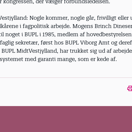
r kongressen, der vælger forbundsledelsen.
stjylland: Nogle kommer, nogle går, frivilligt eller uf
lkårene i fagpolitisk arbejde. Mogens Brinch Dinesen
til noget i BUPL i 1985, medlem af hovedbestyrelsen
 faglig sekretær, først hos BUPL Viborg Amt og deref
UPL MidtVestjylland, har trukket sig ud af arbejdet
-systemet med garanti mange, som er kede af.
Ope