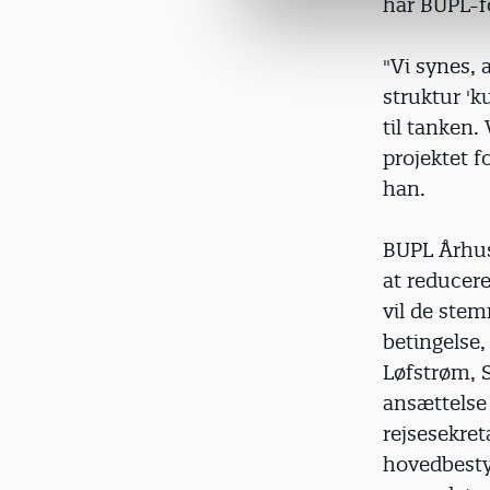
har BUPL-f
a
l
g
"Vi synes, 
struktur 'k
til tanken.
projektet f
han.
BUPL Århus
at reducer
vil de stem
betingelse
Løfstrøm, S
ansættelse 
rejsesekret
hovedbesty