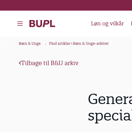
G
å
t
Løn og vilkår
i
l
B
Børn & Unge
Find artikler i Børn & Unge-arkivet
h
r
o
ø
v
Tilbage til B&U arkiv
d
e
k
d
i
r
Genera
n
u
d
m
specia
h
m
o
e
l