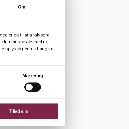
hvis
Om
er der i
han.
oldelse af
 medier og til at analysere
nden for sociale medier,
e oplysninger, du har givet
up på
ene derude
Marketing
orening, og
stformand
Tillad alle
t ledelse
rådet. Det