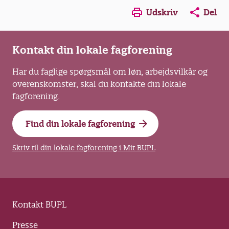
Opens in a new window
Opens in a new win
Opens in a
Udskriv
Del
Kontakt din lokale fagforening
Har du faglige spørgsmål om løn, arbejdsvilkår og
overenskomster, skal du kontakte din lokale
fagforening.
Find din lokale fagforening
Skriv til din lokale fagforening i Mit BUPL
Kontakt BUPL
Presse