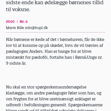
sidste ende kan ødelægge børnenes tillid
til voksne.
2010
Nr. 6
Marie Bille mbi@bupl.dk
Når børnene er kede af det i børnehaven, får de ikke
lov til at komme op på skødet, hvis de vil trøstes af
pædagogen Anders. Han er bange for at blive
mistænkt for pædofili, fortalte han i Børn&Unge nr.
9 sidste år.
Nu skal en stor spørgeskemaundersøgelse
klarlægge, om andre pædagoger føler som han, og
om frygten for at blive uretmæssigt anklaget er
udbredt i befolkningen generelt. Spørgeskemaerne
bliver sendt ud til tilfældigt udvalgte deltagere i