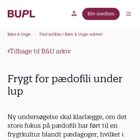
G
å
Bliv medlem
t
BUPL.dk
A-kassen
Lokal fagforening
i
B
l
Børn & Unge
Find artikler i Børn & Unge-arkivet
r
h
ø
o
Tilbage til B&U arkiv
v
d
e
k
d
r
Frygt for pædofili under
i
u
n
lup
m
d
m
h
o
e
Ny undersøgelse skal klarlægge, om det
l
d
store fokus på pædofili har ført til en
frygtkultur blandt pædagoger, hvilket i