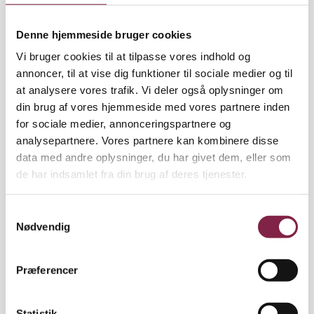
Denne hjemmeside bruger cookies
Vi bruger cookies til at tilpasse vores indhold og
Spørgeskemaerne vil blive sendt ud i marts.
annoncer, til at vise dig funktioner til sociale medier og til
Forskerne forventer, at undersøgelsens resultater
at analysere vores trafik. Vi deler også oplysninger om
ligger klar inden udgangen af 2010.
din brug af vores hjemmeside med vores partnere inden
for sociale medier, annonceringspartnere og
analysepartnere. Vores partnere kan kombinere disse
data med andre oplysninger, du har givet dem, eller som
Sådan svarede pædagogerne
de har indsamlet fra din brug af deres tjenester.
I samarbejde med BUPL’s politisk/økonomiske
team lavede Børn&Unge en rundspørge blandt 183
S
Nødvendig
børnehave- og vuggestuepædagoger. Børn&Unge
a
spurgte:
m
t
Præferencer
y
k
’Hvor ofte er der situationer, hvor du tænker over,
k
Statistik