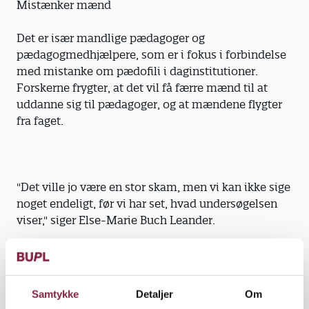
Mistænker mænd
Det er især mandlige pædagoger og
pædagogmedhjælpere, som er i fokus i forbindelse
med mistanke om pædofili i daginstitutioner.
Forskerne frygter, at det vil få færre mænd til at
uddanne sig til pædagoger, og at mændene flygter
fra faget.
"Det ville jo være en stor skam, men vi kan ikke sige
noget endeligt, før vi har set, hvad undersøgelsen
viser," siger Else-Marie Buch Leander.
Else-Marie Buch Leander håber, at undersøgelsens
resultater vil åbne for en debat om emnet i
institutionerne og en dialog mellem pædagoger og
Samtykke
Detaljer
Om
forældre.