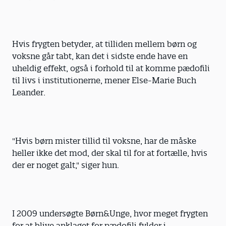
Hvis frygten betyder, at tilliden mellem børn og
voksne går tabt, kan det i sidste ende have en
uheldig effekt, også i forhold til at komme pædofili
til livs i institutionerne, mener Else-Marie Buch
Leander.
"Hvis børn mister tillid til voksne, har de måske
heller ikke det mod, der skal til for at fortælle, hvis
der er noget galt," siger hun.
I 2009 undersøgte Børn&Unge, hvor ­meget frygten
for at blive anklaget for pædofili fylder i