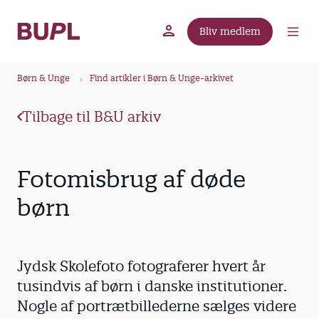
G
å
Bliv medlem
t
BUPL.dk
A-kassen
Lokal fagforening
i
B
l
Børn & Unge
Find artikler i Børn & Unge-arkivet
r
h
ø
o
Tilbage til B&U arkiv
v
d
e
k
d
r
Fotomisbrug af døde
i
u
n
børn
m
d
m
h
o
e
Jydsk Skolefoto fotograferer hvert år
l
d
tusindvis af børn i danske institutioner.
Nogle af portrætbillederne sælges videre