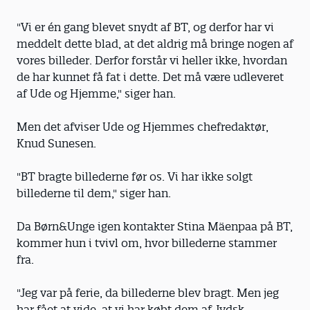
"Vi er én gang blevet snydt af BT, og derfor har vi
meddelt dette blad, at det aldrig må bringe nogen af
vores billeder. Derfor forstår vi heller ikke, hvordan
de har kunnet få fat i dette. Det må være udleveret
af Ude og Hjemme," siger han.
Men det afviser Ude og Hjemmes chefredaktør,
Knud Sunesen.
"BT bragte billederne før os. Vi har ikke solgt
billederne til dem," siger han.
Da Børn&Unge igen kontakter Stina Mäenpaa på BT,
kommer hun i tvivl om, hvor billederne stammer
fra.
"Jeg var på ferie, da billederne blev bragt. Men jeg
har fået at vide, at vi har købt dem af Jydsk