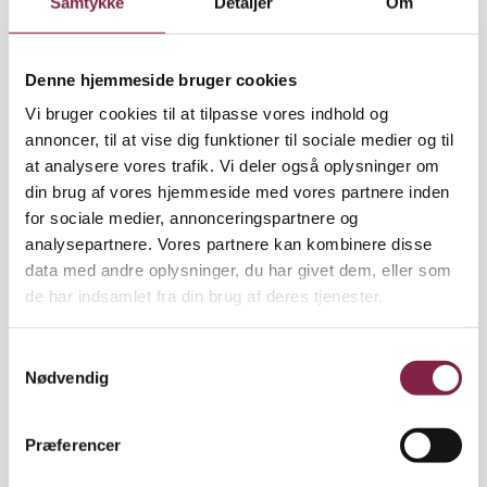
Samtykke
Detaljer
Om
videre eller bruges i anden sammenhæng uden
forældrenes samtykke," siger han.
Denne hjemmeside bruger cookies
Med en sådan skriftlig erklæring vil Jørgen
Frederiksen i virkeligheden blot sikre sig, at den
Vi bruger cookies til at tilpasse vores indhold og
gældende lov bliver overholdt.
annoncer, til at vise dig funktioner til sociale medier og til
at analysere vores trafik. Vi deler også oplysninger om
Det er i forvejen ulovligt at videresælge billeder af
din brug af vores hjemmeside med vores partnere inden
børn under 15 år uden deres samtykke. Eller - hvis
for sociale medier, annonceringspartnere og
børnene er døde - deres forældres samtykke,
analysepartnere. Vores partnere kan kombinere disse
oplyser Oluf Jørgensen, der er lektor i pressejura
data med andre oplysninger, du har givet dem, eller som
ved Danmarks Journalisthøjskole.
de har indsamlet fra din brug af deres tjenester.
Ifølge Knud Brogaard fra Jydsk Skolefoto er det da
S
også praksis, at Jydsk Skolefoto indhenter
Nødvendig
a
samtykke-erklæringer fra forældrene, inden firmaet
m
udleverer billeder af børn til et medie.
t
Præferencer
y
Det skete også, inden Ude og Hjemme bragte
k