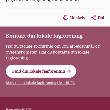
Opens in a new window
Opens in a new win
Opens in a
Udskriv
Del
Kontakt din lokale fagforening
Har du faglige spørgsmål om løn, arbejdsvilkår og
overenskomster, skal du kontakte din lokale
fagforening.
Find din lokale fagforening
Skriv til din lokale fagforening i Mit BUPL