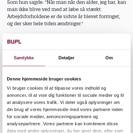
Som hun sagde: "Når man når den alder, jeg har, kan
man ikke blive ved med at løbe så stærkt.
Arbejdsforholdene er de sidste år blevet forringet,
og der sker hele tiden ændringer."
Jeg spurgte ind til, om hun havde overvejet at
kombinere arbejde og efterløn, en slags
seniorordning? Svaret var, at det var da alt for
Samtykke
Detaljer
Om
besværligt! Man må jo ikke arbejde så meget, og det
kan ikke betale sig.
Denne hjemmeside bruger cookies
Men mit svar til hende og andre i samme situation
er, at der er rigtig mange og gode muligheder. Rent
Vi bruger cookies til at tilpasse vores indhold og
faktisk kan efterlønsordningen bruges som en
annoncer, til at vise dig funktioner til sociale medier og til
seniorordning. Efterlønsordningen er samtidig en
at analysere vores trafik. Vi deler også oplysninger om
meget fleksibel ordning.
din brug af vores hjemmeside med vores partnere inden
for sociale medier, annonceringspartnere og
Så hvis du ikke har lyst til at trække dig helt fra
analysepartnere. Vores partnere kan kombinere disse
arbejdsmarkedet, er her en god mulighed for at få
data med andre oplysninger, du har givet dem, eller som