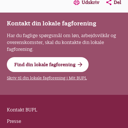
Opens in a new window
Opens in a new win
Opens in a
Udskriv
Del
Kontakt din lokale fagforening
Har du faglige spørgsmål om løn, arbejdsvilkår og
overenskomster, skal du kontakte din lokale
fagforening.
Find din lokale fagforening
Skriv til din lokale fagforening i Mit BUPL
Kontakt BUPL
Presse