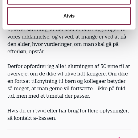
Vi har på vores område en meget lav arbejdsløshed.
Det betyder flere steder, at pædagogstillinger ikke
Afvis
kan besættes med uddannede pædagoger. Vi
oplever samtidig, at der sker et fald i søgningen til
vores uddannelse, og vi ved, at mange er ved at nå
den alder, hvor vurderinger, om man skal gå på
efterløn, opstår.
Derfor opfordrer jeg alle i slutningen af 50'erne til at
overveje, om de ikke vil blive lidt længere. Om ikke
en fortsat tilknytning til børn og kollegaer betyder
så meget, at man gerne vil fortsætte - ikke på fuld
tid, men med et timetal der passer.
Hvis du er i tvivl eller har brug for flere oplysninger,
så kontakt a-kassen.