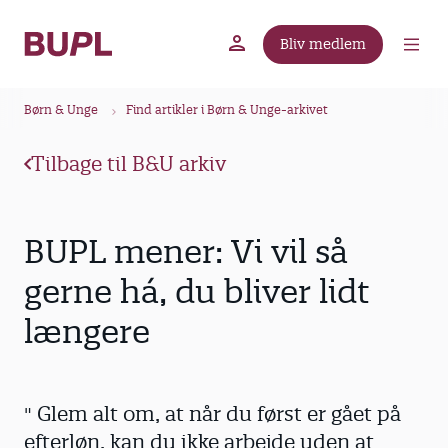
G
å
Bliv medlem
t
BUPL.dk
A-kassen
Lokal fagforening
i
B
l
Børn & Unge
Find artikler i Børn & Unge-arkivet
r
h
ø
o
Tilbage til B&U arkiv
v
d
e
k
d
r
BUPL mener: Vi vil så
i
u
n
gerne há, du bliver lidt
m
d
længere
m
h
o
e
l
d
" Glem alt om, at når du først er gået på
efterløn, kan du ikke arbejde uden at