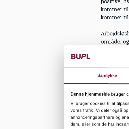
positive, h
kommer til 
kommer til
Arbejdsløs
område, og
arbejdsløsh
ikke kan få
arbejde er 
prioriterin
Samtykke
Kommunerne
Denne hjemmeside bruger c
penge, der 
Vi bruger cookies til at tilpas
på skattelet
vores trafik. Vi deler også 
annonceringspartnere og anal
Der har de 
dem, eller som de har indsaml