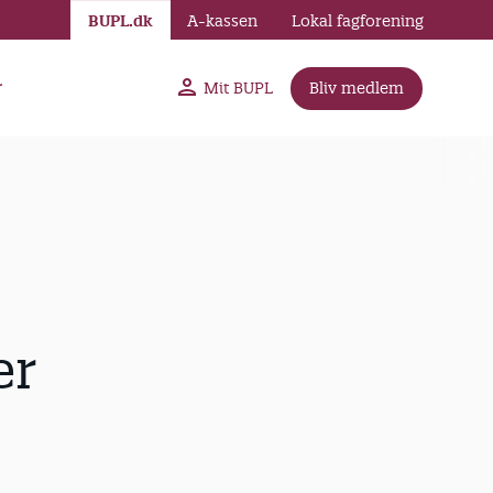
BUPL.dk
A-kassen
Lokal fagforening
r
Mit BUPL
Bliv medlem
er