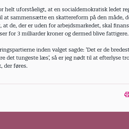
or helt uforståeligt, at en socialdemokratisk ledet r
 til at sammensætte en skattereform på den måde, d
, at de, der er uden for arbejdsmarkedet, skal finans
lser for 3 milliarder kroner og dermed blive fattigere.
ringspartierne inden valget sagde: ’Det er de bredes
re det tungeste læs’, så er jeg nødt til at efterlyse 
k, der føres.
Ope