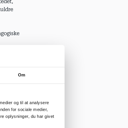
kedet,
kuldre
agogiske
men fordi de
iske
ns
Om
ret, da de
ne bruges
 medier og til at analysere
nden for sociale medier,
e oplysninger, du har givet
ommuner