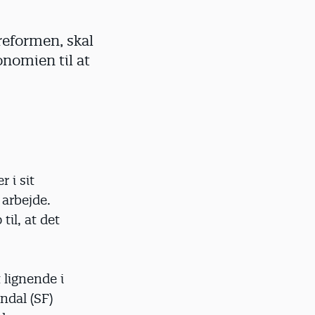
ereformen, skal
onomien til at
 i sit
 arbejde.
til, at det
 lignende i
ndal (SF)