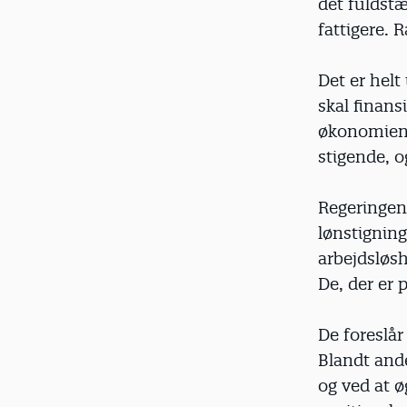
det fuldstæ
fattigere. 
Det er helt 
skal finans
økonomien 
stigende, o
Regeringen 
lønstigning
arbejdsløs
De, der er 
De foreslår 
Blandt ande
og ved at ø