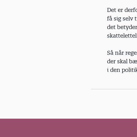
Det er derf
få sig selv
det betyder
skattelette
Så når rege
der skal bæ
i den politi