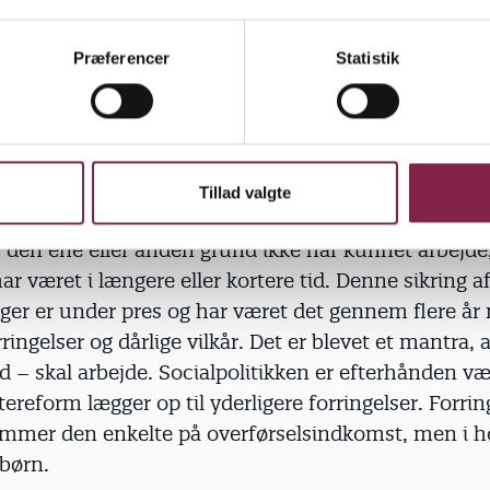
r af offentlige ansatte i tusinde tal, og her er pæda
er er skåret rigtig mange stillinger væk på det pædag
Præferencer
Statistik
 bliver passet flere børn med mindre personale, hv
or udførelsen af det pædagogiske arbejde og for
øet.
g skal det kunne betale sig at arbejde, hvis man altså
Tillad valgte
i har i det danske samfund taget hånd om de svages
f den ene eller anden grund ikke har kunnet arbejde
ar været i længere eller kortere tid. Denne sikring a
rger er under pres og har været det gennem flere år
ringelser og dårlige vilkår. Det er blevet et mantra, a
 – skal arbejde. Socialpolitikken er efterhånden væ
ereform lægger op til yderligere forringelser. Forri
ammer den enkelte på overførselsindkomst, men i h
 børn.