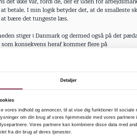
vis det ikke var, fordi de, der er uden for arbejdsmar
at betale. I min logik betyder det, at de smalleste s
 at bære det tungeste læs.
heden stiger i Danmark og dermed også på det pæd
 som konsekvens heraf kommer flere på
edsdagpenge. Ikke fordi de ikke gerne vil arbejde, 
 et arbejde. Ikke fordi der ikke i det daglige pædagog
brug for flere pædagoger, men alene fordi regeringe
g bevirker, at kommunernes økonomi er dårlig.
Detaljer
s skrantende økonomi ser ikke ud til at blive ænd
ookies
kommer ind i forhold til omlægning af skatten, ale
se vores indhold og annoncer, til at vise dig funktioner til sociale
telser.
oplysninger om din brug af vores hjemmeside med vores partnere i
ysepartnere. Vores partnere kan kombinere disse data med andr
seneste år været besparelser i stat, regioner og k
et fra din brug af deres tjenester.