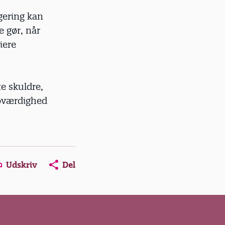
egering kan
e gør, når
iere
te skuldre,
troværdighed
Udskriv
Del
ns in a new window
Opens in a new window
Opens in a new window