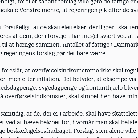
ndigt, fordi et sådant forslag ville gøre de fattige e
Radikale Venstre mente, at regeringen gik efter de sv
uforståeligt, at de skattelettelser, der ligger i skatte
ieres af dem, der i forvejen har meget svært ved at f
til at hænge sammen. Antallet af fattige i Danmark
g regeringens forslag gør det bare værre.
foreslår, at overførselsindkomsterne ikke skal regul
er, men efter inflation. Det betyder, at eksempelvis
hedsdagpenge, sygedagpenge og kontanthjælp bliver 
på overførselsindkomster, skal simpelthen have min
samtidig, at de, der er i arbejde, skal have skattelett
t ved at hæve beløbet for, hvornår man skal betale
ge beskæftigelsesfradraget. Forslag, som alene ville