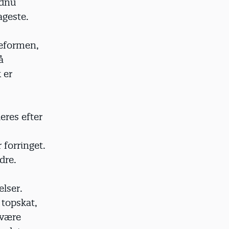
ndnu
ageste.
­reformen,
å
 er
eres efter
forringet.
dre.
elser.
 topskat,
 være