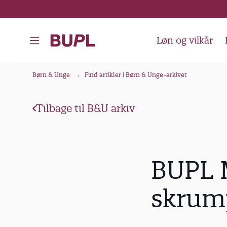
G
å
t
Løn og vilkår
i
l
B
Børn & Unge
Find artikler i Børn & Unge-arkivet
h
r
o
ø
v
Tilbage til B&U arkiv
d
e
k
d
i
r
BUPL 
n
u
d
m
skrum
h
m
o
e
l