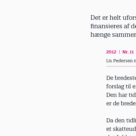
d
Det er helt ufor
finansieres af 
hænge sammen
2012
Nr. 11
Lis Pedersen 
De bredeste
forslag til 
Den har tidl
er de brede
Da den tidl
et skatteud