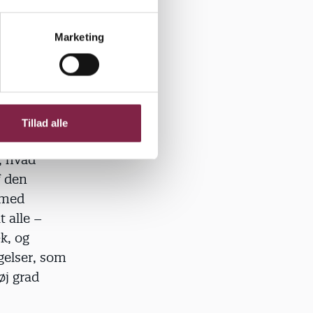
goger ikke
ogiske
Marketing
ilket har en
 kan få et
Tillad alle
te, om
, hvad
f den
 med
t alle –
k, og
ngelser, som
øj grad