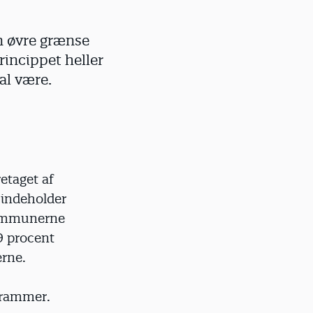
en øvre grænse
rincippet heller
al være.
etaget af
 indeholder
kommunerne
29 procent
erne.
 rammer.