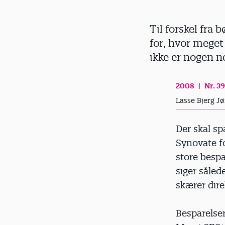
d
Til forskel fra
for, hvor meget
ikke er nogen 
2008
Nr. 39
Lasse Bjerg J
Der skal s
Synovate f
store besp
siger såled
skærer dire
Besparelse