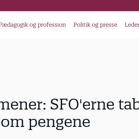
Pædagogik og profession
Politik og presse
Lede
mener: SFO'erne ta
t om pengene