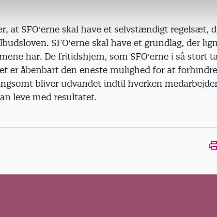
, at SFO'erne skal have et selvstændigt regelsæt, d
ilbudsloven. SFO'erne skal have et grundlag, der lign
mene har. De fritidshjem, som SFO'erne i så stort ta
Det er åbenbart den eneste mulighed for at forhindre
angsomt bliver udvandet indtil hverken medarbejder
kan leve med resultatet.
Ope