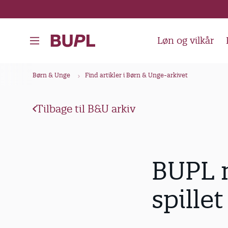
G
å
t
Løn og vilkår
i
l
B
Børn & Unge
Find artikler i Børn & Unge-arkivet
h
r
o
ø
v
Tilbage til B&U arkiv
d
e
k
d
i
r
BUPL 
n
u
d
m
spille
h
m
o
e
l