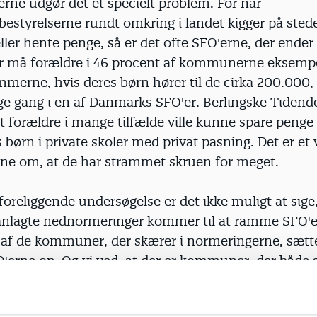
rne udgør det et specielt problem. For når
styrelserne rundt omkring i landet kigger på stede
ller hente penge, så er det ofte SFO'erne, der ender 
år må forældre i 46 procent af kommunerne eksempe
mmerne, hvis deres børn hører til de cirka 200.000,
ge gang i en af Danmarks SFO'er. Berlingske Tidende
 at forældre i mange tilfælde ville kunne spare penge
 børn i private skoler med privat pasning. Det er et v
 om, at de har strammet skruen for meget.
foreliggende undersøgelse er det ikke muligt at sige,
lanlagte nednormeringer kommer til at ramme SFO'
 af de kommuner, der skærer i normeringerne, sætt
O'erne op. Og vi ved, at der er kommuner, der både 
f pædagogerne i SFO'erne samtidig med, at de hæver
alingen. Til næste år vil flere forældre altså opleve, 