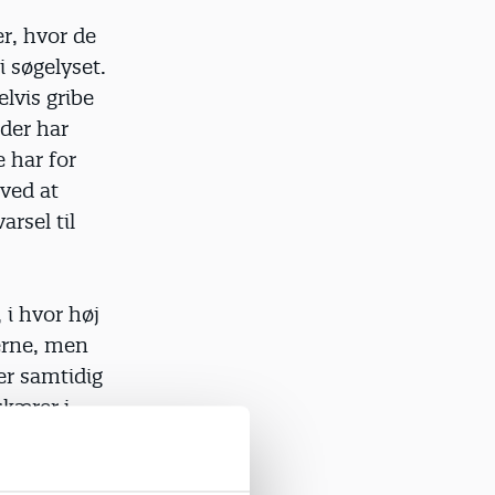
r, hvor de
i søgelyset.
lvis gribe
 der har
 har for
 ved at
arsel til
 i hvor høj
erne, men
er samtidig
skærer i
at de skal