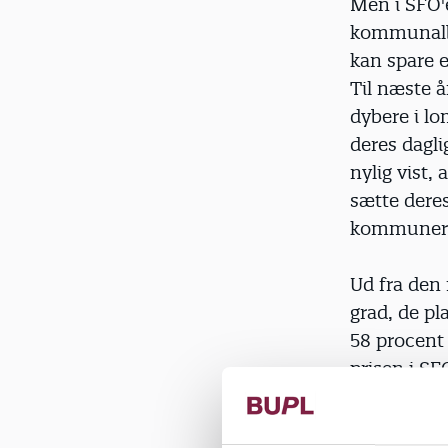
Men i SFO'e
kommunalbe
kan spare e
Til næste 
dybere i lo
deres dagli
nylig vist,
sætte deres
kommunerne
Ud fra den 
grad, de p
58 procent
prisen i SF
antallet a
forældrebet