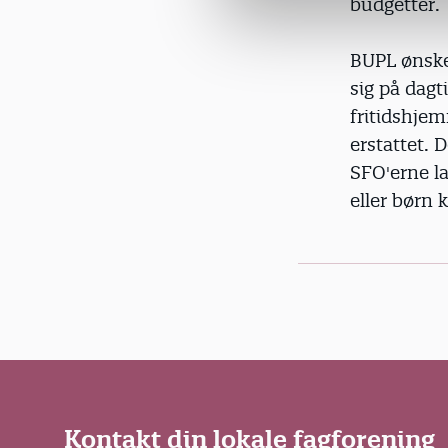
budgetter.
a
l
g
BUPL ønsker
sig på dagt
fritidshjem
erstattet. 
SFO'erne l
eller børn 
Kontakt din lokale fagforening