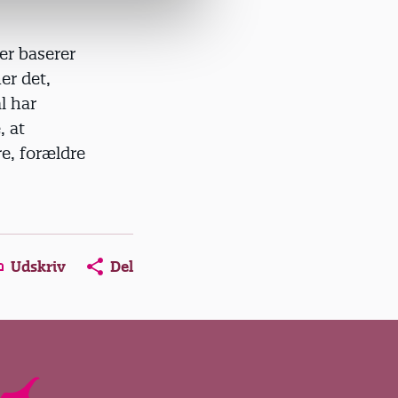
er baserer
er det,
l har
, at
e, forældre
Udskriv
Del
ns in a new window
Opens in a new window
Opens in a new window