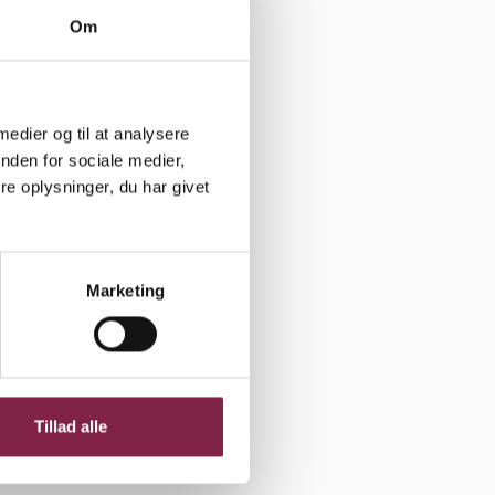
Om
å nogle
orskel fra
hvor meget
 medier og til at analysere
kke er
nden for sociale medier,
e oplysninger, du har givet
 Der er
ige
Marketing
 mens
som SFO-
e. Det er
Tillad alle
gør dem til
nale