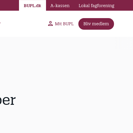
BUPL.dk
A-kassen
Lokal fagforening
r
Mit BUPL
Bliv medlem
ber