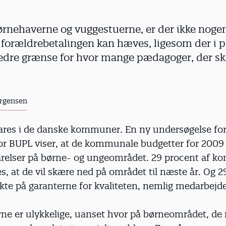
 børnehaverne og vuggestuerne, er der ikke nog
 forældrebetalingen kan hæves, ligesom der i p
nedre grænse for hvor mange pædagoger, der sk
ørgensen
pares i de danske kommuner. En ny undersøgelse for
or BUPL viser, at de kommunale budgetter for 2009
arelser på børne- og ungeområdet. 29 procent af 
es, at de vil skære ned på området til næste år. Og 
kte på garanterne for kvaliteten, nemlig medarbejd
rne er ulykkelige, uanset hvor på børneområdet, de