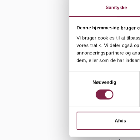
betale mer
Samtykke
Kommunerne
generelle p
Denne hjemmeside bruger c
børnehaver
Vi bruger cookies til at tilpas
forældrebet
vores trafik. Vi deler også 
annonceringspartnere og anal
nogen nedr
dem, eller som de har indsaml
med andre o
samtidig m
S
Nødvendig
a
Fordi børn
m
SFO'erne hø
t
y
forældrebes
k
lederne hel
k
Afvis
dette fravæ
e
så let et o
v