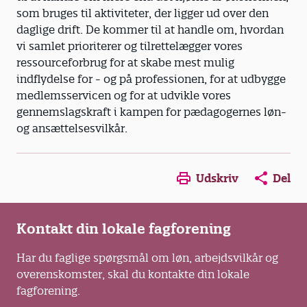
som bruges til aktiviteter, der ligger ud over den
daglige drift. De kommer til at handle om, hvordan
vi samlet prioriterer og tilrettelægger vores
ressourceforbrug for at skabe mest mulig
indflydelse for - og på professionen, for at udbygge
medlemsservicen og for at udvikle vores
gennemslagskraft i kampen for pædagogernes løn-
og ansættelsesvilkår.
Opens in a new window
Opens in a new win
Opens in a
Udskriv
Del
Kontakt din lokale fagforening
Har du faglige spørgsmål om løn, arbejdsvilkår og
overenskomster, skal du kontakte din lokale
fagforening.