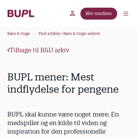
G
å
Bliv medlem
t
BUPL.dk
A-kassen
Lokal fagforening
i
B
l
Børn & Unge
Find artikler i Børn & Unge-arkivet
r
h
ø
o
Tilbage til B&U arkiv
v
d
e
k
d
r
BUPL mener: Mest
i
u
n
indflydelse for pengene
m
d
m
h
o
e
BUPL skal kunne være noget mere: En
l
d
medspiller og en kilde til viden og
inspiration for den professionelle