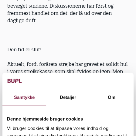
bevæget sindene. Diskussionerne har først og
fremmest handlet om det, der lå ud over den
daglige drift.
Den tid er slut!
Aktuelt, fordi forårets strejke har gravet et solidt hul
i vores strejkekasse, som skal fyldes op igen. Men
også på den længere bane, hvor vi de senere år har
oplevet, at den nærmest eksplosionsagtige
udbygning af vores arbejdsområde - og tilsvarende
Samtykke
Detaljer
Om
stigning i medlemstallet - som er foregået gennem
de seneste 30 år, langsomt har mistet kraft.
Denne hjemmeside bruger cookies
Udbygningstakten falder, både fordi der er etableret
Vi bruger cookies til at tilpasse vores indhold og
pladser nok til næsten alle børn, og fordi regeringen
annoncer, til at vise dig funktioner til sociale medier og til