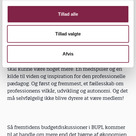
tidligere, er et aktivt tilvalg og ikke blot en
g
naturgiven ting. Et tilvalg, som den enkelte
Tillad alle
pædagog forventer at kunne drage nytte af, ikke
blot i tilfælde af problemer, men også i udøvelsen
af sit daglige, professionelle arbejde.
Tillad valgte
Pædagogerne kan med rette forvente, at BUPL
Afvis
fortsat skal være gode til det, der altid har været
vores kerneområde som fagforening. Men BUPL
skal kunne være noget mere: En medspiller og en
kilde til viden og inspiration for den professionelle
pædagog. Og først og fremmest, et fællesskab om
professionens vilkår, udvikling og autonomi. Og det
må selvfølgelig ikke blive dyrere at være medlem!
Så fremtidens budgetdiskussioner i BUPL kommer
til at handle om mere end det hjørne af økonomien,