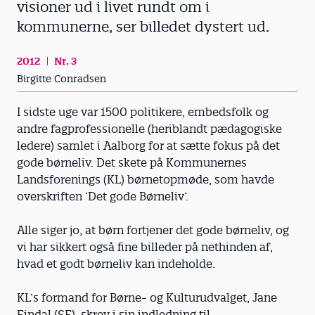
visioner ud i livet rundt om i
kommunerne, ser billedet dystert ud.
2012
Nr. 3
Birgitte Conradsen
I sidste uge var 1500 politikere, embedsfolk og
andre fagprofessionelle (heriblandt pædagogiske
ledere) samlet i Aalborg for at sætte fokus på det
gode børneliv. Det skete på Kommunernes
Landsforenings (KL) børnetopmøde, som havde
overskriften ’Det gode Børneliv’.
Alle siger jo, at børn fortjener det gode børneliv, og
vi har sikkert også fine billeder på nethinden af,
hvad et godt børneliv kan indeholde.
KL’s formand for Børne- og Kulturudvalget, Jane
Findal (SF), skrev i sin indledning til