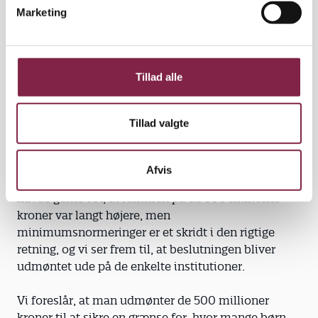
v
virker! En SFI-undersøgelse fra 2009
Marketing
a
dokumenterer, at der både fra et
l
samfundsøkonomisk og et menneskeligt perspektiv
g
er store gevinster at hente på en tidlig pædagogisk
Tillad alle
indsats. Undersøgelsen konkluderer entydigt, at
højkvalitetsbørnehaver øger børns positive
udvikling. Børnene bliver både klogere og mere
Tillad valgte
socialt velfungerende, når kvaliteten er i top.
I BUPL hilser vi regeringens beslutning om at
Afvis
arbejde for minimumsnormeringer velkommen. Vi
havde gerne set, at rammen på de 500 millioner
kroner var langt højere, men
minimumsnormeringer er et skridt i den rigtige
retning, og vi ser frem til, at beslutningen bliver
udmøntet ude på de enkelte institutioner.
Vi foreslår, at man udmønter de 500 millioner
kroner til at sikre en grænse for, hvor mange børn