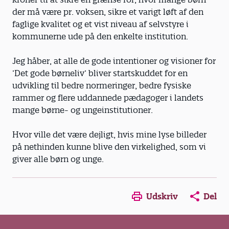
der må være pr. voksen, sikre et varigt løft af den
faglige kvalitet og et vist niveau af selvstyre i
kommunerne ude på den enkelte institution.
Jeg håber, at alle de gode intentioner og visioner for
’Det gode børneliv’ bliver startskuddet for en
udvikling til bedre normeringer, bedre fysiske
rammer og flere uddannede pædagoger i landets
mange børne- og ungeinstitutioner.
Hvor ville det være dejligt, hvis mine lyse billeder
på nethinden kunne blive den virkelighed, som vi
giver alle børn og unge.
Opens in a new window
Opens in a new win
Opens in a
Udskriv
Del