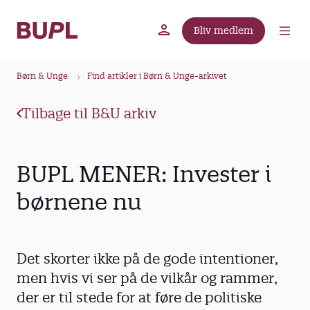
G
å
Bliv medlem
t
BUPL.dk
A-kassen
Lokal fagforening
i
B
l
Børn & Unge
Find artikler i Børn & Unge-arkivet
r
h
ø
o
Tilbage til B&U arkiv
v
d
e
k
d
r
BUPL MENER: Invester i
i
u
n
børnene nu
m
d
m
h
o
e
Det skorter ikke på de gode intentioner,
l
d
men hvis vi ser på de vilkår og rammer,
der er til stede for at føre de politiske