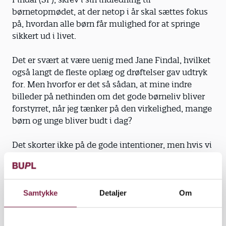
børnetopmødet, at der netop i år skal sættes fokus
på, hvordan alle børn får mulighed for at springe
sikkert ud i livet.
Det er svært at være uenig med Jane Findal, hvilket
også langt de fleste oplæg og drøftelser gav udtryk
for. Men hvorfor er det så sådan, at mine indre
billeder på nethinden om det gode børneliv bliver
forstyrret, når jeg tænker på den virkelighed, mange
børn og unge bliver budt i dag?
Det skorter ikke på de gode intentioner, men hvis vi
ser på de vilkår og rammer, der er til stede for at
føre de politiske visioner ud i livet rundt om i
kommunerne, ser billedet dystert ud. I takt med at
politikernes visioner er vokset, er vilkårene for det
Samtykke
Detaljer
Om
pædagogiske arbejde, som er grundstammen for
det gode børneliv, kommet mere og mere under