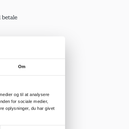
l betale
ing i
ud, bliver
vi vil?
Om
 særligt
igtig
e skal
 medier og til at analysere
 vi
nden for sociale medier,
n, som får
e oplysninger, du har givet
olen.