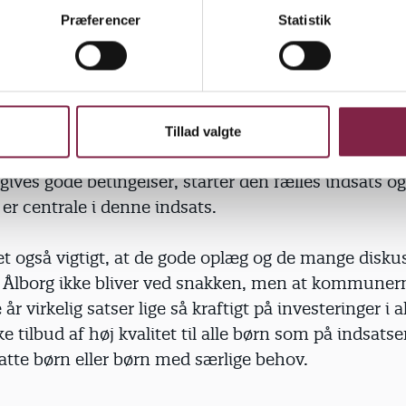
byggelse mindst lige så vigtig som helbredelse. Inves
Præferencer
Statistik
i de almene tilbud vil føre til, at færre børn får brug
ats, og der er større sandsynlighed for, at de bliver
ende som voksne. Det viste en rapport fra SFI, Det 
enter for Velfærd, for nylig.
Tillad valgte
 så godt vænne os til tanken om, at livet begynder v
 gives gode betingelser, starter den fælles indsats og
r centrale i denne indsats.
et også vigtigt, at de gode oplæg og de mange disku
 Ålborg ikke bliver ved snakken, men at kommunern
 virkelig satser lige så kraftigt på investeringer i
 tilbud af høj kvalitet til alle børn som på indsatse
atte børn eller børn med særlige behov.