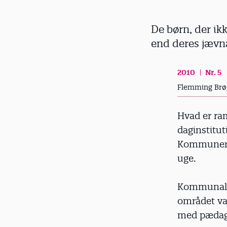
d
De børn, der ikke
end deres jævn
2010
Nr. 5
Flemming Brø
Hvad er ra
daginstitut
Kommunerne
uge.
Kommunalpol
området var
med pædago