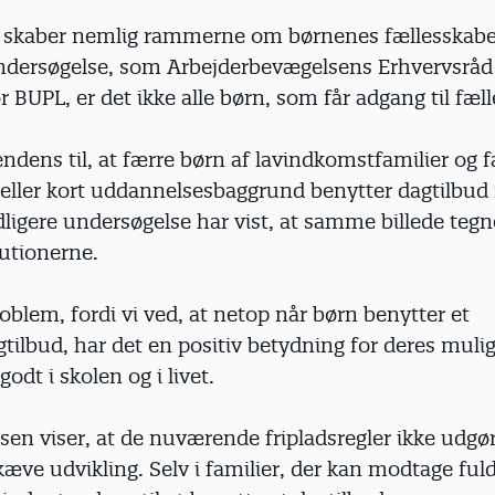
skaber nemlig rammerne om børnenes fællesskab
undersøgelse, som Arbejderbevægelsens Erhvervsråd 
or BUPL, er det ikke alle børn, som får adgang til fæl
endens til, at færre børn af lavindkomstfamilier og f
eller kort uddannelsesbaggrund benytter dagtilbud 
idligere undersøgelse har vist, at samme billede tegne
tutionerne.
roblem, fordi vi ved, at netop når børn benytter et
gtilbud, har det en positiv betydning for deres muli
 godt i skolen og i livet.
en viser, at de nuværende fripladsregler ikke udgø
ve udvikling. Selv i familier, der kan modtage fuld 