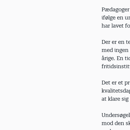
Pædagoger 
ifølge en 
har lavet f
Der er en t
med ingen 
årige. En t
fritidsinsti
Det er et p
kvalitetsda
at klare sig
Undersøgels
mod den skæ