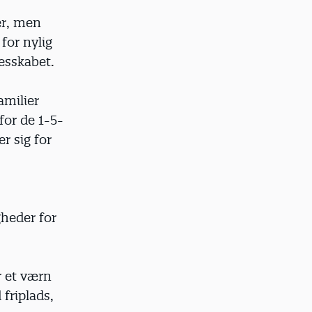
er, men
for nylig
lesskabet.
amilier
for de 1-5-
r sig for
gheder for
r et værn
friplads,