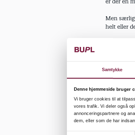
er der en m
Men særligt
helt eller d
Konsekvens
uligheden i
stillet ring
Samtykke
Kommunerne 
udsatte bør
Denne hjemmeside bruger c
indsats. Me
Vi bruger cookies til at tilpas
findes, som
vores trafik. Vi deler også 
betingelser
annonceringspartnere og anal
brug for en 
dem, eller som de har indsaml
S