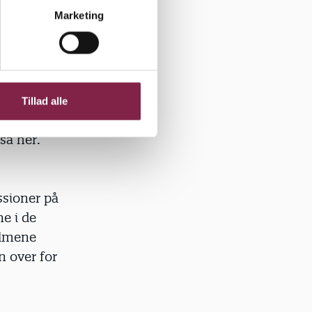
teringer i
Marketing
 for en
Nationale
Tillad alle
ed fødslen,
så her.
ssioner på
e i de
 almene
n over for