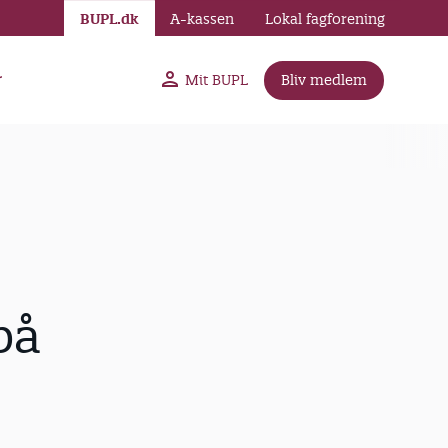
BUPL.dk
A-kassen
Lokal fagforening
r
Mit BUPL
Bliv medlem
på