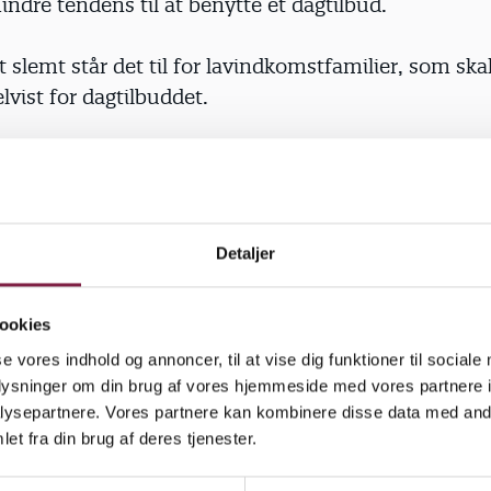
indre tendens til at benytte et dagtilbud.
 slemt står det til for lavindkomstfamilier, som ska
elvist for dagtilbuddet.
en kan opgøres meget kontant: Det skabes en stign
 samfundet. De børn, der ikke får et kvalitetsdagtilb
ere senere i livet end deres jævnaldrende. Er det det, 
Detaljer
er ellers vældigt optaget af indsatsen over for de
n og børn med særlige behov, og det er da også en v
ookies
n hvis det almene tilbud skal holde for, når pengen
se vores indhold og annoncer, til at vise dig funktioner til sociale
 det i vidt omfang er tilfældet i øjeblikket, så skaber
oplysninger om din brug af vores hjemmeside med vores partnere i
ne for en negativ spiral, hvor vi øger antallet af bør
ysepartnere. Vores partnere kan kombinere disse data med andr
særlig indsats i dagtilbuddet senere i livet eller i sk
et fra din brug af deres tjenester.