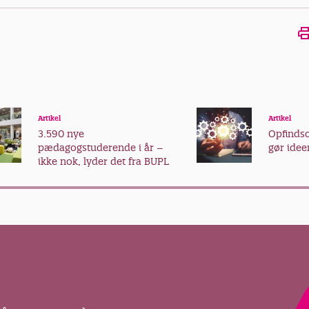
Artikel
Artikel
3.590 nye
Opfind
pædagogstuderende i år –
gør ideer
ikke nok, lyder det fra BUPL