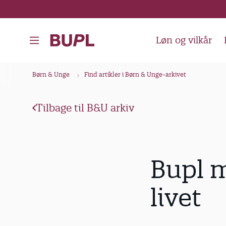
G
å
t
Løn og vilkår
i
l
B
Børn & Unge
Find artikler i Børn & Unge-arkivet
h
r
o
ø
v
Tilbage til B&U arkiv
d
e
k
d
i
r
Bupl m
n
u
d
m
livet
h
m
o
e
l