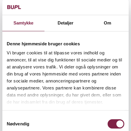
af den danske folkeskole.
Set med statsministerens øjne har den danske
Samtykke
Detaljer
Om
folkeskole det ikke for godt. Vi klarer os ikke godt i
internationale undersøgelser. Det skal der laves om
på, siger Løkke Rasmusen. Målet er, at vi skal være i
Denne hjemmeside bruger cookies
top 5 i verden i 2020 målt på basale færdigheder.
Vi bruger cookies til at tilpasse vores indhold og
annoncer, til at vise dig funktioner til sociale medier og til
Statsministerens forestilling om, hvad der skal til,
at analysere vores trafik. Vi deler også oplysninger om
er konkurrence mellem skolerne, test som skal
din brug af vores hjemmeside med vores partnere inden
offentliggøres, tidligere skolestart, flere fag i
for sociale medier, annonceringspartnere og
indskolingen og dansklærere i børnehaveklassen.
analysepartnere. Vores partnere kan kombinere disse
Men der er ingen dokumentation for, at det virker.
data med andre oplysninger, du har givet dem, eller som
Til gengæld ved vi, at det, der fremmer børns lyst til
de har indsamlet fra din brug af deres tjenester.
at lære, er deltagelse i fællesskaber, og vi ved, at det
at kunne læse er fundamentalt for mulighederne for
at kunne gennemgå en ungdomsuddannelse. Men
S
en stor gruppe børn har stadig svært ved at følge
Nødvendig
a
med i skolen. Disse børn har brug for øget sproglig