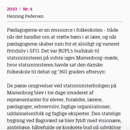
2010
Nr. 4
Henning Pedersen
Pædagogerne er en ressource i folkeskolen - både
når det handler om at støtte børn i at lære, og når
pædagogerne skaber rum for et alsidigt og varieret
fritidsliv i SFO. Det var BUPL's budskab til
statsministeren på sidste uges Marienborg-møde,
hvor statsministeren havde sat den danske
folkeskole til debat og '360 graders eftersyn'.
De pæne omgivelser ved statsministerboligen på
Marienborg blev i tre dage invaderet af
repræsentanter for elever, forældre, lærere,
pædagoger, erhvervsliv, faglige organisationer,
uddannelsesfolk og faglige eksperter. Den statelige
bygning ved Bagsværd sø blev fyldt med visionære,
ambitiøse, håbefulde og konkrete bud på udvikling