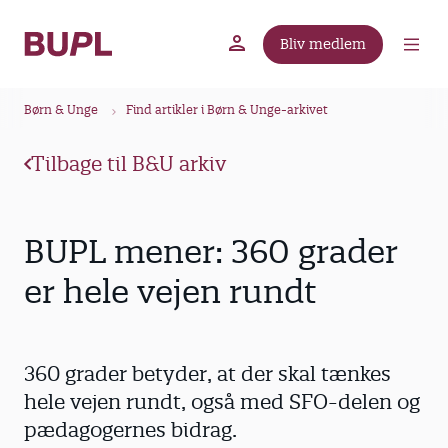
G
å
Bliv medlem
t
BUPL.dk
A-kassen
Lokal fagforening
i
B
l
Børn & Unge
Find artikler i Børn & Unge-arkivet
r
h
ø
o
Tilbage til B&U arkiv
v
d
e
k
d
r
BUPL mener: 360 grader
i
u
n
er hele vejen rundt
m
d
m
h
o
e
360 grader betyder, at der skal tænkes
l
d
hele vejen rundt, også med SFO-delen og
pædagogernes bidrag.