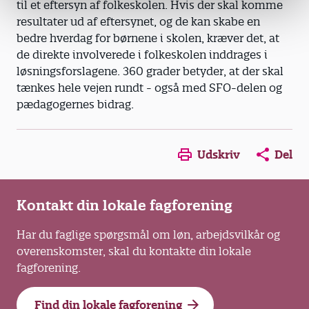
til et eftersyn af folke­skolen. Hvis der skal komme
resultater ud af eftersynet, og de kan skabe en
bedre hverdag for børnene i skolen, kræver det, at
de direkte involverede i folkeskolen inddrages i
løsningsforslagene. 360 grader betyder, at der skal
tænkes hele vejen rundt - også med SFO-delen og
pædagogernes bidrag.
Opens in a new window
Opens in a new win
Opens in a
Udskriv
Del
Kontakt din lokale fagforening
Har du faglige spørgsmål om løn, arbejdsvilkår og
overenskomster, skal du kontakte din lokale
fagforening.
Find din lokale fagforening