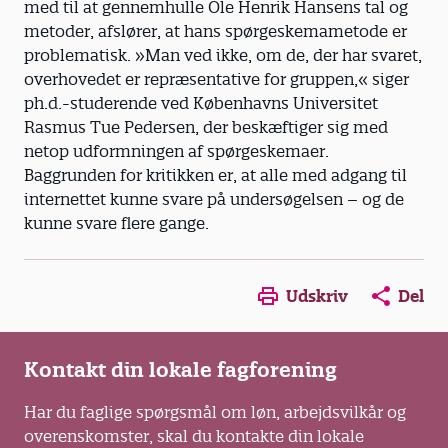
med til at gennemhulle Ole Henrik Hansens tal og
metoder, afslører, at hans spørgeskemametode er
problematisk. »Man ved ikke, om de, der har svaret,
overhovedet er repræsentative for gruppen,« siger
ph.d.-studerende ved Københavns Universitet
Rasmus Tue Pedersen, der beskæftiger sig med
netop udformningen af spørgeskemaer.
Baggrunden for kritikken er, at alle med adgang til
internettet kunne svare på undersøgelsen – og de
kunne svare flere gange.
Opens in a new window
Opens in a new win
Opens in a
Udskriv
Del
Kontakt din lokale fagforening
Har du faglige spørgsmål om løn, arbejdsvilkår og
overenskomster, skal du kontakte din lokale