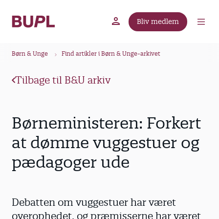
G
å
Bliv medlem
t
BUPL.dk
A-kassen
Lokal fagforening
i
B
l
Børn & Unge
Find artikler i Børn & Unge-arkivet
r
h
ø
o
Tilbage til B&U arkiv
v
d
e
k
d
r
Børneministeren: Forkert
i
u
n
at dømme vuggestuer og
m
d
pædagoger ude
m
h
o
e
l
d
Debatten om vuggestuer har været
overophedet, og præmisserne har været