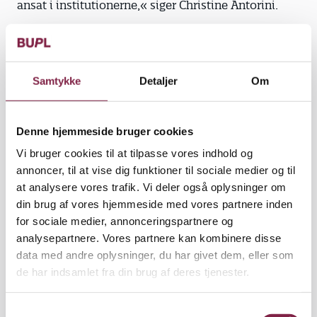
ansat i institutionerne,« siger Christine Antorini.
Vi skal ikke lure bag en busk. Har du et bud på, hvad
Samtykke
Detaljer
Om
der skal til, for at kvaliteten bliver bedre?
»Vi vægter dagtilbud af høj kvalitet, fordi det er
Denne hjemmeside bruger cookies
godt for børnenes læring og udvikling, og det er
Vi bruger cookies til at tilpasse vores indhold og
godt for mor og far, at deres børn er et godt og trygt
annoncer, til at vise dig funktioner til sociale medier og til
sted. Vi har jo valgt at fortsætte den task force om
at analysere vores trafik. Vi deler også oplysninger om
fremtidens dagtilbud, som blev nedsat af den
din brug af vores hjemmeside med vores partnere inden
tidligere regering. Den kommer med nogle
for sociale medier, annonceringspartnere og
pejlemærker den 21. maj, og uanset hvad så er det
analysepartnere. Vores partnere kan kombinere disse
fornuftige anbefalinger, som det er muligt at
data med andre oplysninger, du har givet dem, eller som
arbejde videre med. De kommer til at gå på,
de har indsamlet fra din brug af deres tjenester.
hvordan man kan styrke pædagogisk ledelse, og
hvordan man kan arbejde med leg, læring og
inklusion,« siger Christine Antorini, der har haft stor
S