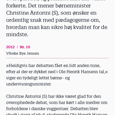
forkerte. Det mener børneminister
Christine Antorini (S), som ønsker en
ordentlig snak med pædagogerne om,
hvordan man kan sikre høj kvalitet for de
mindste.
2012
Nr. 10
Vibeke Bye Jensen
»Heldigvis har debatten fået en lidt anden tone,
efter at der er dykket ned i Ole Henrik Hansens tal,«
siger en tydeligt lettet børne- og
undervisningsminister.
Christine Antorini (S) har ikke været glad for den
overophedede debat, som har kørt i alle medier om
forholdene i danske vuggestuer. Debatten blev
skudt i gang af ph.d-studerende Ole Henrik Hansen,