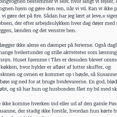
ngvognen bestemmer vi selv, hvor langt vi rejser, 
ognen hjem og gøre den ren, når vi vil. Kan vi ikke 
 vi gøre det på fire. Sådan har jeg lært at leve,« sig
bsen, der efter arbejdsulykken hver dag døjer med 
yggen, lænden og det venstre ben.
lægger ikke alene en dæmper på ferierne. Også dagl
ange hvilestunder og stille aktiviteter som læsning,
jernsyn. Huset hjemme i Tårs er desuden blevet omm
køkken, hvor hylder er afløst af lutter skuffer, og
kinen og ovnen er kommet op i højde, så Susanne
bøje sig ned for at bruge hvidevarerne. En god, blød 
købt, og så har hun og husbonden fået ny bil med s
 ikke komme hverken ind eller ud af den gamle Pas
usanne, der stadig ikke forstår, hvordan hun kørte 