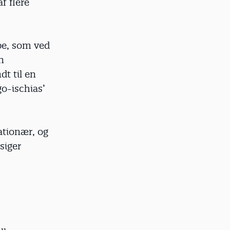
f flere
ppe, som ved
n
t til en
o-ischias’
ationær, og
 siger