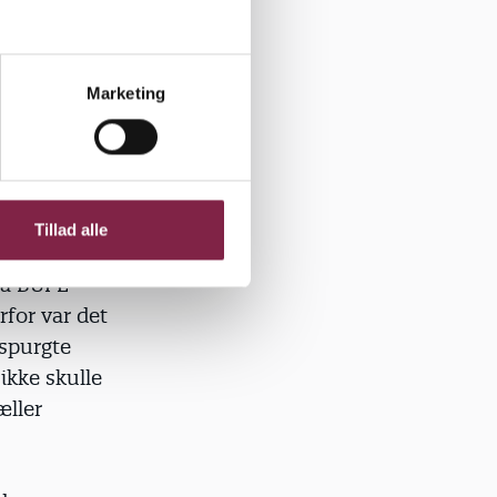
Marketing
ligende
te BUPL. Det
havde
dateret
Tillad alle
ra BUPL
rfor var det
 spurgte
ikke skulle
æller