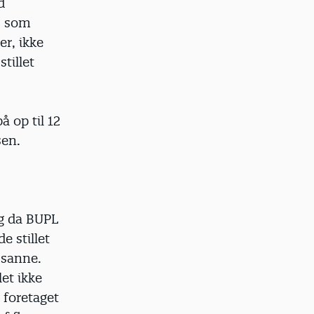
d
t, som
r, ikke
tillet
å op til 12
sen.
og da BUPL
e stillet
usanne.
et ikke
 foretaget