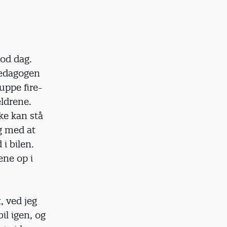
god dag.
pædagogen
uppe fire-
ældrene.
ke kan stå
ng med at
 i bilen.
ene op i
, ved jeg
il igen, og