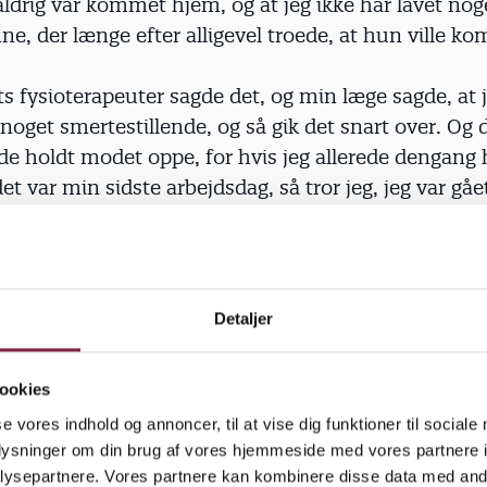
aldrig var kommet hjem, og at jeg ikke har lavet nog
ne, der længe efter alligevel troede, at hun ville ko
 fysioterapeuter sagde det, og min læge sagde, at 
 noget smertestillende, og så gik det snart over. Og 
 de holdt modet oppe, for hvis jeg allerede dengang
det var min sidste arbejdsdag, så tror jeg, jeg var gået
er trods håb om bedring huskede at anmelde skaden
destyrelsen.
ev jo ikke bedre. I de første tre måneder lå jeg bare
Detaljer
et. Jeg sov der også nogle nætter. Jeg havde ondt, b
, og at bøje mig ned for at komme på toilettet var en 
ookies
erden, og min mand måtte hjælpe. Det var forfærdel
se vores indhold og annoncer, til at vise dig funktioner til sociale
 troede jeg, jeg skulle dø,« siger Susanne, der havd
oplysninger om din brug af vores hjemmeside med vores partnere i
i vente.
ysepartnere. Vores partnere kan kombinere disse data med andr