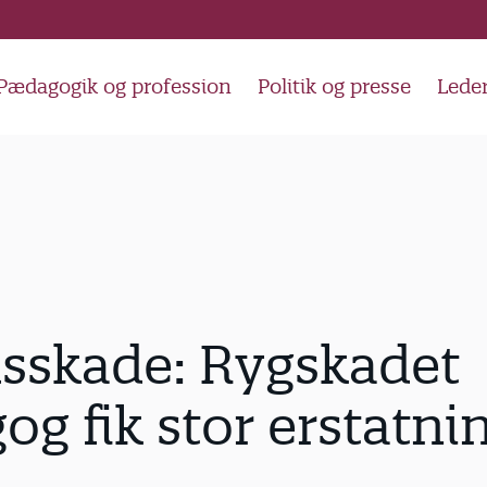
Pædagogik og profession
Politik og presse
Lede
sskade: Rygskadet
g fik stor erstatni