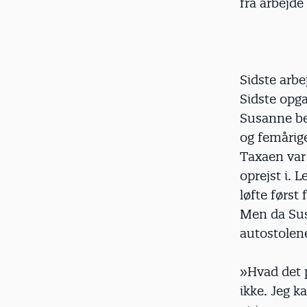
fra arbejde
Sidste arbe
Sidste opg
Susanne be
og femårige
Taxaen var
oprejst i. 
løfte først
Men da Sus
autostolene
»Hvad det p
ikke. Jeg k