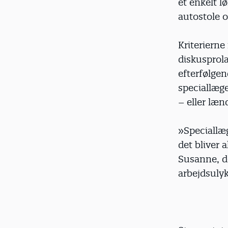
et enkelt l
autostole o
Kriterierne
diskusprol
efterfølgen
speciallæg
– eller læn
»Speciallæg
det bliver a
Susanne, d
arbejdsuly