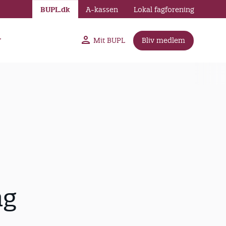
BUPL.dk
A-kassen
Lokal fagforening
r
Mit BUPL
Bliv medlem
ng