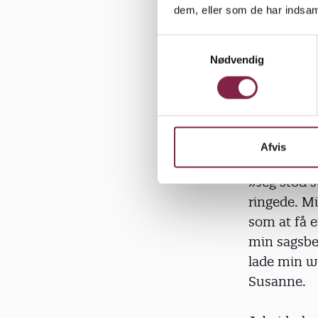
dem, eller som de har indsaml
S
Nødvendig
a
Sagen afvi
m
breve fra A
t
blev hun g
y
posten lige
k
dagen før. 
k
Afvis
e
v
»Jeg stod 
a
ringede. Mi
l
som at få e
g
min sagsbeh
lade min w
Susanne.