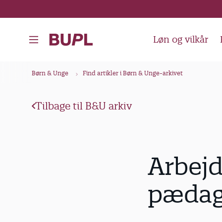
G
å
t
Løn og vilkår
i
l
B
Børn & Unge
Find artikler i Børn & Unge-arkivet
h
r
o
ø
v
Tilbage til B&U arkiv
d
e
k
d
i
r
Arbejd
n
u
d
m
pædago
h
m
o
e
l