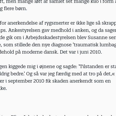
øft, men mange løft af samlet set mange kilo i form a
g flere børn.
 for anerkendelse af rygsmerter er ikke lige så skra
aps. Ankestyrelsen gav medhold i anken, og da sage
de gik om i Arbejdsskadestyrelsen blev Susanne send
e, som stillede den nye diagnose ’traumatisk lumbag
dehold på moderne dansk. Det var i juni 2010.
en kiggede mig i øjnene og sagde: ’Tilstanden er st
ldrig bedre.’ Og så var jeg færdig med at tro på det,«
er i september 2010 fik skaden anerkendt som en
kke.