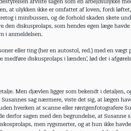
destyrelsen afviste sagen som en arbejdsulykke me
n, at ulykken ikke er omfattet af loven, fordi løfte
retog i minibussen, og de forhold skaden skete unde
e den diskusprolaps, som hendes egen læge havde s
m i anmeldelsen.
rsoner eller ting (her en autostol, red.) med en vægt p
ke medføre diskusprolaps i lænden’, lød det i afgørel
talje. Men djævlen ligger som bekendt i detaljen, 
Susannes sag nærmere, viste det sig, at lægen havd
uden hverken at scanne eller røntgenfotografere S
e derfor sagen med den begrundelse, at Susanne sl
iskosprolaps, men rygsmerter, og at hun ikke havde