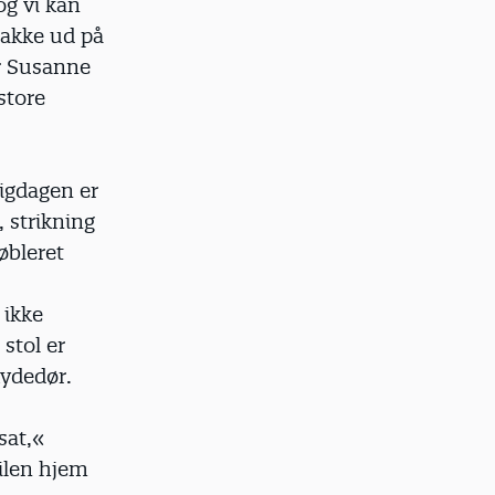
og vi kan
pakke ud på
er Susanne
store
igdagen er
 strikning
øbleret
 ikke
stol er
kydedør.
sat,«
bilen hjem