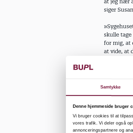
at jeg nær 
siger Susan
»Sygehusets
skulle tage
for mig, at
at vide, at 
Susanne, d
arbejdsska
»For det bl
Samtykke
på stuegulv
trak vejret
Denne hjemmeside bruger c
en anden v
Vi bruger cookies til at tilpas
flere gange
vores trafik. Vi deler også 
elendighed 
annonceringspartnere og anal