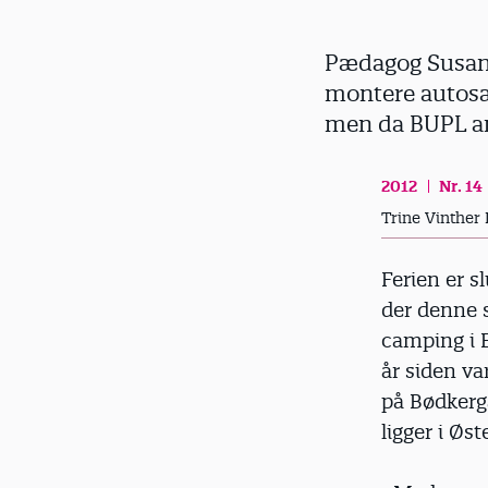
d
Pædagog Susann
montere autosæd
men da BUPL ank
2012
Nr. 14
Trine Vinther
Ferien er s
der denne 
camping i E
år siden v
på Bødkergå
ligger i Øst