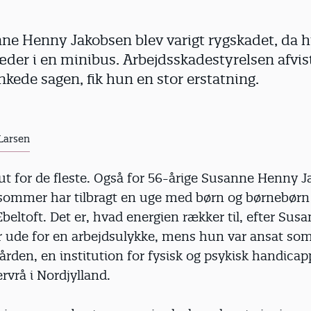
e Henny Jakobsen blev varigt ryg­skadet, da h
er i en minibus. Arbejds­skadestyrelsen afvis
ede sagen, fik hun en stor erstatning.
 Larsen
lut for de fleste. Også for 56-årige Susanne Henny 
sommer har tilbragt en uge med børn og børnebørn
beltoft. Det er, hvad energien rækker til, efter Susa
ar ude for en arbejdsulykke, mens hun var ansat s
rden, en institution for fysisk og psykisk handicap
ervrå i Nordjylland.