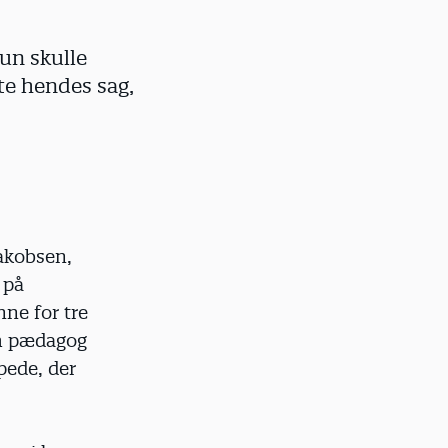
un skulle
te hendes sag,
Jakobsen,
 på
nne for tre
om pædagog
pede, der