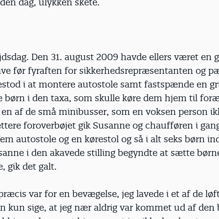
 den dag, ulykken skete.
jdsdag. Den 31. august 2009 havde ellers været en 
ave før fyraften for sikkerhedsrepræsentanten og 
stod i at montere autostole samt fastspænde en gr
 børn i den taxa, som skulle køre dem hjem til for
 en af de små minibusser, som en voksen person ik
Lettere foroverbøjet gik Susanne og chaufføren i ga
 fem autostole og en kørestol og så i alt seks børn ind
anne i den akavede stilling begyndte at sætte børn
, gik det galt.
ræcis var for en bevægelse, jeg lavede i et af de løft
an kun sige, at jeg nær aldrig var kommet ud af den b