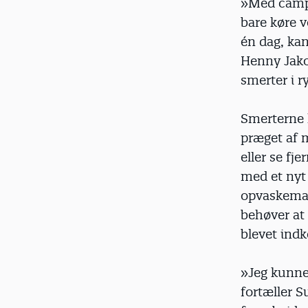
»Med campi
bare køre v
én dag, kan
Henny Jako
smerter i r
Smerterne 
præget af m
eller se f
med et nyt 
opvaskemas
behøver at 
blevet ind
»Jeg kunne
fortæller S