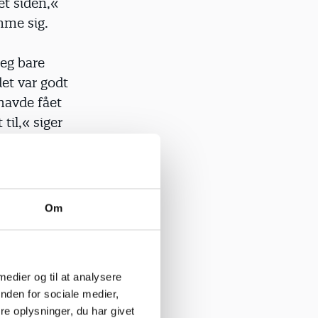
et siden,«
mme sig.
jeg bare
det var godt
 havde fået
 til,« siger
 til
 på maven
Om
are jeg
pinsel af
igt, og
 medier og til at analysere
e mere
nden for sociale medier,
e oplysninger, du har givet