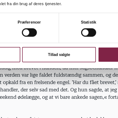
et fra din brug af deres tjenester.
Præferencer
Statistik
ses. Susanne fik mange og efterhånden mere foruro
rbejdsskadestyrelsen, og det fik hende til at kontak
lad for. Fredag den 29. januar 2010 ved middagstid 
 været forbi med et brev fra Arbejdsskadestyrelsen, 
Det var en afvisning af hendes sag.
Tillad valgte
stadig med brevet i hånden, da min sagsbehandler f
n verden var lige faldet fuldstændig sammen, og de
t opkald fra en frelsende engel. ’Har du fået brevet,’
andler, der selv sad med det. Og hun sagde, at jeg 
eekend ødelægge, og at vi bare ankede sagen,« fort