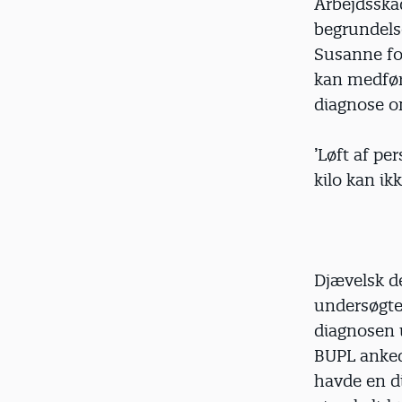
Arbejdsska
begrundelse
Susanne fo
kan medfør
diagnose o
’Løft af pe
kilo kan ik
Djævelsk de
undersøgte 
diagnosen 
BUPL anked
havde en d