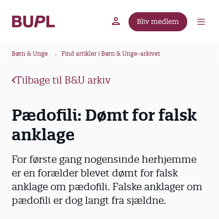
G
å
Bliv medlem
t
BUPL.dk
A-kassen
Lokal fagforening
i
B
l
Børn & Unge
Find artikler i Børn & Unge-arkivet
r
h
ø
o
Tilbage til B&U arkiv
v
d
e
k
Pædofili: Dømt for falsk
d
r
i
anklage
u
n
m
d
m
For første gang nogensinde herhjemme
h
o
e
er en forælder blevet dømt for falsk
l
anklage om pædofili. Falske anklager om
d
pædofili er dog langt fra sjældne.