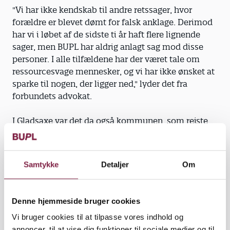
"Vi har ikke kendskab til andre retssager, hvor
forældre er blevet dømt for falsk anklage. Derimod
har vi i løbet af de sidste ti år haft flere lignende
sager, men BUPL har aldrig anlagt sag mod disse
personer. I alle tilfældene har der været tale om
ressourcesvage mennesker, og vi har ikke ønsket at
sparke til nogen, der ligger ned," lyder det fra
forbundets advokat.
I Gladsaxe var det da også kommunen, som rejste
sagen.
Samtykke
Detaljer
Om
Vigtig dom.
Hos Red Barnet anser man dommen for
at være særdeles betydningsfuld.
Denne hjemmeside bruger cookies
Vi bruger cookies til at tilpasse vores indhold og
"Dommen er meget vigtig. For det er en meget
annoncer, til at vise dig funktioner til sociale medier og til