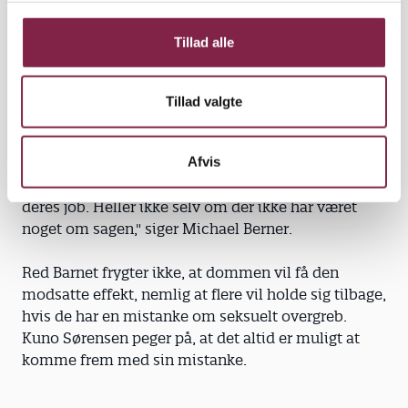
Indenfor de sidste ti år har der været 100 pædofili
g
sager. Men kun i to tilfælde er det endt med en
Tillad alle
domfældelse, viser en opgørelse, BUPL har
foretaget. Men selv om sagen ender med frifindelse,
bliver livet sjældent det samme for dem, der har
Tillad valgte
været ude for en sådan anklage.
Afvis
"Det har meget alvorlige konsekvenser for de
mandlige pædagoger. De vender ofte ikke tilbage til
deres job. Heller ikke selv om der ikke har været
noget om sagen," siger Michael Berner.
Red Barnet frygter ikke, at dommen vil få den
modsatte effekt, nemlig at flere vil holde sig tilbage,
hvis de har en mistanke om seksuelt overgreb.
Kuno Sørensen peger på, at det altid er muligt at
komme frem med sin mistanke.