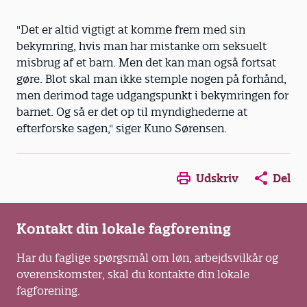
"Det er altid vigtigt at komme frem med sin
bekymring, hvis man har mistanke om seksuelt
misbrug af et barn. Men det kan man også fortsat
gøre. Blot skal man ikke stemple nogen på forhånd,
men derimod tage udgangspunkt i bekymringen for
barnet. Og så er det op til myndighederne at
efterforske sagen," siger Kuno Sørensen.
Opens in a new window
Opens in a new win
Opens in a
Udskriv
Del
Kontakt din lokale fagforening
Har du faglige spørgsmål om løn, arbejdsvilkår og
overenskomster, skal du kontakte din lokale
fagforening.