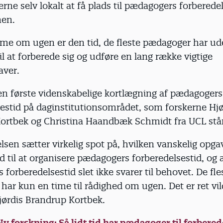
erne selv lokalt at få plads til pædagogers forberedel
nen.
 time om ugen er den tid, de fleste pædagoger har 
l at forberede sig og udføre en lang række vigtige
aver.
den første videnskabelige kortlægning af pædagogers
sestid på daginstitutionsområdet, som forskerne Hjø
ortbek og Christina Haandbæk Schmidt fra UCL står
sen sætter virkelig spot på, hvilken vanskelig opga
ld til at organisere pædagogers forberedelsestid, og 
forberedelsestid slet ikke svarer til behovet. De fle
ar kun en time til rådighed om ugen. Det er ret vi
Hjørdis Brandrup Kortbek.
Ny forskning: Så lidt tid har pædagoger til forbered