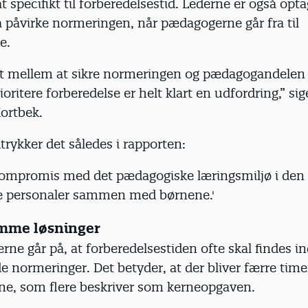
t specifikt til forberedelsestid. Lederne er også opta
 påvirke normeringen, når pædagogerne går fra til
se.
 mellem at sikre normeringen og pædagogandelen
ioritere forberedelse er helt klart en udfordring,” sig
ortbek.
trykker det således i rapporten:
kompromis med det pædagogiske læringsmiljø i den t
re personaler sammen med børnene.'
mme løsninger
ne går på, at forberedelsestiden ofte skal findes i
de normeringer. Det betyder, at der bliver færre ti
e, som flere beskriver som kerneopgaven.