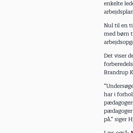
enkelte led
arbejdspla
Nul til en
med børn ti
arbejdsopg
Det viser 
forberedel
Brandrup K
”Undersøgel
har i forho
pædagogers 
pædagoger h
på.” siger 
Læs også: