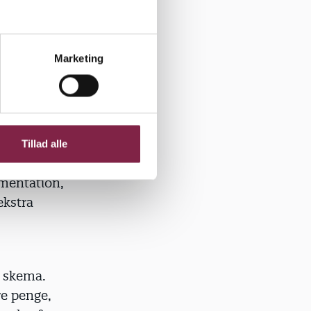
t mellem
empel:
Marketing
rav til
er mm. Så
Tillad alle
kumentation,
ekstra
s skema.
re penge,