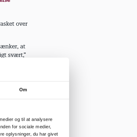
rasket over
 tænker, at
igt svært,”
ud af tiden
ficeret tid
Om
mlig, at
er
 medier og til at analysere
nden for sociale medier,
e oplysninger, du har givet