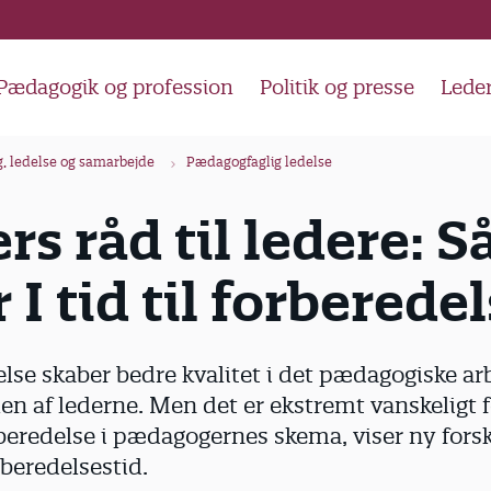
Pædagogik og profession
Politik og presse
Lede
g, ledelse og samarbejde
Pædagogfaglig ledelse
rs råd til ledere: 
 I tid til forberede
delse skaber bedre kvalitet i det pædagogiske ar
len af lederne. Men det er ekstremt vanskeligt f
orberedelse i pædagogernes skema, viser ny fors
beredelsestid.