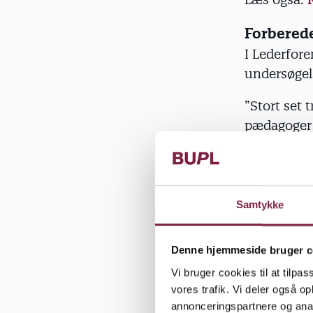
Forberede
I Lederfore
undersøgels
”Stort set t
pædagoger s
siger hun o
”Giver det 
med børnene
Samtykke
med børnen
Svaret er j
Denne hjemmeside bruger c
forberedels
Vi bruger cookies til at tilpas
forskninge
vores trafik. Vi deler også 
annonceringspartnere og anal