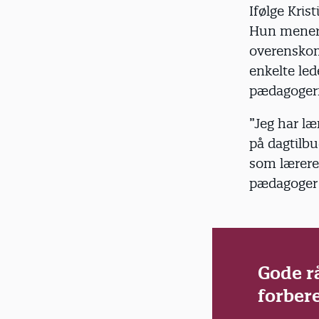
Ifølge Kris
Hun mener a
overenskom
enkelte led
pædagoger
”Jeg har læn
på dagtilbu
som lærere 
pædagoger s
Gode rå
forber