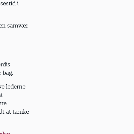
sestid i
uden samvær
rdis
 bag.
ve lederne
at
ste
ldt at tænke
else