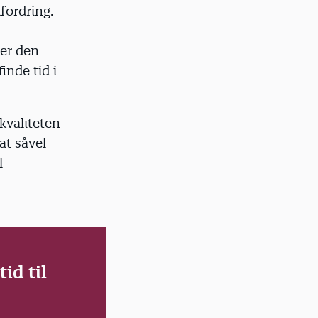
fordring.
 er den
inde tid i
 kvaliteten
at såvel
l
id til