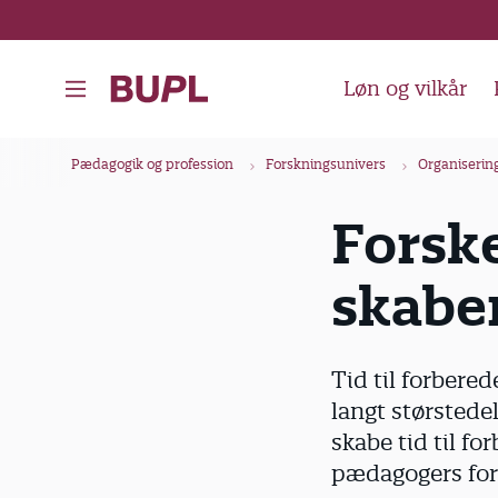
G
å
t
Løn og vilkår
i
l
B
Pædagogik og profession
Forskningsunivers
Organiserin
h
r
o
ø
Forske
v
d
e
skaber
k
d
i
r
n
u
Tid til forbere
d
m
langt størstede
h
m
skabe tid til f
o
e
pædagogers for
l