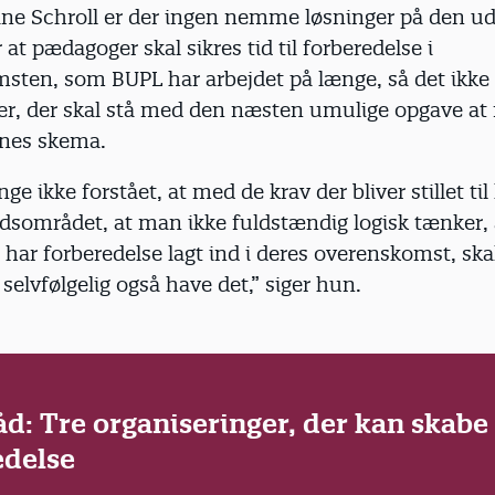
tine Schroll er der ingen nemme løsninger på den ud
t pædagoger skal sikres tid til forberedelse i
sten, som BUPL har arbejdet på længe, så det ikke
er, der skal stå med den næsten umulige opgave at f
nes skema.
ge ikke forstået, at med de krav der bliver stillet til
dsområdet, at man ikke fuldstændig logisk tænker, 
har forberedelse lagt ind i deres overenskomst, ska
elvfølgelig også have det,” siger hun.
d: Tre organiseringer, der kan skabe t
edelse