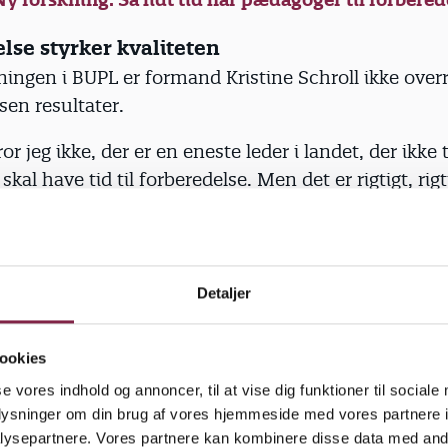
lse styrker kvaliteten
ningen i BUPL er formand Kristine Schroll ikke over
en resultater.
ror jeg ikke, der er en eneste leder i landet, der ikke
kal have tid til forberedelse. Men det er rigtigt, rigt
g understreger det dilemma, man står i som leder:
bedre pædagogisk kvalitet, at jeg tager en pædagog 
, for at de så kan forberede sig til noget mere kvali
Detaljer
e på et andet tidspunkt?”
a, mener langt de fleste ledere. 92 procent mener ne
ookies
e styrker kvaliteten af det pædagogiske arbejde, vis
se vores indhold og annoncer, til at vise dig funktioner til sociale
n.
oplysninger om din brug af vores hjemmeside med vores partnere i
ysepartnere. Vores partnere kan kombinere disse data med andr