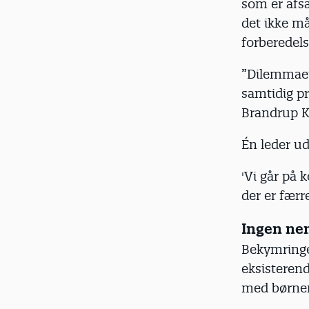
som er afsa
det ikke må
forberedel
”Dilemmaet
samtidig pr
Brandrup K
Én leder ud
'Vi går på 
der er fær
Ingen ne
Bekymringer
eksisteren
med børnen