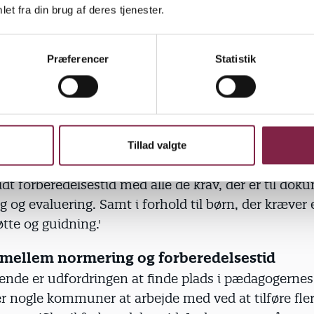
t er en meget stor udfordring
et fra din brug af deres tjenester.
var i undersøgelsen understreger også misforholde
tid til forberedelse. En leder kommenterer for eks
Præferencer
Statistik
eget stor udfordring, at der stilles større og større k
om dokumentation og udfyldelse af diverse skema
rberedelse er en dråbe i havet.'
Tillad valgte
n skriver:
 lidt forberedelsestid med alle de krav, der er til do
 og evaluering. Samt i forhold til børn, der kræver 
tte og guidning.'
mellem normering og forberedelsestid
nde er udfordringen at finde plads i pædagogerne
r nogle kommuner at arbejde med ved at tilføre fle