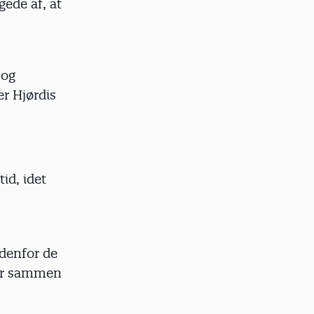
gede af, at
 og
er Hjørdis
id, idet
ndenfor de
mer sammen