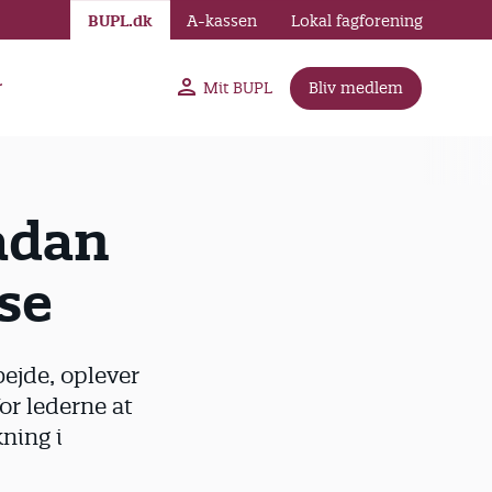
BUPL.dk
A-kassen
Lokal fagforening
r
Mit BUPL
Bliv medlem
Sådan
lse
bejde, oplever
or lederne at
kning i