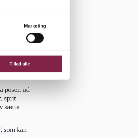
Marketing
n få deres
Tillad alle
fra posen ud
, sprit
lv sætte
’, som kan