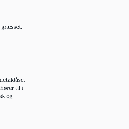
å græsset.
 metaldåse,
ører til i
sæk og