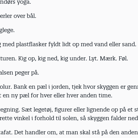
endørs yoga.
erler over bål.
glege.
 med plastflasker fyldt lidt op med vand eller sand.
turen. Kig op, kig ned, kig under. Lyt. Mærk. Føl.
alsen peger på.
solur. Bank en pæl i jorden, tjek hvor skyggen er g
en ny pæl for hver eller hver anden time.
egning. Sæt legetøj, figurer eller lignende op på et 
rette vinkel i forhold til solen, så skyggen falder ned
tafat. Det handler om, at man skal stå på den ande