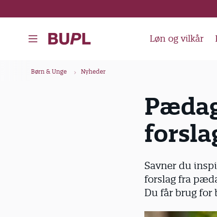
G
å
t
Løn og vilkår
i
l
B
Børn & Unge
Nyheder
h
r
o
ø
Pædag
v
d
e
forsla
k
d
i
r
n
u
Savner du inspi
d
m
forslag fra pæda
h
m
Du får brug for
o
e
l