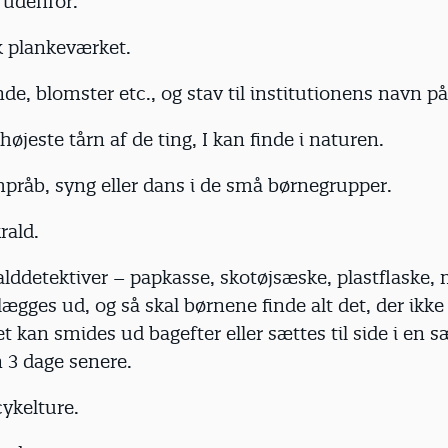
udenfor.
 plankeværket.
nde, blomster etc., og stav til institutionens navn p
 højeste tårn af de ting, I kan finde i naturen.
pråb, syng eller dans i de små børnegrupper.
rald.
alddetektiver – papkasse, skotøjsæske, plastflaske,
lægges ud, og så skal børnene finde alt det, der ikke h
t kan smides ud bagefter eller sættes til side i en 
 3 dage senere.
cykelture.