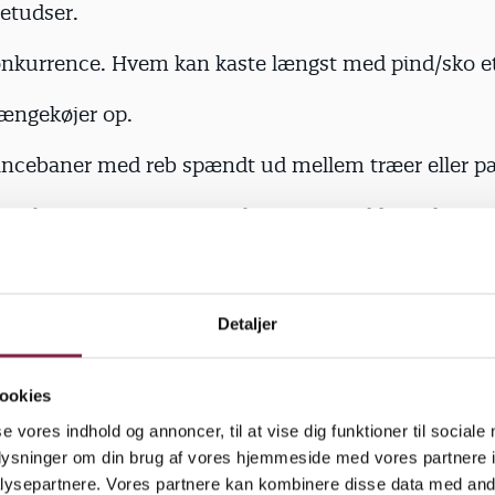
letudser.
onkurrence. Hvem kan kaste længst med pind/sko e
ængekøjer op.
lancebaner med reb spændt ud mellem træer eller p
imple grengynger op. Det kræver en siddepind og 1,
rabin monteret i en slynge om en tyk gren i træet.
er.
Detaljer
mle bildæk, som børnene kan trille med, bygge forh
 som huler på græsplænen osv.
ookies
ns.
se vores indhold og annoncer, til at vise dig funktioner til sociale
oplysninger om din brug af vores hjemmeside med vores partnere i
ærksted.
ysepartnere. Vores partnere kan kombinere disse data med andr