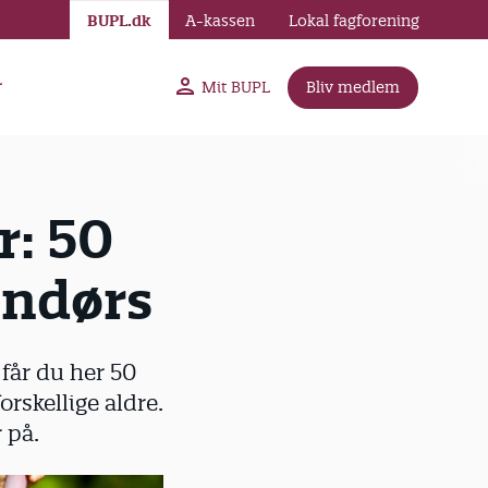
BUPL.dk
A-kassen
Lokal fagforening
r
Mit BUPL
Bliv medlem
: 50
dendørs
får du her 50
orskellige aldre.
 på.