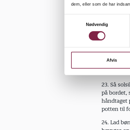
dem, eller som de har indsaml
18. Hinkeru
S
19. Kridtba
Nødvendig
a
m
20. Mal med
t
egen pense
y
k
21. Levende
k
Afvis
e
22. Lav ude
v
a
23. Så sols
l
på bordet, 
g
håndtaget p
potten til f
24. Lad bø