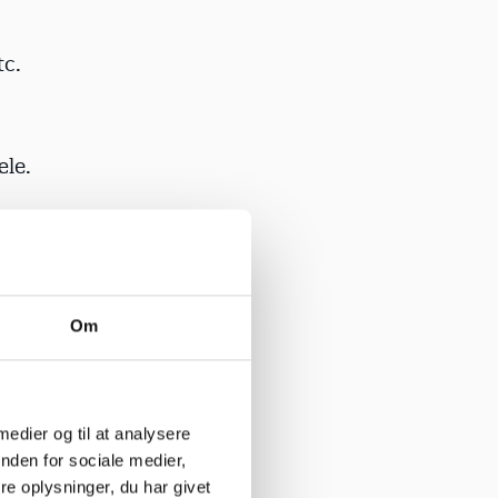
tc.
æle.
5-2 meter
Om
indringer
 medier og til at analysere
nden for sociale medier,
e oplysninger, du har givet