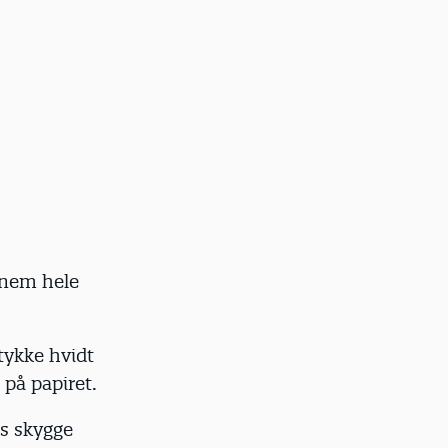
ennem hele
stykke hvidt
 på papiret.
ns skygge