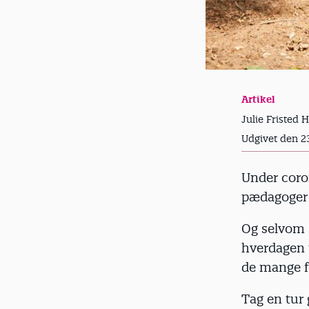
Artikel
Julie Fristed 
Udgivet den 23
Under coro
pædagoger t
Og selvom 
hverdagen i
de mange f
Tag en tur 