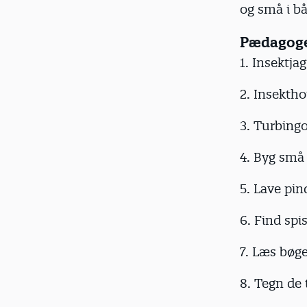
og små i bå
Pædagoger
1. Insektjag
2. Insektho
3. Turbingo
4. Byg små 
5. Lave pin
6. Find spi
7. Læs bøge
8. Tegn de 