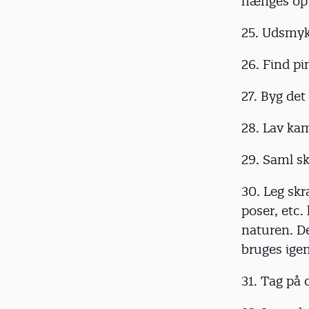
hænges op 
25. Udsmyk
26. Find pi
27. Byg det
28. Lav kam
29. Saml sk
30. Leg skr
poser, etc. 
naturen. De
bruges igen
31. Tag på 