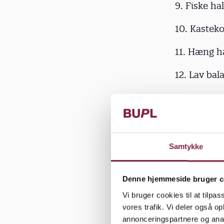
9. Fiske ha
10. Kastek
11. Hæng h
12. Lav ba
13. Hæng s
tov i en ka
14. Byg hul
Samtykke
15. Skaf ga
med, bruge
Denne hjemmeside bruger c
16. Stopda
Vi bruger cookies til at tilpas
vores trafik. Vi deler også 
17. Snittev
annonceringspartnere og anal