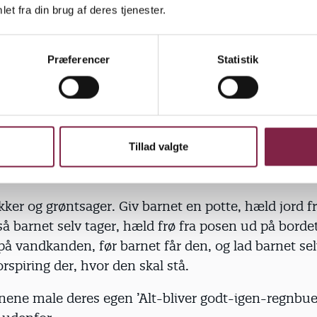
et fra din brug af deres tjenester.
der.
ner.
Præferencer
Statistik
 kridt, hvor kridtet bliver opløst i vand. Børnene ka
l.
 vendespil.
Tillad valgte
værksteder i et stort festtelt.
ikker og grøntsager. Giv barnet en potte, hæld jord 
så barnet selv tager, hæld frø fra posen ud på bordet
å vandkanden, før barnet får den, og lad barnet se
orspiring der, hvor den skal stå.
rnene male deres egen ’Alt-bliver godt-igen-regnbue