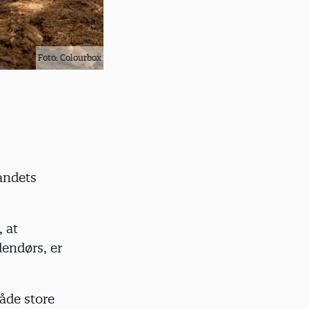
Foto: Colourbox
andets
 at
dendørs, er
både store