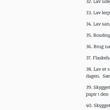
32. Lav ud
33. Lav lerp
34. Lav san
35. Bowling
36. Brug na
37. Flaskeh
38. Lav et 
dagen. Sæt 
39. Skygget
papir i den 
40. Skygge