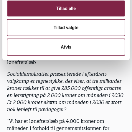
Regeringen vil kræve noget for noget i forbindelse
med fordelingen af de tre milliarder kroner. En del
Tillad alle
af dette ’noget’ vil være mere lokalløn. Hvordan vil
det kunne bruges til at løfte pædagogernes løn?
Tillad valgte
”Lokalløn løser ikke det store, strukturelle problem,
at vi som faggruppe får for lidt i løn. Det er ikke en
Afvis
blomst, der gror i vores have, og det er slet ikke
løsningen på de problemer, vi har med et stort
lønefterslæb.”
Socialdemokratiet præsenterede i efterårets
valgkamp et regnestykke, der viser, at tre milliarder
kroner rækker til at give 285.000 offentligt ansatte
en lønstigning på 2.000 kroner om måneden i 2030.
Er 2.000 kroner ekstra om måneden i 2030 et stort
nok lønløft til pædagoger?
”Vi har et lønefterslæb på 4.000 kroner om
måneden i forhold til gennemsnitslønnen for