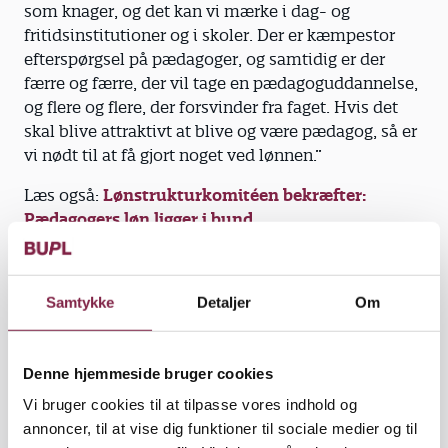
som knager, og det kan vi mærke i dag- og
fritidsinstitutioner og i skoler. Der er kæmpestor
efterspørgsel på pædagoger, og samtidig er der
færre og færre, der vil tage en pædagoguddannelse,
og flere og flere, der forsvinder fra faget. Hvis det
skal blive attraktivt at blive og være pædagog, så er
vi nødt til at få gjort noget ved lønnen.”
Læs også:
Lønstrukturkomitéen bekræfter:
Pædagogers løn ligger i bund
Regeringen har for længst lovet
trepartsforhandlinger og endda sat tre milliarder
Samtykke
Detaljer
Om
kroner af til at løfte lønnen for visse faggrupper.
Kommer rapporten til at spille en rolle i de
forhandlinger?
Denne hjemmeside bruger cookies
”Det gør den, for den dokumenterer det, vi hele
Vi bruger cookies til at tilpasse vores indhold og
tiden har sagt, at pædagoger ligger allernederst i
annoncer, til at vise dig funktioner til sociale medier og til
lønhierarkiet, og at vi netop ikke får den løn, vores