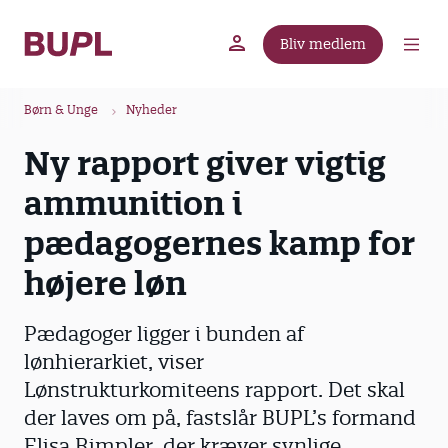
G
å
Bliv medlem
t
BUPL.dk
A-kassen
Lokal fagforening
i
B
l
Børn & Unge
Nyheder
r
h
Ny rapport giver vigtig
ø
o
v
d
ammunition i
e
k
d
pædagogernes kamp for
r
i
u
højere løn
n
m
d
m
h
Pædagoger ligger i bunden af
o
e
lønhierarkiet, viser
l
Lønstrukturkomiteens rapport. Det skal
d
der laves om på, fastslår BUPL’s formand
Elisa Rimpler, der kræver synlige