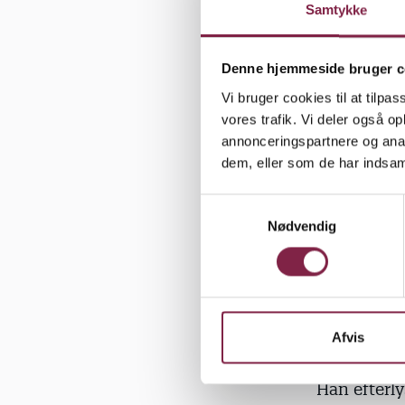
Han savner 
Samtykke
forberedels
Denne hjemmeside bruger c
”Grundlægge
Vi bruger cookies til at tilpas
at pædagoge
vores trafik. Vi deler også 
hinanden. 
annonceringspartnere og anal
personaleg
dem, eller som de har indsaml
vi heller i
team med s
S
Nødvendig
a
mange konfl
m
Børnene be
t
y
Dan Gravgaa
k
skabe en go
k
Afvis
hverken pl
e
v
Han efterl
a