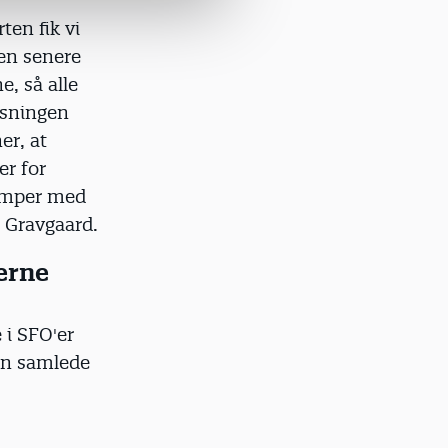
ten fik vi
Men senere
e, så alle
asningen
er, at
er for
kæmper med
n Gravgaard.
erne
 i SFO'er
den samlede