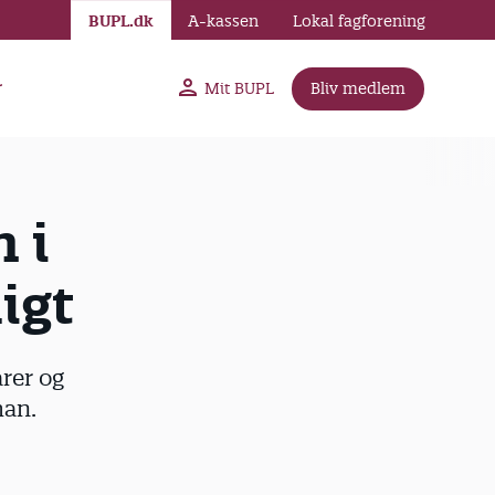
BUPL.dk
A-kassen
Lokal fagforening
r
Mit BUPL
Bliv medlem
 i
igt
rer og
han.