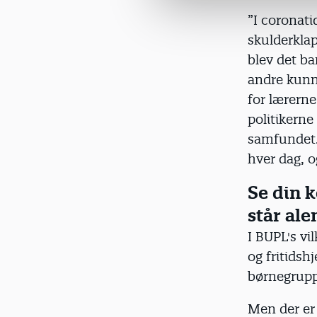
l
”I coronatid
g
skulderklap 
blev det ba
andre kunn
for lærerne.
politikerne
samfundet. 
hver dag, o
Se din 
står ale
I BUPL's vi
og fritidsh
børnegruppe
Men der er