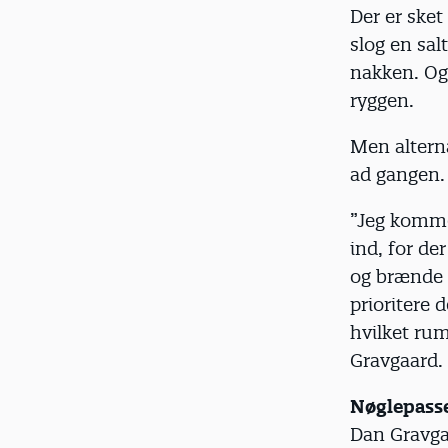
Der er sket
slog en sal
nakken. Og 
ryggen.
Men alterna
ad gangen.
”Jeg komme
ind, for de
og brænde k
prioritere 
hvilket rum
Gravgaard.
Nøglepasser
Dan Gravgaa