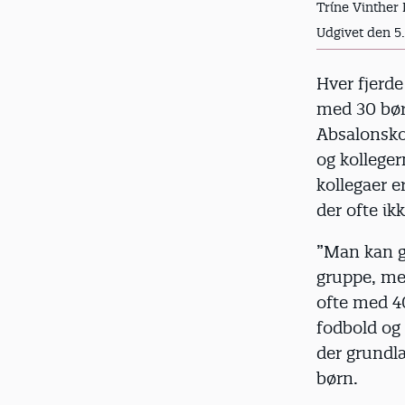
Tríne Vinther 
d
Udgivet den 5
Hver fjerde
med 30 børn
Absalonsko
og kolleger
kollegaer e
der ofte ik
”Man kan go
gruppe, me
ofte med 40
fodbold og 
der grundl
børn.