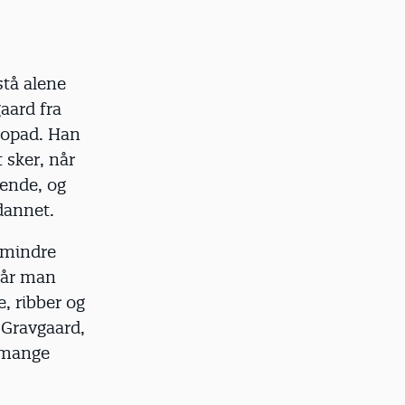
stå alene
aard fra
 opad. Han
 sker, når
rende, og
dannet.
n mindre
tår man
, ribber og
n Gravgaard,
å mange