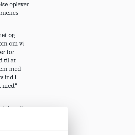
lse oplever
børnenes
net og
 som om vi
er for
 til at
 dem med
v ind i
t med,”
t der ofte
klet, og at