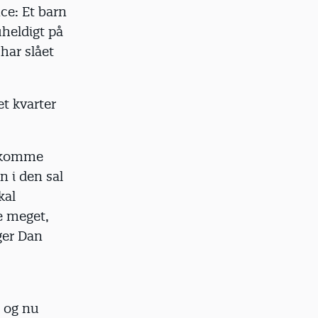
ce: Et barn
uheldigt på
har slået
et kvarter
å komme
n i den sal
kal
ge meget,
iger Dan
b og nu