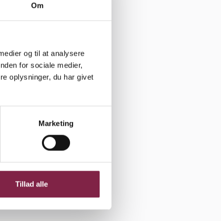
og
Om
r også i,
 medier og til at analysere
vikle
nden for sociale medier,
e oplysninger, du har givet
dagen, kan
ghed og sit
undgå
Marketing
gt på at
e, at
Tillad alle