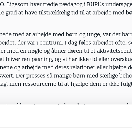
FO. Ligesom hver tredje pædagog i BUPL’s undersøge
e grad at have tilstrækkelig tid til at arbejde med 
rtede med at arbejde med børn og unge, var det bar
bejdet, der var i centrum. I dag føles arbejdet ofte,
 med en nøgle og åbner døren til et aktivitetscent
t bliver ren pasning, og vi har ikke tid eller overskud
rnene og arbejde med deres relationer eller hjælpe
 svært. Der presses så mange børn med særlige beho
dag, men ressourcerne til at hjælpe dem er ikke fulg
avgaard hænger presset i hverdagen sammen med, a
t personale, eller personalet ikke bliver fagligt udvi
 tid til hel basal koordinering.