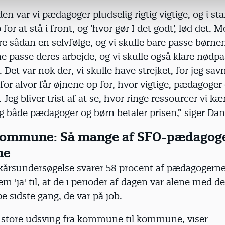
en var vi pædagoger pludselig rigtig vigtige, og i star
for at stå i front, og ’hvor gør I det godt’, lød det. 
re sådan en selvfølge, og vi skulle bare passe børnen
e passe deres arbejde, og vi skulle også klare nødp
 Det var nok der, vi skulle have strejket, for jeg savn
 for alvor får øjnene op for, hvor vigtige, pædagoger 
Jeg bliver trist af at se, hvor ringe ressourcer vi 
g både pædagoger og børn betaler prisen,” siger Da
kommune: Så mange af SFO-pædagog
ne
lkårsundersøgelse svarer 58 procent af pædagogerne
jem 'ja' til, at de i perioder af dagen var alene med 
 sidste gang, de var på job.
 store udsving fra kommune til kommune, viser