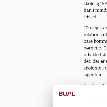
skole og S
han i mindr
trivsel.
”Da jeg sta
relationsar
bare kommer
børnene. De
udvikle bø
det, der er
skolerne i 
siger han.
For Dan Gr
er uuddanne
der mangler