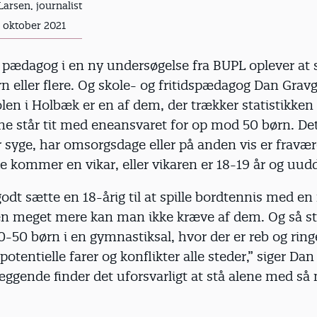
Larsen, journalist
. oktober 2021
 pædagog i en ny undersøgelse fra BUPL oplever at 
 eller flere. Og skole- og fritidspædagog Dan Gravg
len i Holbæk er en af dem, der trækker statistikken
ne står tit med eneansvaret for op mod 50 børn. Det
r syge, har omsorgsdage eller på anden vis er fravæ
ke kommer en vikar, eller vikaren er 18-19 år og uud
dt sætte en 18-årig til at spille bordtennis med e
n meget mere kan man ikke kræve af dem. Og så s
-50 børn i en gymnastiksal, hvor der er reb og ringe
potentielle farer og konflikter alle steder,” siger Da
æggende finder det uforsvarligt at stå alene med s