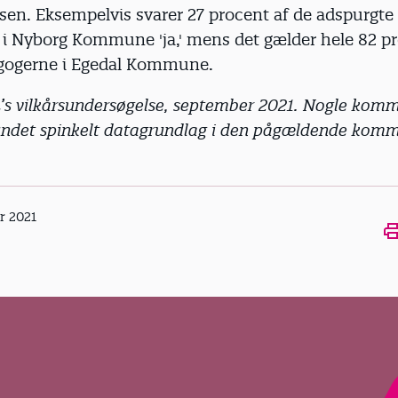
sen. Eksempelvis svarer 27 procent af de adspurgte
i Nyborg Kommune 'ja,' mens det gælder hele 82 pr
ogerne i Egedal Kommune.
L’s vilkårsundersøgelse, september 2021. Nogle kom
undet spinkelt datagrundlag i den pågældende kom
r 2021
Ope