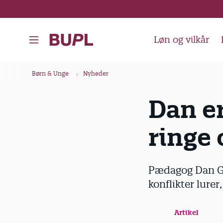
G
å
t
Løn og vilkår
i
l
B
Børn & Unge
Nyheder
h
r
o
ø
Dan er
v
d
e
ringe 
k
d
i
r
n
u
Pædagog Dan Gr
d
m
konflikter lurer
h
m
o
e
Artikel
l