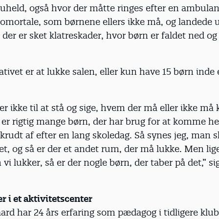
 uheld, også hvor der måtte ringes efter en ambulan
tomortale, som børnene ellers ikke må, og landede 
der er sket klatreskader, hvor børn er faldet ned og 
tivet er at lukke salen, eller kun have 15 børn inde 
r ikke til at stå og sige, hvem der må eller ikke m
r er rigtig mange børn, der har brug for at komme he
rudt af efter en lang skoledag. Så synes jeg, man s
det, og så er der et andet rum, der må lukke. Men li
 vi lukker, så er der nogle børn, der taber på det,” s
 i et aktivitetscenter
rd har 24 års erfaring som pædagog i tidligere klu