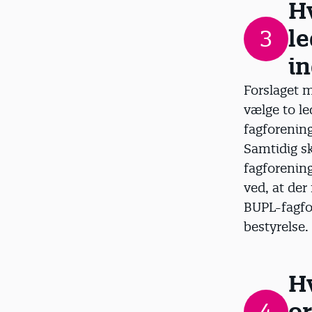
Hv
3
le
in
Forslaget 
vælge to le
fagforening
Samtidig sk
fagforening
ved, at der
BUPL-fagfor
bestyrelse.
Hv
4
or