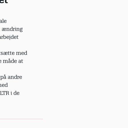
ale
n ændring
rarbejdet
rtsætte med
te måde at
 på andre
 med
LTR i de