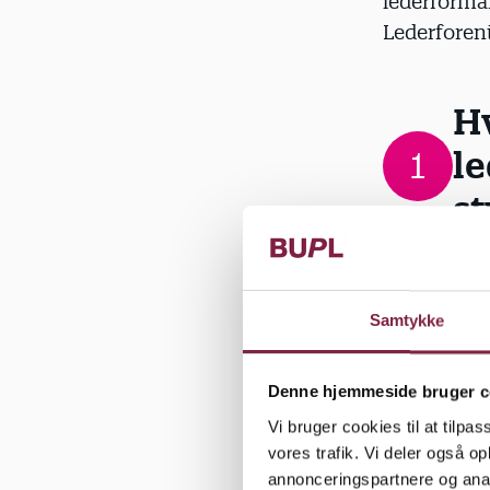
lederforman
Lederforen
Hv
1
le
st
Ledertillid
ledernes i
eksempel i 
Samtykke
arbejdsmilj
ledelse.
Denne hjemmeside bruger c
For at unde
Vi bruger cookies til at tilpas
andet beslu
vores trafik. Vi deler også 
skal styrke
annonceringspartnere og anal