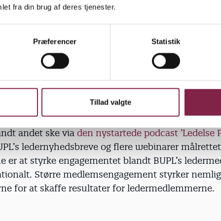
et fra din brug af deres tjenester.
orfor skal synligheden af B
Præferencer
Statistik
derarbejde styrkes?
-eftersynet viser, at BUPL og Lederforeningens arb
e af det – ikke er synligt nok for lederne. Derfor vil
Tillad valgte
ingen udarbejde en samlet kommunikationsstrategi
igheden.
andt andet ske via
den nystartede podcast ’Ledelse P
PL’s ledernyhedsbreve og flere webinarer målrettet
ne er at styrke engagementet blandt BUPL’s leder
nationalt. Større medlemsengagement styrker nemlig
ne for at skaffe resultater for ledermedlemmerne.