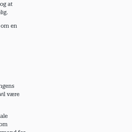
 og at
lig.
g om en
ingens
vil være
kale
som