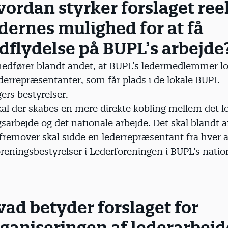
ordan styrker forslaget ree
dernes mulighed for at få
dflydelse på BUPL’s arbejde
medfører blandt andet, at BUPL’s ledermedlemmer lo
derrepræsentanter, som får plads i de lokale BUPL-
ers bestyrelser.
al der skabes en mere direkte kobling mellem det l
sarbejde og det nationale arbejde. Det skal blandt 
 fremover skal sidde en lederrepræsentant fra hver a
eningsbestyrelser i Lederforeningen i BUPL’s natio
ad betyder forslaget for
ganiseringen af lederarbejd