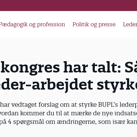
Pædagogik og profession
Politik og presse
Lede
kongres har talt: 
eder-arbejdet styr
har vedtaget forslag om at styrke BUPL’s lederp
vordan kommer du til at mærke de nye indsats
r på 4 spørgsmål om ændringerne, som især kan