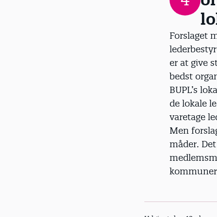
lo
Forslaget m
lederbestyr
er at give s
bedst organ
BUPL’s loka
de lokale l
varetage le
Men forslag
måder. Det
medlemsmød
kommuner, 