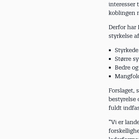
interesser 
koblingen m
Derfor har
styrkelse a
Styrkede
Større s
Bedre og
Mangfold
Forslaget,
bestyrelse 
fuldt indfas
”Vi er land
forskelligh