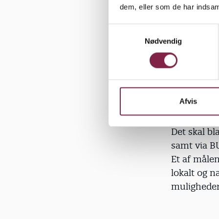
LTR’erne.
dem, eller som de har indsaml
S
Hv
Nødvendig
a
2
m
le
t
360 graders
y
k
resultatern
k
Afvis
Lederforen
e
styrke synl
v
Det skal bl
a
samt via BU
l
Et af måle
g
lokalt og 
muligheder