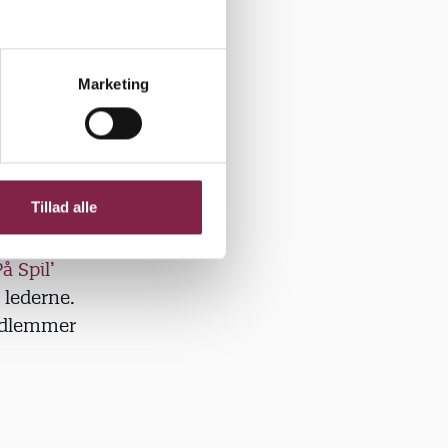
UPL’s
Marketing
ejde – og
 BUPL og
Tillad alle
, som skal
å Spil’
 lederne.
medlemmer