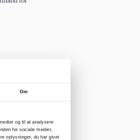
formand for
en af
for
k
Om
faglig
es blandt
 medier og til at analysere
dannelsen
nden for sociale medier,
ing for
e oplysninger, du har givet