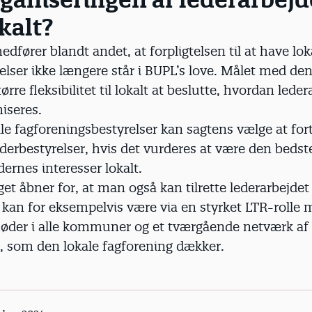
kalt?
edfører blandt andet, at forpligtelsen til at have lok
elser ikke længere står i BUPL’s love. Målet med de
tørre fleksibilitet til lokalt at beslutte, hvordan lede
iseres.
le fagforeningsbestyrelser kan sagtens vælge at fo
ederbestyrelser, hvis det vurderes at være den beds
dernes interesser lokalt.
et åbner for, at man også kan tilrette lederarbejdet
 kan for eksempelvis være via en styrket LTR-rolle
er i alle kommuner og et tværgående netværk af 
som den lokale fagforening dækker.