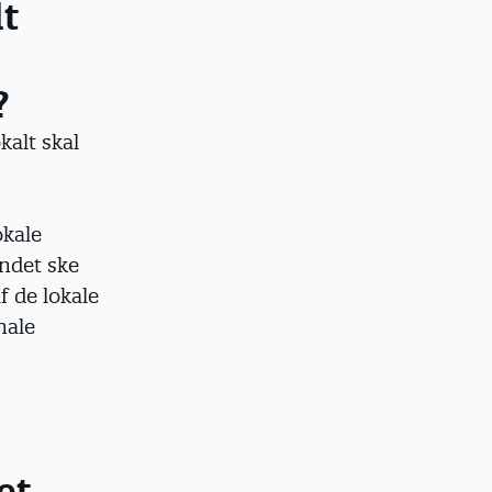
lt
?
kalt skal
okale
andet ske
f de lokale
nale
et