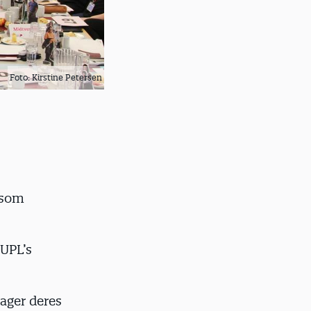
Foto: Kirstine Petersen
 som
BUPL’s
tager deres