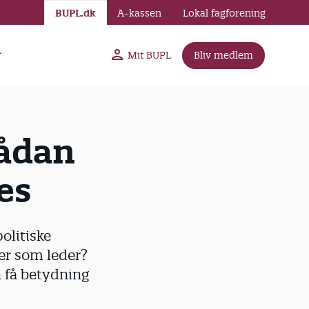
BUPL.dk
A-kassen
Lokal fagforening
r
Mit BUPL
Bliv medlem
Sådan
kes
olitiske
er som leder?
 få betydning