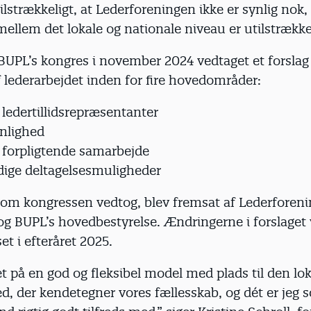
tilstrækkeligt, at Lederforeningen ikke er synlig nok,
ellem det lokale og nationale niveau er utilstrække
 BUPL’s kongres i november 2024 vedtaget et forsla
f lederarbejdet inden for fire hovedområder:
 ledertillidsrepræsentanter
ynlighed
 forpligtende samarbejde
ige deltagelsesmuligheder
 som kongressen vedtog, blev fremsat af Lederforen
og BUPL’s hovedbestyrelse. Ændringerne i forslaget 
et i efteråret 2025.
et på en god og fleksibel model med plads til den lo
ed, der kendetegner vores fællesskab, og dét er jeg 