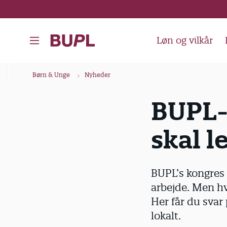
G
å
t
Løn og vilkår
i
l
B
Børn & Unge
Nyheder
h
r
o
ø
BUPL-
v
d
e
skal l
k
d
i
r
n
u
BUPL’s kongres 
d
m
arbejde. Men h
h
m
Her får du sva
o
e
lokalt.
l