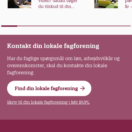
viden? Sådan søger
pæd
Elisa Rimpler, formand, BUPL
du tilskud til din
år 
videreuddannelse
fra
Kim Graugaard, viceadm. direktør,
Dansk Industri
Lars Løkke Rasmussen,
udenrigsminister, Moderaterne
Kontakt din lokale fagforening
Har du faglige spørgsmål om løn, arbejdsvilkår og
Carl-Johan Dalgaard, overvismand, Det
overenskomster, skal du kontakte din lokale
Økonomiske Råd
fagforening.
Peter Hummelgaard, justitsminister,
Socialdemokratiet
Find din lokale fagforening
Det er et panel bestående af 16 personer med
Skriv til din lokale fagforening i Mit BUPL
stor indsigt i persongalleriet i den danske
model, som står bag bedømmelserne af i alt
413 aktører, skriver A4 Medier.