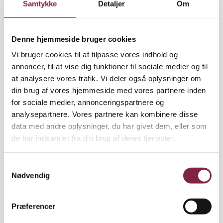
Samtykke
Detaljer
Om
helt til tops. Dansk Metals formand Claus Jensen og
Dansk Industris administrerende direktør Lars
Sandahl er nummer 1 og to på magtlisten, hvor
Denne hjemmeside bruger cookies
statsminister Mette Frederiksen (S) må se sig
Vi bruger cookies til at tilpasse vores indhold og
henvist til tredjepladsen.
annoncer, til at vise dig funktioner til sociale medier og til
at analysere vores trafik. Vi deler også oplysninger om
Mona Striib, formand for FOA og for
din brug af vores hjemmeside med vores partnere inden
Forhandlingsfællesskabet, der forhandler løn og
for sociale medier, annonceringspartnere og
ansættelsesvilkår for ansatte i kommuner og
analysepartnere. Vores partnere kan kombinere disse
regioner, herunder pædagoger, havner på en 4.
data med andre oplysninger, du har givet dem, eller som
plads, mens hendes modpart, kommunernes
de har indsamlet fra din brug af deres tjenester.
chefforhandler Michael Ziegler, havner på en 11.
plads.
S
'BUPL's formand har skabt resultater'
Nødvendig
a
BUPL-formand Elisa Rimpler er den sjette mest
m
indflydelsesrige person på listen, der rangerer de
t
Præferencer
100 mest magtfulde personer inden for den danske
y
model. Hun scorer især højt på parametrene