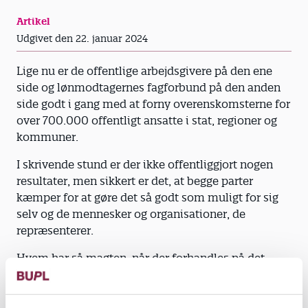
Artikel
Udgivet den 22. januar 2024
Lige nu er de offentlige arbejdsgivere på den ene
side og lønmodtagernes fagforbund på den anden
side godt i gang med at forny overenskomsterne for
over 700.000 offentligt ansatte i stat, regioner og
kommuner.
I skrivende stund er der ikke offentliggjort nogen
resultater, men sikkert er det, at begge parter
kæmper for at gøre det så godt som muligt for sig
selv og de mennesker og organisationer, de
repræsenterer.
Hvem har så magten, når der forhandles på det
danske arbejdsmarked? Det har A4 medier kortlagt i
en ny magtmåling, og fagforbundet Dansk Metal og
arbejdsgiverorganisationen Dansk Industri ryger