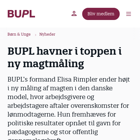
G
å
Bliv medlem
t
BUPL.dk
A-kassen
Lokal fagforening
i
B
l
Børn & Unge
Nyheder
r
h
BUPL havner i toppen i
ø
o
v
d
ny magtmåling
e
k
d
r
BUPL’s formand Elisa Rimpler ender højt
i
u
n
i ny måling af magten i den danske
m
d
model, hvor arbejdsgivere og
m
h
arbejdstagere aftaler overenskomster for
o
e
lønmodtagerne. Hun fremhæves for
l
politiske resultater opnået til gavn for
d
pædagogerne og stor offentlig