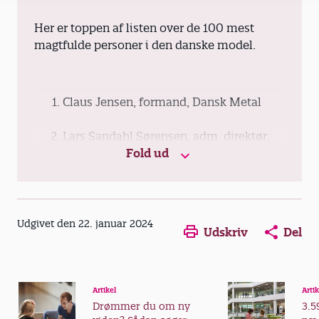
Her er toppen af listen over de 100 mest
magtfulde personer i den danske model.
Claus Jensen, formand, Dansk Metal
Lars Sandahl Sørensen, adm. direktør,
Dansk Industri
Fold ud
Mette Frederiksen, statsminister,
Socialdemokratiet
Udgivet den 22. januar 2024
Udskriv
Del
Mona Striib, formand, FOA
Nicolai Wammen, finansminister,
Socialdemokratiet
Artikel
Artik
Drømmer du om ny
3.5