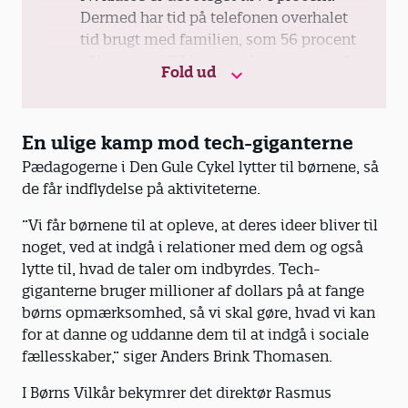
Dermed har tid på telefonen overhalet
tid brugt med familien, som 56 procent
af børnene i 7. klasse vælger som en af
Fold ud
deres yndlingsaktiviteter.
48 procent af alle børn i 4. og 7. klasse
En ulige kamp mod tech-giganterne
har haft debut på sociale medier, før de
Pædagogerne i Den Gule Cykel lytter til børnene, så
er fyldt 10 år.
de får indflydelse på aktiviteterne.
Stort set alle børn (94 procent) har en
”Vi får børnene til at opleve, at deres ideer bliver til
profil på minimum ét socialt medie
noget, ved at indgå i relationer med dem og også
udover YouTube, før de fylder 13 år.
lytte til, hvad de taler om indbyrdes. Tech-
giganterne bruger millioner af dollars på at fange
Børn kommer tidligere og tidligere på
børns opmærksomhed, så vi skal gøre, hvad vi kan
sociale medier: 56 procent af de børn,
for at danne og uddanne dem til at indgå i sociale
som går i 4. klasse, havde deres debut
fællesskaber,” siger Anders Brink Thomasen.
på sociale medier, før de var fyldt 10 år.
Det samme gælder for 39 procent af
I Børns Vilkår bekymrer det direktør Rasmus