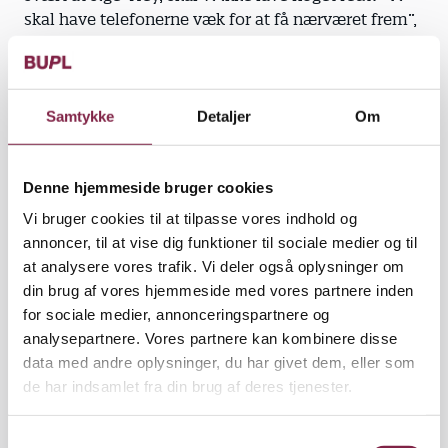
skal have telefonerne væk for at få nærværet frem”,
siger pædagog Anders Brink Thomasen.
Den Gule Cykel begyndte med at fjerne
computerne, fortæller pædagog Kasper Andersen.
Samtykke
Detaljer
Om
”Jeg kom for at spille LAN, da jeg gik i klub. Det
kunne vi ikke andre steder dengang, men nu kan
Denne hjemmeside bruger cookies
børnene game derhjemme. Derfor skal vi tilbyde
noget andet. Udfordringen er, at børn vil
Vi bruger cookies til at tilpasse vores indhold og
underholdes, så hvis en video ikke er sjov, swiper
annoncer, til at vise dig funktioner til sociale medier og til
de til den næste. Det kan vi mærke. Hvis de ikke
at analysere vores trafik. Vi deler også oplysninger om
synes, en aktivitet er sjov, vil de hjem. De lærer ikke
din brug af vores hjemmeside med vores partnere inden
at blive vedholdende, men det arbejder vi aktivt
for sociale medier, annonceringspartnere og
med at ændre på,” siger Kasper Andersen.
analysepartnere. Vores partnere kan kombinere disse
data med andre oplysninger, du har givet dem, eller som
Læs også Børn&Unges tema:
Børn flygter fra
de har indsamlet fra din brug af deres tjenester.
mobilforbud
Mobilens dopamin-loop overskygger
S