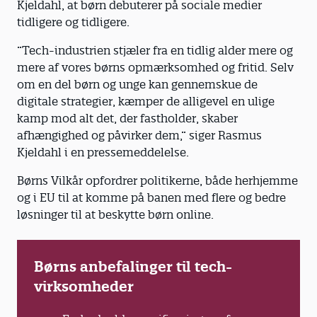
børnene i 7. klasse.
Kjeldahl, at børn debuterer på sociale medier
tidligere og tidligere.
Børns liv med sociale medier
Kilde:
”Tech-industrien stjæler fra en tidlig alder mere og
mere af vores børns opmærksomhed og fritid. Selv
Om undersøgelsen
om en del børn og unge kan gennemskue de
Rapporten fra Børns Vilkår er baseret på en
digitale strategier, kæmper de alligevel en ulige
spørgeskemaundersøgelse med svar fra 2.153
kamp mod alt det, der fastholder, skaber
børn i 4. og 7. klasse. Skoleklasserne i
afhængighed og påvirker dem,” siger Rasmus
undersøgelsen er en del af Børns Vilkårs
Kjeldahl i en pressemeddelelse.
Børnepanel, og de er valgt ud, så de sikrer
repræsentativitet på centrale parametre som
Børns Vilkår opfordrer politikerne, både herhjemme
folkeskole/privatskole og
og i EU til at komme på banen med flere og bedre
elevsammensætning. Derudover har 68 børn
løsninger til at beskytte børn online.
deltaget i interview.
Børns anbefalinger til tech-
virksomheder