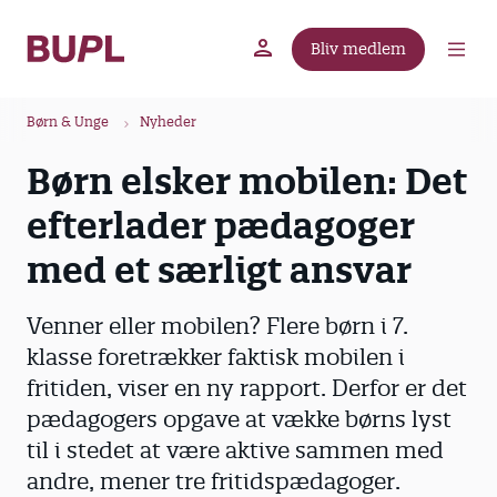
G
å
Bliv medlem
t
BUPL.dk
A-kassen
Lokal fagforening
i
B
l
Børn & Unge
Nyheder
r
h
Børn elsker mobilen: Det
ø
o
v
d
efterlader pædagoger
e
k
d
med et særligt ansvar
r
i
u
n
Venner eller mobilen? Flere børn i 7.
m
d
klasse foretrækker faktisk mobilen i
m
h
fritiden, viser en ny rapport. Derfor er det
o
e
l
pædagogers opgave at vække børns lyst
d
til i stedet at være aktive sammen med
andre, mener tre fritidspædagoger.