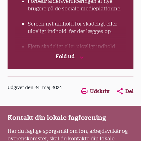
Forbedr aldersverificeringen af nye
brugere på de sociale medieplatforme.
Screen nyt indhold for skadeligt eller
ulovligt indhold, før det lægges op.
Fjern skadeligt eller ulovligt indhold
hurtigt, når det spottes på platformene.
Fold ud
Sæt aldersbegrænsning på indhold, så
børn, ikke kan se det.
Opens in a new window
Opens in a new win
Opens in a
Udgivet den 24. maj 2024
Udskriv
Del
Moderer kommentarspor og gør det
sværere at skrive hadsk tale.
Kilde: Børns liv med sociale medier
Kontakt din lokale fagforening
Har du faglige spørgsmål om løn, arbejdsvilkår og
overenskomster, skal du kontakte din lokale