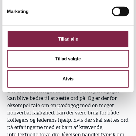
Før spurgte man sin nære familie til råds, mens
v
Marketing
man nu tyr til alle dem på diverse medier, der
a
mener ufattelig meget om alt fra familieliv til
l
selvudvikling. Det er hårdt at blive spejlet af andre
g
hele tiden.”
Tillad alle
Er der stadig behov for at få sat
flere ord på pædagogers tavse
6
Tillad valgte
viden?
”Pædagoger bør skærpe deres faglige argumenter,
Afvis
så de bedre matcher den aktuelle forældregruppe.
Der er fortsat meget tavs viden, som pædagoger
kan blive bedre til at sætte ord på. Og er der for
eksempel tale om en pædagog med en meget
nonverbal faglighed, kan der være brug for både
kollegers og lederens hjælp, hvis der skal sættes ord
på erfaringerne med et barn af krævende,
intellektuelle forældre. Øvelsen handler typisk om