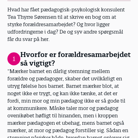
Hvad har fået pædagogisk-psykologisk konsulent
Tea Thyrre Sørensen til at skrive en bog om at
styrke forældresamarbejdet? Og hvor ligger
udfordringerne i dag? De og syv andre spørgsmål
får du svar på her.
Hvorfor er forældresamarbejdet
1
så vigtigt?
”Mærker barnet en dårlig stemning mellem
forældre og pædagoger, skaber det uvilkårligt en
utryg følelse hos barnet. Barnet mærker blot, at
noget ikke er trygt, og kan ikke tænke, at det er
fordi, min mor og min pædagog ikke er så gode til
at kommunikere. Måske taler mor og pædagog
ovenikøbet høfligt til hinanden, men i kroppen
mærker pædagogen et ubehag, mens barnet også
mærker, at mor og pædagog forstiller sig. Sådan en
stemning påvirker både, hvordan barnet oplever sig