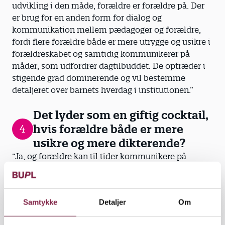
udvikling i den måde, forældre er forældre på. Der
er brug for en anden form for dialog og
kommunikation mellem pædagoger og forældre,
fordi flere forældre både er mere utrygge og usikre i
forældreskabet og samtidig kommunikerer på
måder, som udfordrer dagtilbuddet. De optræder i
stigende grad dominerende og vil bestemme
detaljeret over barnets hverdag i institutionen.”
Det lyder som en giftig cocktail,
hvis forældre både er mere
4
usikre og mere dikterende?
”Ja, og forældre kan til tider kommunikere på
måder, som pædagoger kan opleve personligt
grænseoverskridende. Pædagoger og ledere kan
opleve at blive talt ned til af forældre, der har læst
Samtykke
Detaljer
Om
mange bøger for at føle sig trygge i deres
forældreskab, og som forsøger at trumfe