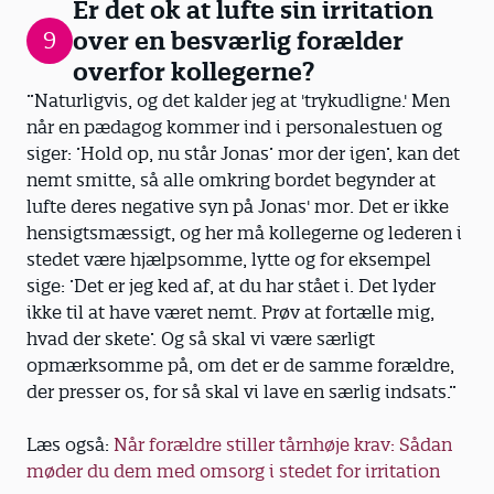
Er det ok at lufte sin irritation
over en besværlig forælder
9
overfor kollegerne?
”Naturligvis, og det kalder jeg at 'trykudligne.' Men
når en pædagog kommer ind i personalestuen og
siger: ’Hold op, nu står Jonas’ mor der igen’, kan det
nemt smitte, så alle omkring bordet begynder at
lufte deres negative syn på Jonas' mor. Det er ikke
hensigtsmæssigt, og her må kollegerne og lederen i
stedet være hjælpsomme, lytte og for eksempel
sige: ’Det er jeg ked af, at du har stået i. Det lyder
ikke til at have været nemt. Prøv at fortælle mig,
hvad der skete’. Og så skal vi være særligt
opmærksomme på, om det er de samme forældre,
der presser os, for så skal vi lave en særlig indsats.”
Læs også:
Når forældre stiller tårnhøje krav: Sådan
møder du dem med omsorg i stedet for irritation