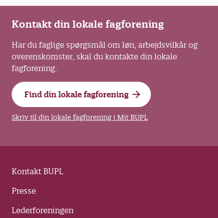
Neuropsykologisk Relationel Pædagogik.
Neuropædagogik er en kombination af viden
Kontakt din lokale fagforening
og metoder fra pædagogikken,
hjerneforskningen (neurovidenskaberne) og
Har du faglige spørgsmål om løn, arbejdsvilkår og
neuropsykologien.
overenskomster, skal du kontakte din lokale
fagforening.
Bogens målgruppe er pædagogisk
fagprofessionelle, konsulenter, vejledere og
Find din lokale fagforening
ledere på dagtilbuds- og specialområdet.
Skriv til din lokale fagforening i Mit BUPL
Kontakt BUPL
Presse
Lederforeningen