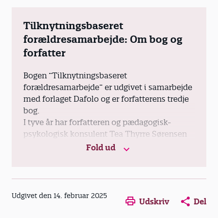
Tilknytningsbaseret
forældresamarbejde: Om bog og
forfatter
Bogen ”Tilknytningsbaseret
forældresamarbejde” er udgivet i samarbejde
med forlaget Dafolo og er forfatterens tredje
bog.
I tyve år har forfatteren og pædagogisk-
psykologisk konsulent Tea Thyrre Sørensen
beskæftiget sig med forældresamarbejde,
Fold ud
udvikling af pædagogisk praksis og
kommunikation i dagtilbud og skoler.
Hun har sin egen klinik, hvor hun vejleder
Opens in a new window
Opens in a new win
Opens in a
Udgivet den 14. februar 2025
forældre med børn i mistrivsel og er
Udskriv
Del
indehaver af Uddannelsescenter for