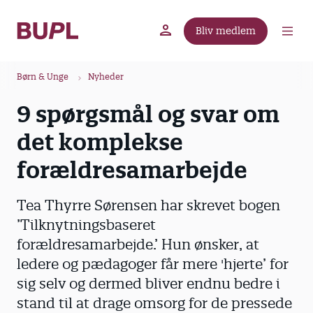
G
å
Bliv medlem
t
BUPL.dk
A-kassen
Lokal fagforening
i
B
l
Børn & Unge
Nyheder
r
h
9 spørgsmål og svar om
ø
o
v
d
det komplekse
e
k
d
forældresamarbejde
r
i
u
n
Tea Thyrre Sørensen har skrevet bogen
m
d
’Tilknytningsbaseret
m
h
forældresamarbejde.’ Hun ønsker, at
o
e
l
ledere og pædagoger får mere 'hjerte’ for
d
sig selv og dermed bliver endnu bedre i
stand til at drage omsorg for de pressede