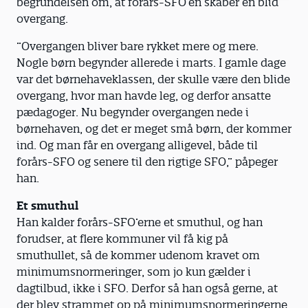
begrundelsen om, at forårs-SFO’en skaber en blid
overgang.
”Overgangen bliver bare rykket mere og mere.
Nogle børn begynder allerede i marts. I gamle dage
var det børnehaveklassen, der skulle være den blide
overgang, hvor man havde leg, og derfor ansatte
pædagoger. Nu begynder overgangen nede i
børnehaven, og det er meget små børn, der kommer
ind. Og man får en overgang alligevel, både til
forårs-SFO og senere til den rigtige SFO,” påpeger
han.
Et smuthul
Han kalder forårs-SFO’erne et smuthul, og han
forudser, at flere kommuner vil få kig på
smuthullet, så de kommer udenom kravet om
minimumsnormeringer, som jo kun gælder i
dagtilbud, ikke i SFO. Derfor så han også gerne, at
der blev strammet op på minimumsnormeringerne.