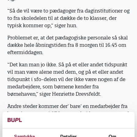
”Så de vil være to pædagoger fra daginstitutioner og
to fra skoledelen til at dække de to klasser, der
typisk kommer op,” siger hun.
Problemet er, at det pædagogiske personale så skal
dække hele åbningstiden fra 8 morgen til 16.45 om
eftermiddagen.
”Det kan man jo ikke. Så på et eller andet tidspunkt
vil man være alene med dem, og på et eller andet
tidspunkt i sfo-delen vil der ikke være nogen af de
medarbejdere, som børnene kender fra
børnehaven,” siger Henriette Drevsfeldt.
Andre steder kommer der’ bare’ en medarbejder fra
børnehaven over i SFO’en og arbejder sammen med
personalet fra SFO’en.
”Her er børnene bare en del af den store pulje af
Samtykke
Detaljer
Om