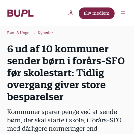
G
å
Bliv medlem
t
BUPL.dk
A-kassen
Lokal fagforening
i
B
l
Børn & Unge
Nyheder
r
h
6 ud af 10 kommuner
ø
o
v
d
sender børn i forårs-SFO
e
k
d
før skolestart: Tidlig
r
i
u
overgang giver store
n
m
d
besparelser
m
h
o
e
Kommuner sparer penge ved at sende
l
d
børn, der skal starte i skole, i forårs-SFO
med dårligere normeringer end