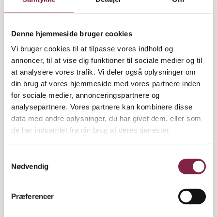
børn i sfo’en, hvor normeringen ikke er fantastisk i
forvejen,” forklarer Henriette Drevsfeldt.
Denne hjemmeside bruger cookies
Forårs-SFO kan give store besparelser
For kommunerne kan en tidligere oprykning betyde
Vi bruger cookies til at tilpasse vores indhold og
en pæn besparelse. I Faaborg-Midtfyn kommune er
annoncer, til at vise dig funktioner til sociale medier og til
en måneds tidligere oprykning beregnet til en
at analysere vores trafik. Vi deler også oplysninger om
besparelse på 666.000 kroner om måneden. For at
din brug af vores hjemmeside med vores partnere inden
give et indtryk af en skoleårgangs størrelse havde
for sociale medier, annonceringspartnere og
Faaborg-Midtfyn Kommune 535 seksårige børn i
analysepartnere. Vores partnere kan kombinere disse
2021.
data med andre oplysninger, du har givet dem, eller som
de har indsamlet fra din brug af deres tjenester.
Langt de fleste kommuner, der sender børnene i
forårs-SFO, indkasserer en besparelse, for kun 16
S
procent af de kommuner, der sender børnene i
Nødvendig
a
forårs-SFO, bruger de samme ressourcer i forårs-
m
SFO’en, som de bruger på børn i samme alder i
t
børnehaven. Det viser en analyse udarbejdet af
Præferencer
y
Index 100 for BUPL.
k