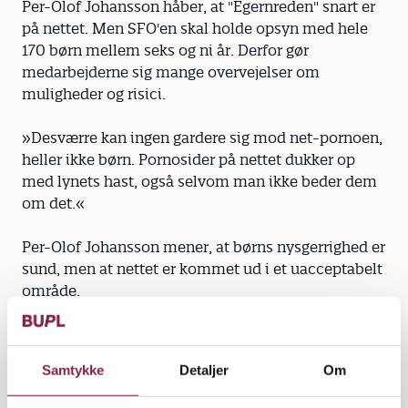
Per-Olof Johansson håber, at "Egernreden" snart er
på nettet. Men SFO'en skal holde opsyn med hele
170 børn mellem seks og ni år. Derfor gør
medarbejderne sig mange overvejelser om
muligheder og risici.
»Desværre kan ingen gardere sig mod net-pornoen,
heller ikke børn. Pornosider på nettet dukker op
med lynets hast, også selvom man ikke beder dem
om det.«
Per-Olof Johansson mener, at børns nysgerrighed er
sund, men at nettet er kommet ud i et uacceptabelt
område.
Under Børn&Unges rundringning har flere været
lukkede som yoghurtbægre, lige indtil journalistens
Samtykke
Detaljer
Om
løfte om anonymitet. Souschef Per-Olof Johansson
kræver dog blot, at det fremgår af artiklen, at hans