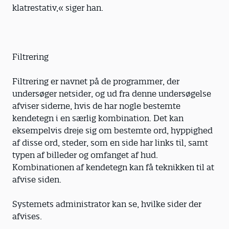
klatrestativ,« siger han.
Filtrering
Filtrering er navnet på de programmer, der
undersøger netsider, og ud fra denne undersøgelse
afviser siderne, hvis de har nogle bestemte
kendetegn i en særlig kombination. Det kan
eksempelvis dreje sig om bestemte ord, hyppighed
af disse ord, steder, som en side har links til, samt
typen af billeder og omfanget af hud.
Kombinationen af kendetegn kan få teknikken til at
afvise siden.
Systemets administrator kan se, hvilke sider der
afvises.