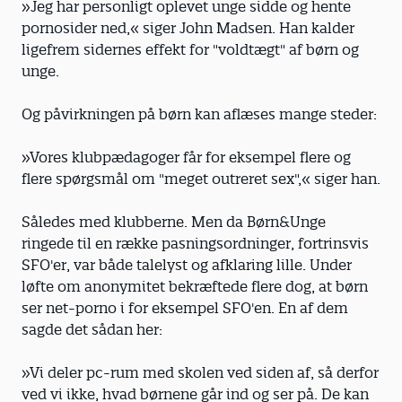
»Jeg har personligt oplevet unge sidde og hente
pornosider ned,« siger John Madsen. Han kalder
ligefrem sidernes effekt for "voldtægt" af børn og
unge.
Og påvirkningen på børn kan aflæses mange steder:
»Vores klubpædagoger får for eksempel flere og
flere spørgsmål om "meget outreret sex",« siger han.
Således med klubberne. Men da Børn&Unge
ringede til en række pasningsordninger, fortrinsvis
SFO'er, var både talelyst og afklaring lille. Under
løfte om anonymitet bekræftede flere dog, at børn
ser net-porno i for eksempel SFO'en. En af dem
sagde det sådan her:
»Vi deler pc-rum med skolen ved siden af, så derfor
ved vi ikke, hvad børnene går ind og ser på. De kan