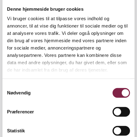
udtalelser står for hans personlige regning.
Denne hjemmeside bruger cookies
Vi bruger cookies til at tilpasse vores indhold og
Samlet tegner der sig et billede af en række klubber,
annoncer, til at vise dig funktioner til sociale medier og til
der har erkendt et problem, og som aktivt arbejder
at analysere vores trafik. Vi deler også oplysninger om
på at skabe en debat om problemet. Og en række
din brug af vores hjemmeside med vores partnere inden
pasningsordninger, som ikke er spor enige om,
for sociale medier, annonceringspartnere og
hvordan man skal betragte internettets indtog i
analysepartnere. Vores partnere kan kombinere disse
institutionerne - og som langt fra er parate til nogen
data med andre oplysninger, du har givet dem, eller som
offentlig debat.
de har indsamlet fra din brug af deres tjenester.
På nogle SFO'er og fritidshjem taler personalet stolt
om at være på nettet med mange pc'er. Andre
S
steder er man nærmest hånlig i forhold til net og
Nødvendig
a
pc'er. Flere ledere ønskede at få indført
m
filtreringssystemer. Men kun et enkelt sted var der
t
Præferencer
bestilt sådan et system. Under rundringningen blev
y
samtaler ofte afsluttet usædvanlig hurtigt. For
k
eksempel med følgende besked: At pornosiderne
k
Statistik
var et skole-problem, fordi de pc'er, som børnene