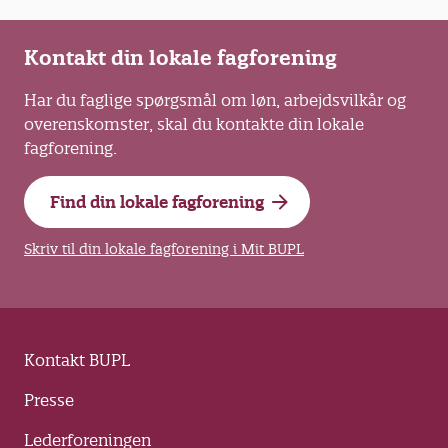
Kontakt din lokale fagforening
Har du faglige spørgsmål om løn, arbejdsvilkår og
overenskomster, skal du kontakte din lokale
fagforening.
Find din lokale fagforening
Skriv til din lokale fagforening i Mit BUPL
Kontakt BUPL
Presse
Lederforeningen