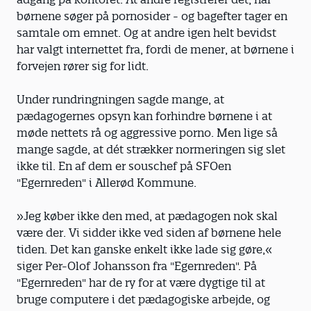
børnene søger på pornosider - og bagefter tager en
samtale om emnet. Og at andre igen helt bevidst
har valgt internettet fra, fordi de mener, at børnene i
forvejen rører sig for lidt.
Under rundringningen sagde mange, at
pædagogernes opsyn kan forhindre børnene i at
møde nettets rå og aggressive porno. Men lige så
mange sagde, at dét strækker normeringen sig slet
ikke til. En af dem er souschef på SFOen
"Egernreden" i Allerød Kommune.
»Jeg køber ikke den med, at pædagogen nok skal
være der. Vi sidder ikke ved siden af børnene hele
tiden. Det kan ganske enkelt ikke lade sig gøre,«
siger Per-Olof Johansson fra "Egernreden". På
"Egernreden" har de ry for at være dygtige til at
bruge computere i det pædagogiske arbejde, og