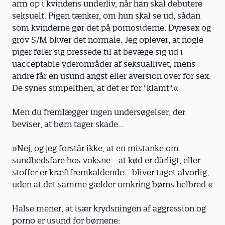
arm op i kvindens underliv, når han skal debutere
seksuelt. Pigen tænker, om hun skal se ud, sådan
som kvinderne gør det på pornosiderne. Dyresex og
grov S/M bliver det normale. Jeg oplever, at nogle
piger føler sig pressede til at bevæge sig ud i
uacceptable yderområder af seksuallivet, mens
andre får en usund angst eller aversion over for sex:
De synes simpelthen, at det er for "klamt".«
Men du fremlægger ingen undersøgelser, der
beviser, at børn tager skade...
»Nej, og jeg forstår ikke, at en mistanke om
sundhedsfare hos voksne - at kød er dårligt, eller
stoffer er kræftfremkaldende - bliver taget alvorlig,
uden at det samme gælder omkring børns helbred.«
Halse mener, at især krydsningen af aggression og
porno er usund for børnene: