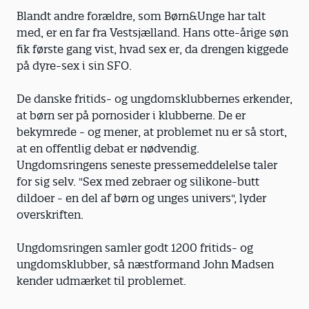
Blandt andre forældre, som Børn&Unge har talt
med, er en far fra Vestsjælland. Hans otte-årige søn
fik første gang vist, hvad sex er, da drengen kiggede
på dyre-sex i sin SFO.
De danske fritids- og ungdomsklubbernes erkender,
at børn ser på pornosider i klubberne. De er
bekymrede - og mener, at problemet nu er så stort,
at en offentlig debat er nødvendig.
Ungdomsringens seneste pressemeddelelse taler
for sig selv. "Sex med zebraer og silikone-butt
dildoer - en del af børn og unges univers", lyder
overskriften.
Ungdomsringen samler godt 1200 fritids- og
ungdomsklubber, så næstformand John Madsen
kender udmærket til problemet.