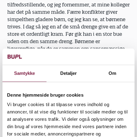
tilfredsstillende, og jeg fornemmer, at mine kolleger
har det på samme måde. Færre konflikter giver
simpelthen gladere børn, og jeg kan se, at børnene
trives. I dag så jeg en af de små drenge give en af de
store et ordentligt kram. Før gik han i en stor bue
uden om den samme dreng. Børnene er
ligeværdige, når de er sammen om sansemæssige
aktiviteter, for eksempel når de indfanger bolde
eller ligger og lytter til klassisk musik, og det
smitter af på deres sociale adfærd i gruppen," siger
Samtykke
Detaljer
Om
Mette Toustrup.
Denne hjemmeside bruger cookies
Vi bruger cookies til at tilpasse vores indhold og
Skeptiske forældre. Undervejs har forløbet dog ikke
annoncer, til at vise dig funktioner til sociale medier og til
været problemfrit, nogle forældre har været
at analysere vores trafik. Vi deler også oplysninger om
skeptiske over for idéen. Uden legetøj ville børnene
din brug af vores hjemmeside med vores partnere inden
komme til at kede sig, mente de. Men deres skepsis
for sociale medier, annonceringspartnere og
er forsvundet.