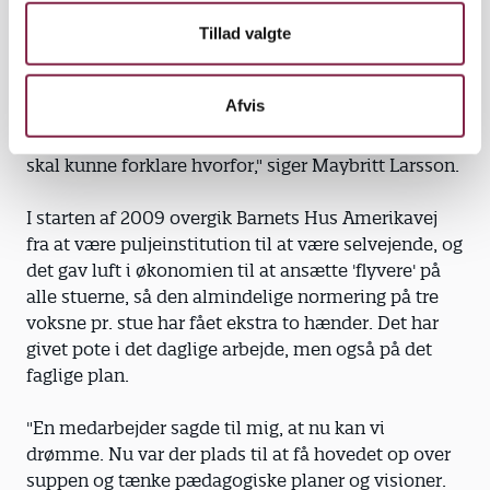
så det ville være vanvittigt ikke at fortsætte. Men vi
skal have orden i den faglige argumentation. Derfor
Tillad valgte
har alle stuer indsamlet observationer under
projektet, og dem skal vi bruge som grundlag til
Afvis
refleksion og diskussion. Vi skal vide, hvilke ting vi
vil have på stuerne, og hvad vi vil ikke vil have, og vi
skal kunne forklare hvorfor," siger Maybritt Larsson.
I starten af 2009 overgik Barnets Hus Amerikavej
fra at være puljeinstitution til at være selvejende, og
det gav luft i økonomien til at ansætte 'flyvere' på
alle stuerne, så den almindelige normering på tre
voksne pr. stue har fået ekstra to hænder. Det har
givet pote i det daglige arbejde, men også på det
faglige plan.
"En medarbejder sagde til mig, at nu kan vi
drømme. Nu var der plads til at få hovedet op over
suppen og tænke pædagogiske planer og visioner.