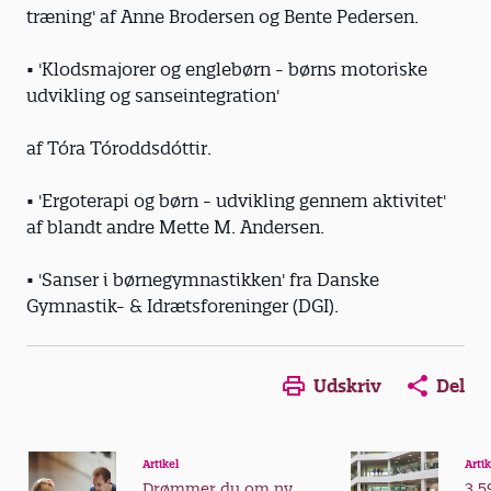
træning' af Anne Brodersen og Bente Pedersen.
• 'Klodsmajorer og englebørn - børns motoriske
udvikling og sanseintegration'
af Tóra Tóroddsdóttir.
• 'Ergoterapi og børn - udvikling gennem aktivitet'
af blandt andre Mette M. Andersen.
• 'Sanser i børnegymnastikken' fra Danske
Gymnastik- & Idrætsforeninger (DGI).
Udskriv
Del
Artikel
Artik
Drømmer du om ny
3.5