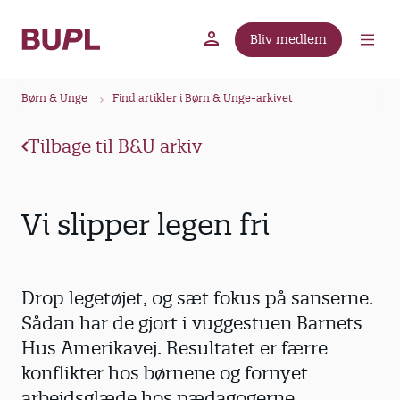
G
å
Bliv medlem
t
BUPL.dk
A-kassen
Lokal fagforening
i
B
l
Børn & Unge
Find artikler i Børn & Unge-arkivet
r
h
ø
o
Tilbage til B&U arkiv
v
d
e
k
d
r
Vi slipper legen fri
i
u
n
m
d
m
h
Drop legetøjet, og sæt fokus på sanserne.
o
e
Sådan har de gjort i vuggestuen Barnets
l
Hus Amerikavej. Resultatet er færre
d
konflikter hos børnene og fornyet
arbejdsglæde hos pædagogerne.