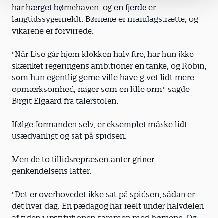
har hærget børnehaven, og en fjerde er
langtidssygemeldt. Børnene er mandagstrætte, og
vikarene er forvirrede.
"Når Lise går hjem klokken halv fire, har hun ikke
skænket regeringens ambitioner en tanke, og Robin,
som hun egentlig gerne ville have givet lidt mere
opmærksomhed, nager som en lille orm," sagde
Birgit Elgaard fra talerstolen.
Ifølge formanden selv, er eksemplet måske lidt
usædvanligt og sat på spidsen.
Men de to tillidsrepræsentanter griner
genkendelsens latter.
"Det er overhovedet ikke sat på spidsen, sådan er
det hver dag. En pædagog har reelt under halvdelen
af tiden i institutionen sammen med børnene. Og