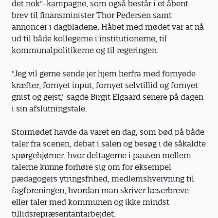
det nok"-kampagne, som også består i et åbent
brev til finansminister Thor Pedersen samt
annoncer i dagbladene. Håbet med mødet var at nå
ud til både kollegerne i institutionerne, til
kommunalpolitikerne og til regeringen.
"Jeg vil gerne sende jer hjem herfra med fornyede
kræfter, fornyet input, fornyet selvtillid og fornyet
gnist og gejst," sagde Birgit Elgaard senere på dagen
i sin afslutningstale.
Stormødet havde da varet en dag, som bød på både
taler fra scenen, debat i salen og besøg i de såkaldte
spørgehjørner, hvor deltagerne i pausen mellem
talerne kunne forhøre sig om for eksempel
pædagogers ytringsfrihed, medlemshvervning til
fagforeningen, hvordan man skriver læserbreve
eller taler med kommunen og ikke mindst
tillidsrepræsentantarbejdet.