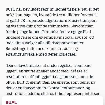
BUPL har bevilliget seks millioner til hele "Nu er det
nok"-kampagnen, hvoraf de tre millioner forventes
at gå til TR-Topmødeudgifterne, inklusiv transport
og vikardækning for de fremmødte. Selvom man
for de penge kunne få mindst fem vægtige Ph.d.-
undersøgelser om eksempelvis social arv, støj og
indeklima vælger alle tillidsrepræsentanter,
Børn&Unge talte med, klart at mødes og
erfaringsudveksle med deres kollegaer.
"Der er lavet masser af undersøgelser, som bare
ligger i en skuffe et eller andet sted. Måske er
resultaterne offentliggjort i dagspressen, men de
bliver hurtigt glemt igen. De eneste, som tjener på
det, er en masse smarte konsulentbureauer, og
institutionslederne eller os tillidsrepræsentanter ser
dem aldrig," siger Bente Mortensen, der er
tillidsrepræsentant i SFO'en Krudthuset i Vallø og