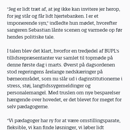
"Jeg er lidt træt af, at jeg ikke kan invitere jer herop,
for jeg står og får lidt hjertebanken. I er et
imponerende syn," indledte hun mødet, hvorefter
sangeren Sebastian lånte scenen og varmede op før
hendes politiske tale.
I talen blev det klart, hvorfor en tredjedel af BUPL's
tillidsrepræsentanter var samlet til topmøde på
denne første dag i marts. Øverst på dagsordenen
stod regeringens årelange nedskæringer på
børneområdet, som nu slår ud i daginstitutionerne i
stress, støj, langtidssygemeldinger og
personalemangel. Med truslen om nye besparelser
hængende over hovedet, er det blevet for meget for
selv pædagogerne.
"Vi pædagoger har ry for at være omstillingsparate,
fleksible, vi kan finde løsninger, vi løber lidt