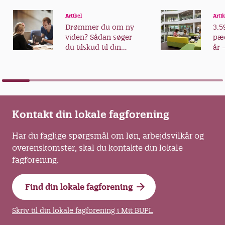
Artikel
Artik
Drømmer du om ny
3.5
viden? Sådan søger
pæd
du tilskud til din
år 
videreuddannelse
fra
Kontakt din lokale fagforening
Har du faglige spørgsmål om løn, arbejdsvilkår og
overenskomster, skal du kontakte din lokale
fagforening.
Find din lokale fagforening
Skriv til din lokale fagforening i Mit BUPL