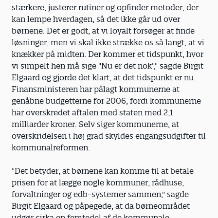
stærkere, justerer rutiner og opfinder metoder, der
kan lempe hverdagen, så det ikke går ud over
børnene. Det er godt, at vi loyalt forsøger at finde
løsninger, men vi skal ikke strække os så langt, at vi
knækker på midten. Der kommer et tidspunkt, hvor
vi simpelt hen må sige "Nu er det nok"," sagde Birgit
Elgaard og gjorde det klart, at det tidspunkt er nu.
Finansministeren har pålagt kommunerne at
genåbne budgetterne for 2006, fordi kommunerne
har overskredet aftalen med staten med 2,1
milliarder kroner. Selv siger kommunerne, at
overskridelsen i høj grad skyldes engangsudgifter til
kommunalreformen.
"Det betyder, at børnene kan komme til at betale
prisen for at lægge nogle kommuner, rådhuse,
forvaltninger og edb-systemer sammen," sagde
Birgit Elgaard og påpegede, at da børneområdet
udgør cirka en femtedel af de kommunale