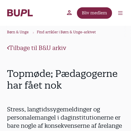
G
å
Bliv medlem
t
BUPL.dk
A-kassen
Lokal fagforening
i
B
l
Børn & Unge
Find artikler i Børn & Unge-arkivet
r
h
ø
o
Tilbage til B&U arkiv
v
d
e
k
d
r
Topmøde; Pædagogerne
i
u
n
har fået nok
m
d
m
h
o
e
Stress, langtidssygemeldinger og
l
d
personalemangel i daginstitutionerne er
bare nogle af konsekvenserne af årelange