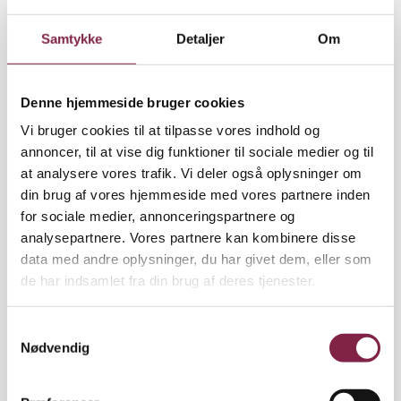
desuden fællestillidsrepræsentant i kommunen.
Samtykke
Detaljer
Om
Også Betina Lundsgaard fra Nørremarksgårdens
Naturbørnehave i Vejle er glad for muligheden for at
Denne hjemmeside bruger cookies
samles med andre tillidsrepræsentanter. Hun skal
hjem og rydde dagsordenen på næste
Vi bruger cookies til at tilpasse vores indhold og
personalemøde.
annoncer, til at vise dig funktioner til sociale medier og til
at analysere vores trafik. Vi deler også oplysninger om
"Der hviler et stort ansvar på os
din brug af vores hjemmeside med vores partnere inden
tillidsrepræsentanter, og vi må være med til at få
for sociale medier, annonceringspartnere og
den viden, vi her deler, bragt videre. Både til mine
analysepartnere. Vores partnere kan kombinere disse
kollegaer og til forældre, og vi skal skrive
data med andre oplysninger, du har givet dem, eller som
læserbreve til kommunen," siger Betina Lundsgaard.
de har indsamlet fra din brug af deres tjenester.
"Det vigtige med sådan et møde her er, at det kan
S
medvirke til at skabe fælles fodslag, og vi kræver jo
Nødvendig
a
ikke meget. Bare at vi ikke får flere nedskæringer, så
m
vi kan lave et ordentligt stykke arbejde," siger hun
t