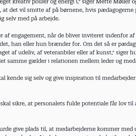
eget kreativ power og energi i," siger Mette Møller o
 at det vil smitte af på børnene, hvis pædagogerne
ig selv med på arbejde.
r af engagement, når de bliver inviteret indenfor af
 det, han eller hun brænder for. Om det så er pæda
aget af udeliv, af veteranbiler eller af kunst," siger 
t det samme gælder i relationen mellem leder og med
al kende sig selv og give inspiration til medarbejder
kal sikre, at personalets fulde potentiale får lov til 
turde give plads til, at medarbejderne kommer med d