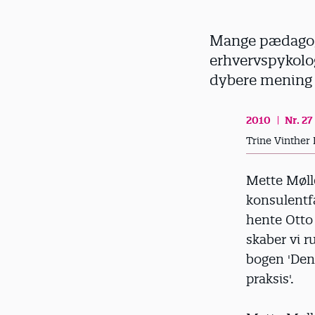
d
Mange pædagoger
erhvervspykolog
dybere mening 
2010
Nr. 27
Trine Vinther
Mette Møll
konsulentfæ
hente Otto
skaber vi r
bogen 'Den 
praksis'.