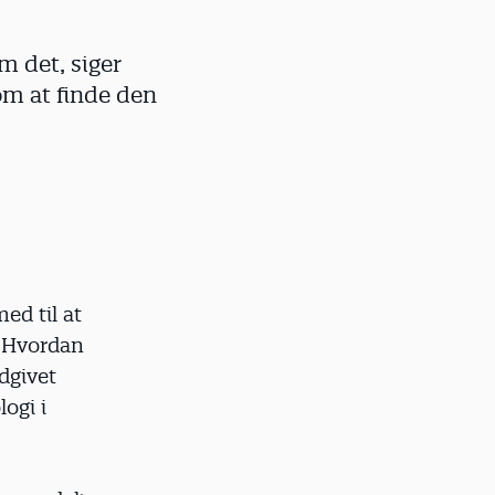
m det, siger
om at finde den
ed til at
 'Hvordan
dgivet
ogi i