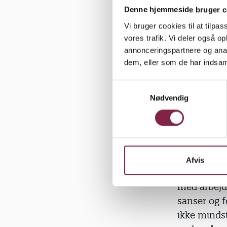
dokumentat
Denne hjemmeside bruger c
arbejdet. T
Vi bruger cookies til at tilpas
lade tingene
vores trafik. Vi deler også 
synes er vi
annonceringspartnere og anal
Mette Møll
dem, eller som de har indsaml
S
Nødvendig
a
m
Hun mener 
t
skal formul
y
man også sk
k
k
Afvis
e
"Man går s
v
med arbejde
a
sanser og f
l
ikke mindst
g