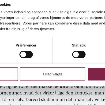
ionskrav, at det er svært for dem at finde mening
ookies
eori U er ikke en skruebrækkerteori, der siger, at vi b
se vores indhold og annoncer, til at vise dig funktioner til sociale
 ligge, men den kræver af os, at vi finder ind til det,
oplysninger om din brug af vores hjemmeside med vores partnere i
gtigt, og så må noget andet ryge ud med badevandet,
ysepartnere. Vores partnere kan kombinere disse data med andr
er.
et fra din brug af deres tjenester.
Præferencer
Statistik
for eksempel, at man i forhold til pædagogiske lær
ere, hvad man vil arbejde med enkelt og overordnet
al gøre det for sig selv.
Tillad valgte
ukkerkold på planer og politikker, inden man komme
t, og derfor er det måske bedre at skabe rum for, 
ornemmer, hvad der virker i lige den kontekst, man 
 for en selv. Derved skaber man det, man selv vil la