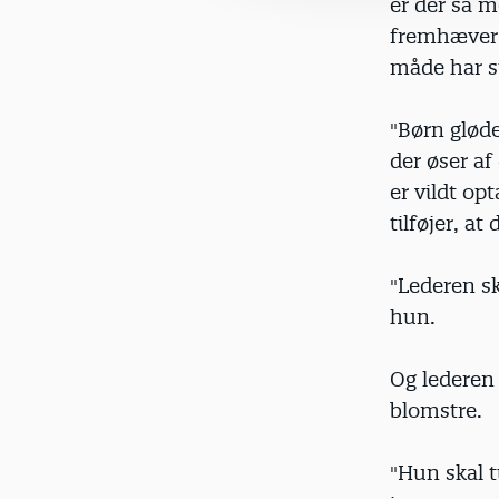
er der så m
fremhæver,
måde har s
"Børn gløde
der øser af
er vildt opt
tilføjer, a
"Lederen sk
hun.
Og lederen s
blomstre.
"Hun skal 