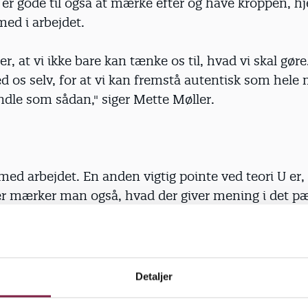
r gode til også at mærke efter og have kroppen, hj
med i arbejdet.
er, at vi ikke bare kan tænke os til, hvad vi skal gøre.
d os selv, for at vi kan fremstå autentisk som hel
ndle som sådan," siger Mette Møller.
d arbejdet. En anden vigtig pointe ved teori U er, 
r mærker man også, hvad der giver mening i det p
 hvad der ikke gør.
vigtigt for kreativiteten og motivationen at opleve, a
g, men jeg tror, at mange pædagoger i dag oplever 
Detaljer
t skulle løbe så stærkt og leve op til så mange