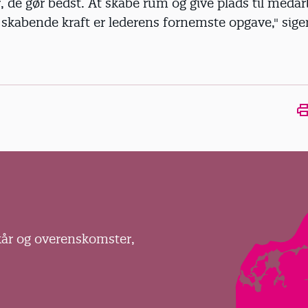
 de gør bedst. At skabe rum og give plads til meda
 skabende kraft er lederens fornemste opgave," sige
Ope
kår og overenskomster,