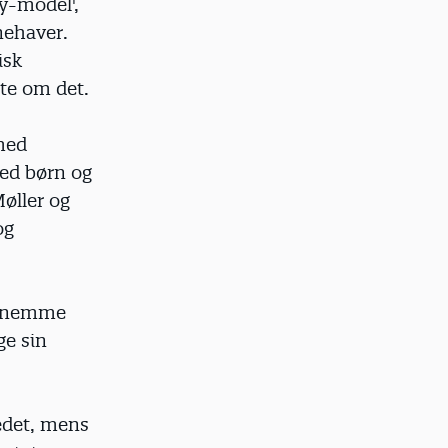
ly-model',
nehaver.
isk
ste om det.
 med
med børn og
Møller og
og
fornemme
ge sin
edet, mens