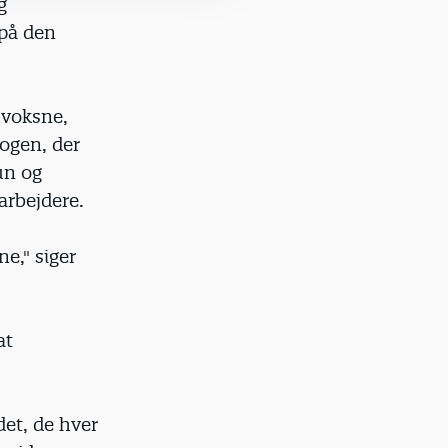
g
 på den
 voksne,
gogen, der
hun og
arbejdere.
ne," siger
at
et, de hver