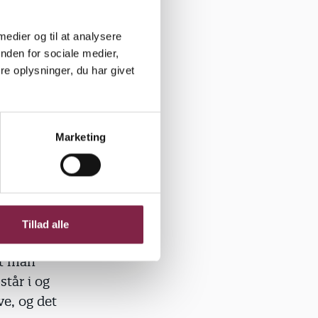
en med
are skal
 medier og til at analysere
 vi virkelig
nden for sociale medier,
" siger
e oplysninger, du har givet
Marketing
eplaner
, og at
Tillad alle
r i gang
at man
står i og
ve, og det