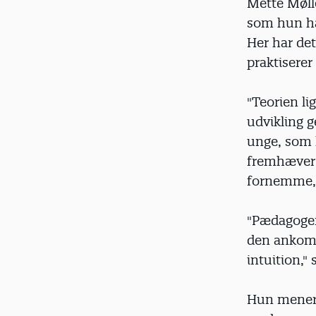
Mette Mølle
som hun ha
Her har de
praktiserer
"Teorien li
udvikling 
unge, som h
fremhæver 
fornemme, h
"Pædagoger
den ankomm
intuition,"
Hun mener,