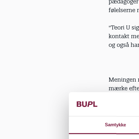
pædagoger e
følelserne 
"Teori U sig
kontakt me
og også ha
Meningen me
mærke efte
arbejde, og
"Det er så 
giver menin
Samtykke
travlt og a