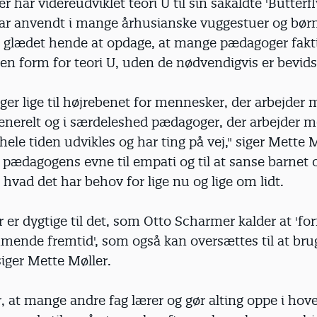
r har videreudviklet teori U til sin såkaldte 'Butterf
r anvendt i mange århusianske vuggestuer og bør
t glædet hende at opdage, at mange pædagoger fakt
 en form for teori U, uden de nødvendigvis er bevid
gger lige til højrebenet for mennesker, der arbejder
generelt og i særdeleshed pædagoger, der arbejder 
ele tiden udvikles og har ting på vej," siger Mette 
pædagogens evne til empati og til at sanse barnet 
vad det har behov for lige nu og lige om lidt.
 er dygtige til det, som Otto Scharmer kalder at '
ende fremtid', som også kan oversættes til at bru
 siger Mette Møller.
 at mange andre fag lærer og gør alting oppe i hov