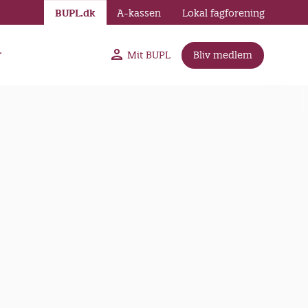
BUPL.dk
A-kassen
Lokal fagforening
r
Mit BUPL
Bliv medlem