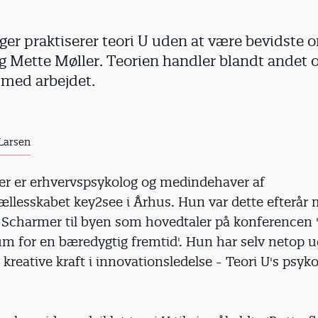
 praktiserer teori U uden at være bevidste o
 Mette Møller. Teorien handler blandt andet 
med arbejdet.
 Larsen
er er erhvervspsykolog og medindehaver af
llesskabet key2see i Århus. Hun var dette efterår m
 Scharmer til byen som hovedtaler på konferencen
um for en bæredygtig fremtid'. Hun har selv netop u
kreative kraft i innovationsledelse - Teori U's psykol