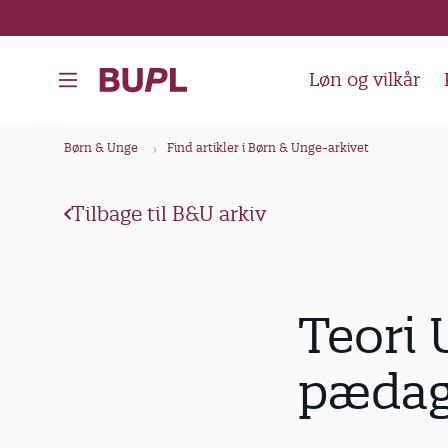
G
å
t
Løn og vilkår
i
l
B
Børn & Unge
Find artikler i Børn & Unge-arkivet
h
r
o
ø
v
Tilbage til B&U arkiv
d
e
k
d
i
r
Teori 
n
u
d
m
pædag
h
m
o
e
l