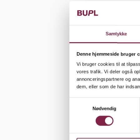
De pressed
pædagoger g
arbejdsgive
Samtykke
»Den enkelt
gang på kor
Denne hjemmeside bruger c
er blevet s
Vi bruger cookies til at tilpas
skal derfo
vores trafik. Vi deler også 
annonceringspartnere og anal
hun.
dem, eller som de har indsaml
Ifølge Birg
S
bedre til a
Nødvendig
a
det handler
m
småbørnsfa
t
y
k