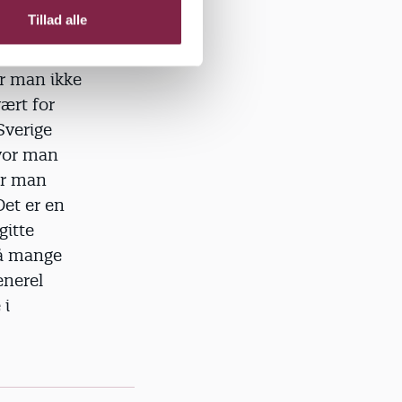
 vores
Tillad alle
lieliv til
e enige om
er man ikke
vært for
Sverige
vor man
ar man
Det er en
gitte
 så mange
enerel
 i