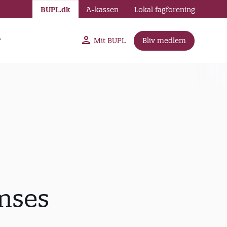
BUPL.dk
A-kassen
Lokal fagforening
r
Mit BUPL
Bliv medlem
mses