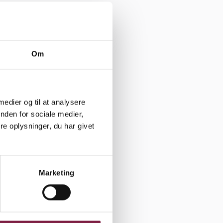
ge
es
Om
 for tredje
på, at det
en, og vi
 medier og til at analysere
,« mener
nden for sociale medier,
e oplysninger, du har givet
t skal blive
gedag. Og
Marketing