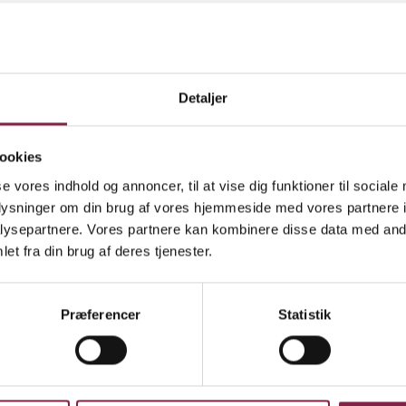
e forældre. Næstformanden hæfter sig ved, at man
odt ved, at forældrene er pressede i forhold til der
re.
Detaljer
e pædagog kan godt blive ­irriteret, når far eller mor
t tid afleverer et sygt barn, men det er et symptom 
ookies
værere at få arbejde og familieliv til at hænge samm
se vores indhold og annoncer, til at vise dig funktioner til sociale
r passe på med blot at skyde skylden på forældrene
oplysninger om din brug af vores hjemmeside med vores partnere i
ysepartnere. Vores partnere kan kombinere disse data med andr
et fra din brug af deres tjenester.
itte Conradsen handler det om, at samfundet generel
t acceptere, at man er hjemme på barnets første sy
Præferencer
Statistik
 om, at det også er et fælles ansvar at værne om
milierne.