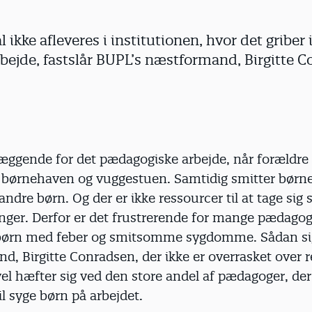
l ikke afleveres i institutionen, hvor det griber 
ejde, fastslår BUPL’s næstformand, Birgitte C
æggende for det pædagogiske arbejde, når forældre 
i børnehaven og vuggestuen. Samtidig smitter børn
andre børn. Og der er ikke ressourcer til at tage sig s
nger. Derfor er det frustrerende for mange pædagog
ørn med feber og smitsomme sygdomme. Sådan si
, Birgitte Conradsen, der ikke er overrasket over r
el hæfter sig ved den store andel af pædagoger, der
l syge børn på arbejdet.