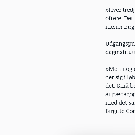
»Hver tredj
oftere. Det
mener Birg
Udgangspunk
daginstitut
»Men nogle 
det sig i l
det. Små bø
at pædagog
med det sam
Birgitte Co