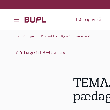
G
å
t
Løn og vilkår
i
l
B
Børn & Unge
Find artikler i Børn & Unge-arkivet
h
r
o
ø
v
Tilbage til B&U arkiv
d
e
k
d
i
r
TEMA.
n
u
d
m
pædag
h
m
o
e
l