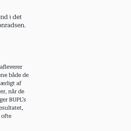
ind i det
onradsen.
afleverer
ene både de
ærligt af
er, når de
ger BUPL’s
esultatet,
 ofte