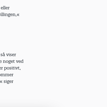
eller
illingen,«
så viser
re noget ved
r positivt,
kommer
« siger