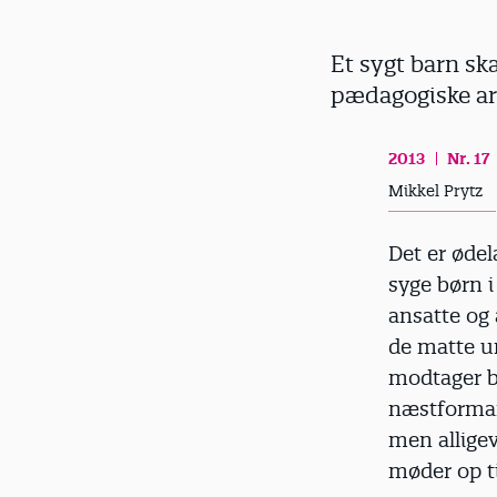
d
Et sygt barn ska
pædagogiske arb
2013
Nr. 17
Mikkel Prytz
Det er ødel
syge børn 
ansatte og 
de matte u
modtager b
næstformand
men alligev
møder op ti