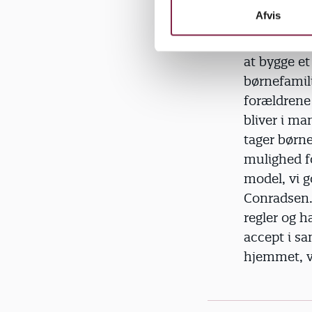
»Det ved ar
k
Afvis
overenskoms
e
at hænge sa
v
at bygge e
a
børne­famil
l
g
forældrene
bliver i 
tager børne
mulighed fo
model, vi g
Conradsen. 
regler og h
accept i sa
hjemmet, vi