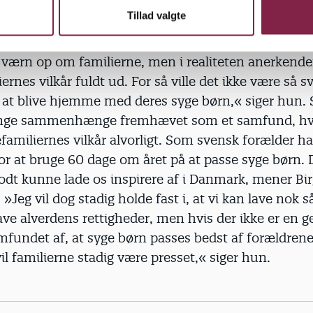
bejdsmarkedets parter godt, og derfor har vi bygget
Tillad valgte
ter op om rettigheder, der skal få arbejdsliv og fami
mmen. På papiret og på det principielle plan er all
t værn op om familierne, men i realiteten anerkend
iernes vilkår fuldt ud. For så ville det ikke være så s
 at blive hjemme med deres syge børn,« siger hun. 
mange sammenhænge fremhævet som et samfund, h
familiernes vilkår alvorligt. Som svensk forælder h
r at bruge 60 dage om året på at passe syge børn. 
odt kunne lade os inspirere af i Danmark, mener Bir
»Jeg vil dog stadig holde fast i, at vi kan lave nok
ave alverdens rettigheder, men hvis der ikke er en g
mfundet af, at syge børn passes bedst af forældrene
l familierne stadig være presset,« siger hun.