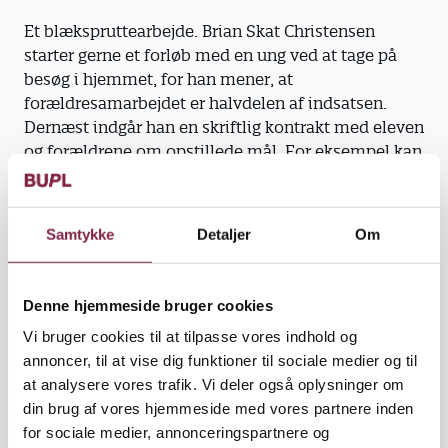
Et blækspruttearbejde. Brian Skat Christensen
starter gerne et forløb med en ung ved at tage på
besøg i hjemmet, for han mener, at
forældresamarbejdet er halvdelen af indsatsen.
Dernæst indgår han en skriftlig kontrakt med eleven
og forældrene om opstillede mål. For eksempel kan
de aftale, at sygemeldinger sker til Brian. For andre
er målet, at fraværet ikke overstiger 10 procent.
Samtykke
Detaljer
Om
»Det kan lyde højt, men målet skal være opnåeligt,
og der er elever, der har op mod 50 procent fravær.«
Denne hjemmeside bruger cookies
Hver enkelt elev skal mødes individuelt, for de har
Vi bruger cookies til at tilpasse vores indhold og
vidt forskellige problemer. Brian Skat Christesen
annoncer, til at vise dig funktioner til sociale medier og til
oplever virkelig, at han kan gøre en forskel ved at
at analysere vores trafik. Vi deler også oplysninger om
lytte og skabe en relation til de unge, så de får en
din brug af vores hjemmeside med vores partnere inden
voksen at snakke med om det, de finder svært i
for sociale medier, annonceringspartnere og
dagligdagen.