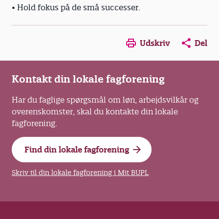
• Hold fokus på de små successer.
Opens in a new window
Opens in a new win
Opens in a
Udskriv
Del
Kontakt din lokale fagforening
Har du faglige spørgsmål om løn, arbejdsvilkår og
overenskomster, skal du kontakte din lokale
fagforening.
Find din lokale fagforening
Skriv til din lokale fagforening i Mit BUPL