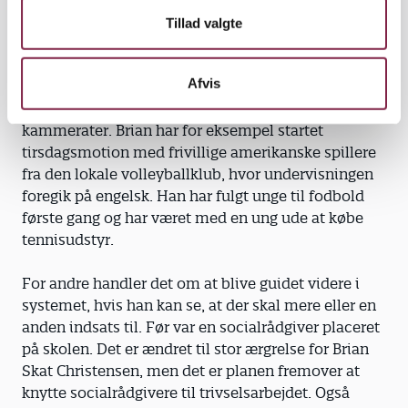
Tillad valgte
Afvis
Trivsel som nøgleord. For nogle handler det om at
få de unge i gang med fritidsaktiviteter og finde
kammerater. Brian har for eksempel startet
tirsdagsmotion med frivillige amerikanske spillere
fra den lokale volleyballklub, hvor undervisningen
foregik på engelsk. Han har fulgt unge til fodbold
første gang og har været med en ung ude at købe
tennisudstyr.
For andre handler det om at blive guidet videre i
systemet, hvis han kan se, at der skal mere eller en
anden indsats til. Før var en social­rådgiver placeret
på skolen. Det er ændret til stor ærgrelse for Brian
Skat Christensen, men det er planen fremover at
knytte socialrådgivere til trivselsarbejdet. Også