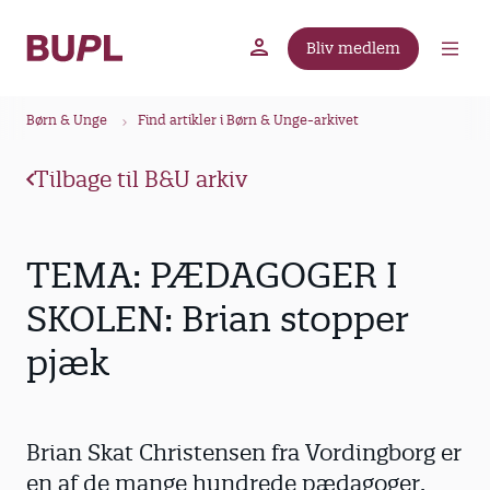
G
å
Bliv medlem
t
BUPL.dk
A-kassen
Lokal fagforening
i
B
l
Børn & Unge
Find artikler i Børn & Unge-arkivet
r
h
ø
o
Tilbage til B&U arkiv
v
d
e
k
d
r
TEMA: PÆDAGOGER I
i
u
n
SKOLEN: Brian stopper
m
d
pjæk
m
h
o
e
l
d
Brian Skat Christensen fra Vordingborg er
en af de mange hundrede pædagoger,