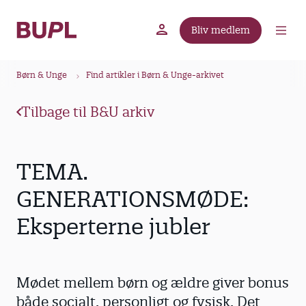
G
å
Bliv medlem
t
BUPL.dk
A-kassen
Lokal fagforening
i
B
l
Børn & Unge
Find artikler i Børn & Unge-arkivet
r
h
ø
o
Tilbage til B&U arkiv
v
d
e
k
d
r
TEMA.
i
u
n
GENERATIONSMØDE:
m
d
Eksperterne jubler
m
h
o
e
l
d
Mødet mellem børn og ældre giver bonus
både socialt, personligt og fysisk. Det