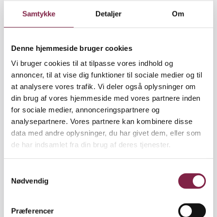
for Ensomme Gamles Værns repræsentantskab.
Samtykke
Detaljer
Om
Børn sætter fut i hjernecellerne
»Når man som ældre bliver konfronteret med børns
Denne hjemmeside bruger cookies
skæve spørgsmål, holder det hjernen i gang. Jo
Vi bruger cookies til at tilpasse vores indhold og
mere man bruger hjernen, jo mindre forfalder den.
annoncer, til at vise dig funktioner til sociale medier og til
Det er vigtigt hele livet at arbejde med erindringer
at analysere vores trafik. Vi deler også oplysninger om
for at holde hjernen skarp. Derfor er det udbytterigt
din brug af vores hjemmeside med vores partnere inden
både for barnet og den ældre, når han eller hun
for sociale medier, annonceringspartnere og
fortæller om sit eget liv.
analysepartnere. Vores partnere kan kombinere disse
data med andre oplysninger, du har givet dem, eller som
Historiefortællingen er en vigtig del af samværet
de har indsamlet fra din brug af deres tjenester.
mellem børn og unge. Her kan vi lære af hinanden
og udveksle erfaringer. Ældre kan fortælle om deres
S
liv og om, hvordan verden tidligere så ud.
Nødvendig
a
Overleveringen af fortællinger og historie fra
m
gammel til ung er vigtig, hvis vi skal kunne se
t
sammenhæng i historien.
Præferencer