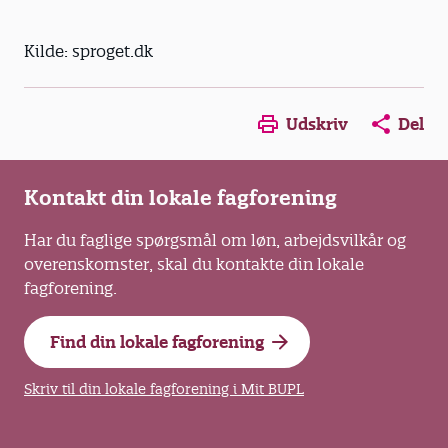
Kilde: sproget.dk
Opens in a new window
Opens in a new win
Opens in a
Udskriv
Del
Kontakt din lokale fagforening
Har du faglige spørgsmål om løn, arbejdsvilkår og
overenskomster, skal du kontakte din lokale
fagforening.
Find din lokale fagforening
Skriv til din lokale fagforening i Mit BUPL