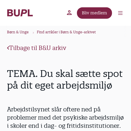
G
å
Bliv medlem
t
BUPL.dk
A-kassen
Lokal fagforening
i
B
l
Børn & Unge
Find artikler i Børn & Unge-arkivet
r
h
ø
o
Tilbage til B&U arkiv
v
d
e
k
d
r
TEMA. Du skal sætte spot
i
u
n
på dit eget arbejdsmiljø
m
d
m
h
o
e
Arbejdstilsynet slår oftere ned på
l
d
problemer med det psykiske arbejdsmiljø
i skoler end i dag- og fritidsinstitutioner.