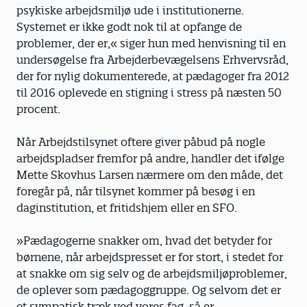
psykiske arbejdsmiljø ude i institutionerne.
Systemet er ikke godt nok til at opfange de
problemer, der er,« siger hun med henvisning til en
undersøgelse fra Arbejderbevægelsens Erhvervsråd,
der for nylig dokumenterede, at pædagoger fra 2012
til 2016 oplevede en stigning i stress på næsten 50
procent.
Når Arbejdstilsynet oftere giver påbud på nogle
arbejdspladser fremfor på andre, handler det ifølge
Mette Skovhus Larsen nærmere om den måde, det
foregår på, når tilsynet kommer på besøg i en
daginstitution, et fritidshjem eller en SFO.
»Pædagogerne snakker om, hvad det betyder for
børnene, når arbejdspresset er for stort, i stedet for
at snakke om sig selv og de arbejdsmiljøproblemer,
de oplever som pædagoggruppe. Og selvom det er
et sympatisk træk ved vores fag, så er