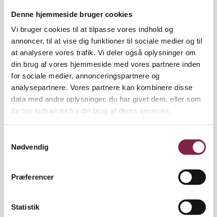
medarbejderne bliver syge af at gå på arbejde. Og
Denne hjemmeside bruger cookies
det er nemmere, hvis støjniveauet i institutionen er
for højt, end hvis det er de følelsesmæssige krav,
Vi bruger cookies til at tilpasse vores indhold og
der er for høje,« siger hun og oplyser, at BUPL nu er i
annoncer, til at vise dig funktioner til sociale medier og til
dialog med Arbejdstilsynet.
at analysere vores trafik. Vi deler også oplysninger om
din brug af vores hjemmeside med vores partnere inden
»Der er noget grundlæggende galt med systemet,
for sociale medier, annonceringspartnere og
når man ikke kan opfange arbejdsmiljøproblemer i
analysepartnere. Vores partnere kan kombinere disse
hele fag, fordi medarbejderne taler anderledes om
data med andre oplysninger, du har givet dem, eller som
deres psykiske arbejdsmiljøproblemer, end man gør
de har indsamlet fra din brug af deres tjenester.
andre steder,« siger Mette Skovhus Larsen og
tilføjer, at BUPL er på vej med nyt
S
oplysningsmateriale til arbejdsmiljø- og
Nødvendig
a
tillidsrepræsentanter, som skal forberede
m
pædagoger på mødet med Arbejdstilsynet.
t
Præferencer
y
k
k
Statistik
Hånd i hånd. Ifølge Karsten Refsgård, tilsynschef i