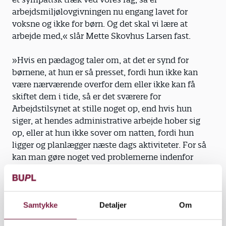
arbejdsmiljølovgivningen nu engang lavet for
voksne og ikke for børn. Og det skal vi lære at
arbejde med,« slår Mette Skovhus Larsen fast.
»Hvis en pædagog taler om, at det er synd for
børnene, at hun er så presset, fordi hun ikke kan
være nærværende overfor dem eller ikke kan få
skiftet dem i tide, så er det sværere for
Arbejdstilsynet at stille noget op, end hvis hun
siger, at hendes administrative arbejde hober sig
op, eller at hun ikke sover om natten, fordi hun
ligger og planlægger næste dags aktiviteter. For så
kan man gøre noget ved problemerne ­indenfor
rammerne af arbejdsmiljø­lovgivningen,« fortsætter
Mette Skovhus Larsen.
»Problemet er, at for at give et påbud skal
Samtykke
Detaljer
Om
Arbejdstilsynet kunne dokumentere, at