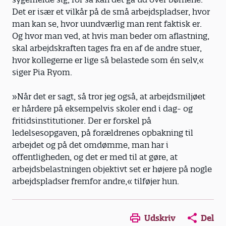
Det er især et vilkår på de små arbejdspladser, hvor
man kan se, hvor uundværlig man rent faktisk er.
Og hvor man ved, at hvis man beder om aflastning,
skal arbejdskraften tages fra en af de andre stuer,
hvor kollegerne er lige så belastede som én selv,«
siger Pia Ryom.
»Når det er sagt, så tror jeg også, at arbejdsmiljøet
er hårdere på eksempelvis skoler end i dag- og
fritidsinstitutioner. Der er forskel på
ledelsesopgaven, på forældrenes opbakning til
arbejdet og på det omdømme, man har i
offentligheden, og det er med til at gøre, at
arbejdsbelastningen objektivt set er højere på nogle
arbejdspladser fremfor andre,« tilføjer hun.
Opens in a new window
Opens in a new win
Opens in a
Udskriv
Del