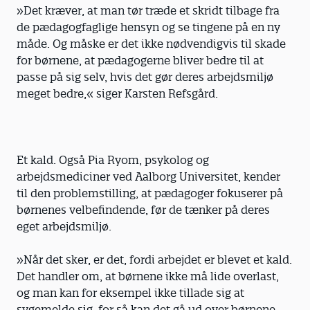
»Det kræver, at man tør træde et skridt tilbage fra
de pædagogfaglige hensyn og se tingene på en ny
måde. Og måske er det ikke nødvendigvis til skade
for børnene, at pædagogerne bliver bedre til at
passe på sig selv, hvis det gør deres arbejdsmiljø
meget bedre,« siger Karsten Refsgård.
Et kald. Også Pia Ryom, psykolog og
arbejdsmediciner ved Aalborg Universitet, kender
til den problemstilling, at pædagoger fokuserer på
børnenes velbefindende, før de tænker på deres
eget arbejdsmiljø.
»Når det sker, er det, fordi arbejdet er blevet et kald.
Det handler om, at børnene ikke må lide overlast,
og man kan for eksempel ikke tillade sig at
sygemelde sig, for så kan det gå ud over børnene.