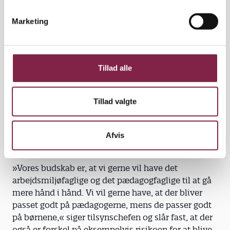
e
Arbejdstilsynet med ansvar for blandt andre de
v
tilsynsførende på dagtilbudsområdet, er der forskel
Marketing
a
på, hvordan man tænker over sit arbejdsmiljø på
l
forskellige typer af arbejdspladser.
g
Tillad alle
»Vi oplever, at pædagoger er gode til at tænke på de
børn og familier, de er sat i verden for at passe på,
men at de prioriterer deres eget arbejdsmiljø knap
Tillad valgte
så højt. Det er anderledes end så mange andre
branchegrupper, som er mere opmærksomme på
deres eget arbejdsmiljø,« fortæller Karsten
Afvis
Refsgård.
»Vores budskab er, at vi gerne vil have det
arbejdsmiljøfaglige og det pædagogfaglige til at gå
mere hånd i hånd. Vi vil gerne have, at der bliver
passet godt på pædagogerne, mens de passer godt
på børnene,« siger tilsynschefen og slår fast, at der
også er forskel på eksempelvis risikoen for at blive