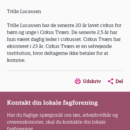
Trille Lucassen
Trille Lucassen har de seneste 20 år lavet cirkus for
børn og unge i Cirkus Tværs. De seneste 2,5 år har
hun været daglig leder i cirkusset. Cirkus Tværs har
eksisteret i 23 år. Cirkus Tværs er en selvejende
institution, hvor deltagerne ikke betaler for at
komme.
Opens in a new window
Opens in a new win
Opens in a
Udskriv
Del
Kontakt din lokale fagforening
Har du faglige spørgsmål om løn, arbejdsvilkår og
overenskomster, skal du kontakte din lokale
fagforening.