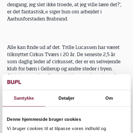
dengang, jeg slet ikke troede, at jeg ville lære det?’,
er det fantastisk,« siger hun om arbejdet i
Aarhusforstaden Brabrand.
Alle kan finde ud af det. Trille Lucassen har været
tilknyttet Cirkus Tværs i 20 år. De seneste 2,5 år
som daglig leder af cirkusset, der er en selvejende
klub for børn i Gellerup og andre steder i byen.
Aktiviteterne handler om cirkus, og der er jævnlige
forestillinger og turneer i både ind- og udland.
Arbejdet har et socialpædagogisk sigte, hvor
børnene først og fremmest lærer, at de med den
Samtykke
Detaljer
Om
rette indsats kan lære meget.
»Der er ikke noget, der hedder: ’Det kan jeg ikke
Denne hjemmeside bruger cookies
finde ud af’. Kan en baby måske gå, når den bliver
Vi bruger cookies til at tilpasse vores indhold og
født? Nej, men det lærer man. Det samme gælder,