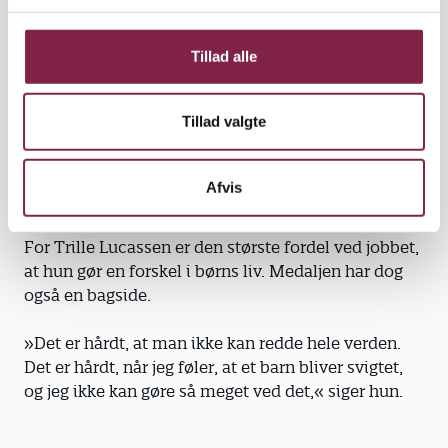
konsekvensen ind i billedet. Ødelægger børnene det
g
for de andre, bliver de bortvist – men kun indtil
næste dag.
Tillad alle
»De ved det godt, så hvis de har gjort noget, de ikke
Tillad valgte
må, er de nogle gange på vej for at hente deres
jakke, inden vi har sagt noget. Formålet er at give
dem mulighed for at reflektere over egen adfærd,«
Afvis
siger hun.
For Trille Lucassen er den største fordel ved jobbet,
at hun gør en forskel i børns liv. Medaljen har dog
også en bagside.
»Det er hårdt, at man ikke kan redde hele verden.
Det er hårdt, når jeg føler, at et barn bliver svigtet,
og jeg ikke kan gøre så meget ved det,« siger hun.