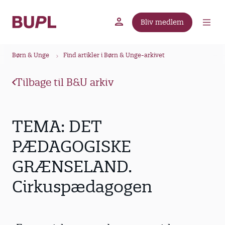
G
å
Bliv medlem
t
BUPL.dk
A-kassen
Lokal fagforening
i
B
l
Børn & Unge
Find artikler i Børn & Unge-arkivet
r
h
ø
o
Tilbage til B&U arkiv
v
d
e
k
d
r
TEMA: DET
i
u
n
PÆDAGOGISKE
m
d
GRÆNSELAND.
m
h
o
e
Cirkuspædagogen
l
d