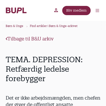
G
å
Bliv medlem
t
BUPL.dk
A-kassen
Lokal fagforening
i
B
l
Børn & Unge
Find artikler i Børn & Unge-arkivet
r
h
ø
o
Tilbage til B&U arkiv
v
d
e
k
d
r
TEMA. DEPRESSION:
i
u
n
Retfærdig ledelse
m
d
forebygger
m
h
o
e
l
d
Det er ikke arbejdsmængden, men chefen
der giver de offentligt ansatte