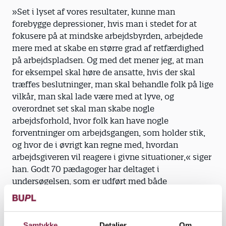
»Set i lyset af vores resultater, kunne man
forebygge depressioner, hvis man i stedet for at
fokusere på at mindske arbejdsbyrden, ­arbejdede
mere med at skabe en større grad af retfærdighed
på arbejdspladsen. Og med det mener jeg, at man
for eksempel skal høre de ansatte, hvis der skal
træffes beslutninger, man skal behandle folk på lige
vilkår, man skal lade være med at lyve, og
overordnet set skal man skabe nogle
arbejdsforhold, hvor folk kan have nogle
forventninger om arbejdsgangen, som holder stik,
og hvor de i øvrigt kan regne med, hvordan
arbejdsgiveren vil reagere i givne situationer,« siger
han. Godt 70 pædagoger har deltaget i
undersøgelsen, som er udført med både
spørgeskemaer og en række interview med
repræsentanter fra de forskellige faggrupper.
Studiet måler faggrupperne på tre parametre.
Samtykke
Detaljer
Om