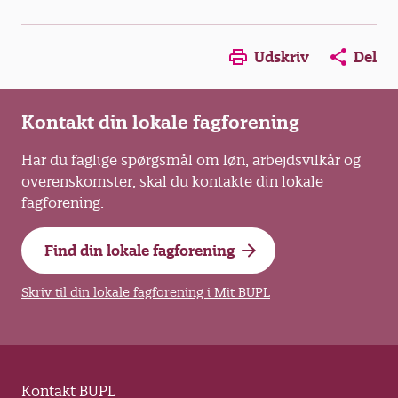
Opens in a new window
Opens in a new win
Opens in a
Udskriv
Del
Kontakt din lokale fagforening
Har du faglige spørgsmål om løn, arbejdsvilkår og
overenskomster, skal du kontakte din lokale
fagforening.
Find din lokale fagforening
Skriv til din lokale fagforening i Mit BUPL
Kontakt BUPL