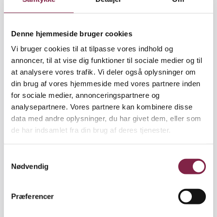
»De tre parametre er arbejdsmængde,
medbestemmelse og retfærdighed – både i forhold
Denne hjemmeside bruger cookies
til, hvordan organisationen opleves, og i forhold til
Vi bruger cookies til at tilpasse vores indhold og
relationen til chefen. Og sammen­lignet med de
annoncer, til at vise dig funktioner til sociale medier og til
andre større grupper af offentligt ansatte, så kan
at analysere vores trafik. Vi deler også oplysninger om
pædagoger siges at være på niveau med de andre,«
din brug af vores hjemmeside med vores partnere inden
siger Matias Brødsgaard Grynderup.
for sociale medier, annonceringspartnere og
analysepartnere. Vores partnere kan kombinere disse
Generelt adskiller gennemsnittet for andelen af
data med andre oplysninger, du har givet dem, eller som
deprimerede i undersøgelsen sig dog fra
de har indsamlet fra din brug af deres tjenester.
landsgennemsnittet. »Målt over to år fandt vi, at
cirka to procent af den arbejdsstyrke, vi undersøgte,
havde fået en klinisk depression. Det er en lavere
S
andel end landsgennemsnittet, men det skal
Nødvendig
a
sammenholdes med, at deltagerne i undersøgelsen
m
alle sammen i udgangspunktet var både raske og i
t
Præferencer
arbejde,« siger Matias Brødsgaard Grynderup. På
y
landsplan har cirka fem procent af befolkningen en
k