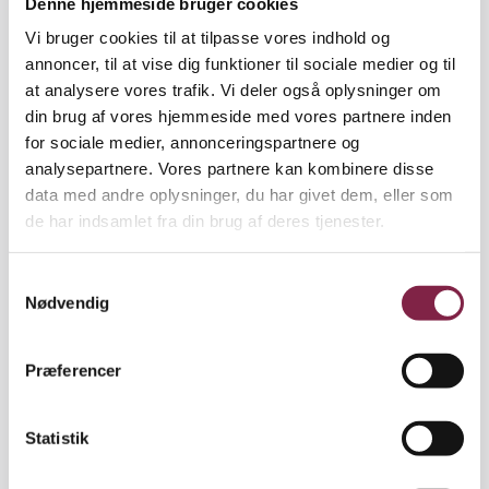
Denne hjemmeside bruger cookies
skal integreres i samfundet og blive et socialt barn
Vi bruger cookies til at tilpasse vores indhold og
og et socialt menneske. Det er vigtigt at huske. Ikke
annoncer, til at vise dig funktioner til sociale medier og til
kun indvandrerbørn og børn med anden etnisk
at analysere vores trafik. Vi deler også oplysninger om
baggrund skal integreres. Det skal alle børn," siger
din brug af vores hjemmeside med vores partnere inden
Richard Jenkins.
for sociale medier, annonceringspartnere og
analysepartnere. Vores partnere kan kombinere disse
På trods af et stort politisk fokus på området og en
data med andre oplysninger, du har givet dem, eller som
heftig debat om alt fra svinekød og tørklæder i
de har indsamlet fra din brug af deres tjenester.
daginstitutioner til vuggestuetvang og
sprogstimulering, mener Richard Jenkins, at det går
S
godt med at leve sammen på trods af
Nødvendig
a
forskellighederne. Godt nok. Problemet er de
m
politikere, der bliver ved med at påpege problemer
t
med integration.
Præferencer
y
k
"Ser man ind i en børnehave, er problemet slet ikke
k
Statistik
så stort. Det integrationsarbejde, pædagogerne
e
udfører med alle børn, det kører bare" siger Richard