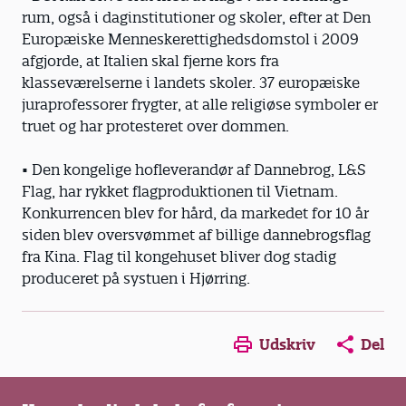
rum, også i daginstitutioner og skoler, efter at Den
Europæiske Menneskerettighedsdomstol i 2009
afgjorde, at Italien skal fjerne kors fra
klasseværelserne i landets skoler. 37 europæiske
juraprofessorer frygter, at alle religiøse symboler er
truet og har protesteret over dommen.
• Den kongelige hofleverandør af Dannebrog, L&S
Flag, har rykket flagproduktionen til Vietnam.
Konkurrencen blev for hård, da markedet for 10 år
siden blev oversvømmet af billige dannebrogsflag
fra Kina. Flag til kongehuset bliver dog stadig
produceret på systuen i Hjørring.
Opens in a new window
Opens in a new win
Opens in a
Udskriv
Del