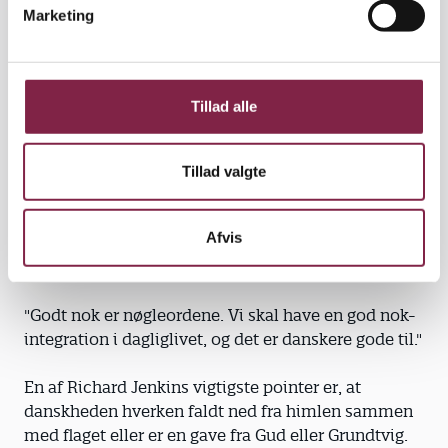
v
Jenkins.
Marketing
a
l
g
"Der er selvfølgelig nogle problemer i forhold til
Tillad alle
tosprogethed for eksempel. Men det store problem
er den offentlige diskurs og nogle gange racisme.
Men racisme er heller ikke det store problem i
Tillad valgte
Danmark, selvom det selvfølgelig findes," siger han
og påpeger, at kampe mellem etniske grupper er et
Afvis
stort set ikke-eksisterende fænomen i Danmark i
modsætning til mange andre lande.
"Godt nok er nøgleordene. Vi skal have en god nok-
integration i dagliglivet, og det er danskere gode til."
En af Richard Jenkins vigtigste pointer er, at
danskheden hverken faldt ned fra himlen sammen
med flaget eller er en gave fra Gud eller Grundtvig.