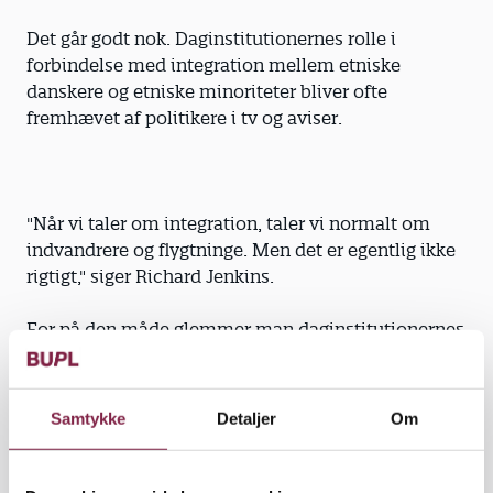
Det går godt nok. Daginstitutionernes rolle i
forbindelse med integration mellem etniske
danskere og etniske minoriteter bliver ofte
fremhævet af politikere i tv og aviser.
"Når vi taler om integration, taler vi normalt om
indvandrere og flygtninge. Men det er egentlig ikke
rigtigt," siger Richard Jenkins.
For på den måde glemmer man daginstitutionernes
rolle som integrationssystem for alle, også for de
etnisk danske børn, mener han.
Samtykke
Detaljer
Om
"Hele børnepasnings- og undervisningssystemet er
et stort integrationssystem for danskere. Når et
barn kommer ud af sin mor, ved det ingenting. Det