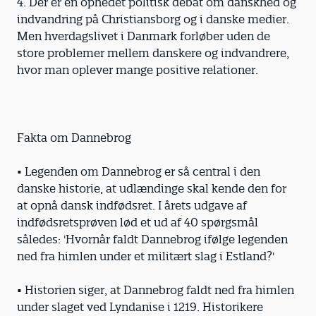
4. Der er en ophedet politisk debat om danskhed og
indvandring på Christiansborg og i danske medier.
Men hverdagslivet i Danmark forløber uden de
store problemer mellem danskere og indvandrere,
hvor man oplever mange positive relationer.
Fakta om Dannebrog
• Legenden om Dannebrog er så central i den
danske historie, at udlændinge skal kende den for
at opnå dansk indfødsret. I årets udgave af
indfødsretsprøven lød et ud af 40 spørgsmål
således: 'Hvornår faldt Dannebrog ifølge legenden
ned fra himlen under et militært slag i Estland?'
• Historien siger, at Dannebrog faldt ned fra himlen
under slaget ved Lyndanise i 1219. Historikere