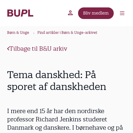
G
å
Bliv medlem
t
BUPL.dk
A-kassen
Lokal fagforening
i
B
l
Børn & Unge
Find artikler i Børn & Unge-arkivet
r
h
ø
o
Tilbage til B&U arkiv
v
d
e
k
d
r
Tema danskhed: På
i
u
n
sporet af danskheden
m
d
m
h
o
e
I mere end 15 år har den nordirske
l
d
professor Richard Jenkins studeret
Danmark og danskere. I børnehave og på