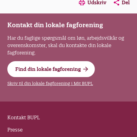
Opens in a new window
Opens in a new win
Opens in a
Udskriv
Del
Kontakt din lokale fagforening
Har du faglige spørgsmål om løn, arbejdsvilkår og
overenskomster, skal du kontakte din lokale
fagforening.
Find din lokale fagforening
Skriv til din lokale fagforening i Mit BUPL
Kontakt BUPL
Presse