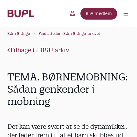
G
å
Bliv medlem
t
BUPL.dk
A-kassen
Lokal fagforening
i
B
l
Børn & Unge
Find artikler i Børn & Unge-arkivet
r
h
ø
o
Tilbage til B&U arkiv
v
d
e
k
d
r
TEMA. BØRNEMOBNING:
i
u
n
Sådan genkender i
m
d
mobning
m
h
o
e
l
d
Det kan være svært at se de dynamikker,
der leder frem til, at et barn skubbes ud