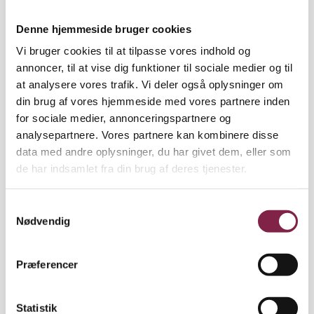
Humor kan være en måde at komme tættere på
hinanden og knytte venskaber på, men det kan også
Denne hjemmeside bruger cookies
være ekskluderende. Holdes man ude med latter, er
Vi bruger cookies til at tilpasse vores indhold og
det eneste forsvar som regel at grine med.
annoncer, til at vise dig funktioner til sociale medier og til
at analysere vores trafik. Vi deler også oplysninger om
din brug af vores hjemmeside med vores partnere inden
for sociale medier, annonceringspartnere og
4. Kend forskel på konflikter og mobning
analysepartnere. Vores partnere kan kombinere disse
data med andre oplysninger, du har givet dem, eller som
Konflikter er nødvendige og vil altid opstå mellem
de har indsamlet fra din brug af deres tjenester.
børn i en gruppe. Mobning adskiller sig fra
konflikter ved, at konflikter altid opstår mellem to
ligeværdige parter eller grupper. I mobning er der
S
Nødvendig
altid et ulige magtforhold. Hvis en konflikt vokser
a
sig stor, kan den udvikle sig til mobning. Derfor er
m
det vigtigt at lære at håndtere konflikter på en
t
Præferencer
positiv og konstruktiv måde, inden de vokser sig for
y
store.
k
k
Statistik