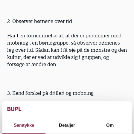
2. Observer børnene over tid
Har I en fornemmelse af, at der er problemer med
mobning i en børnegruppe, så observer børnenes
leg over tid. Sådan kan I få øje på de mønstre og den
kultur, der er ved at udvikle sig i gruppen, og
forsøge at ændre den.
3. Kend forskel på drilleri og mobning
Det kan være svært at kende forskel på drillerier og
mobning, og grænsen kan være flydende. Observer
børnene, når de laver sjov med hinanden, og tal
Samtykke
Detaljer
Om
med dem om, hvorvidt alle synes, at det er sjovt.