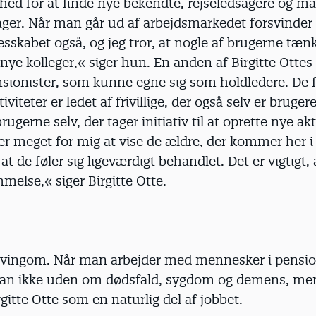
ghed for at finde nye bekendte, rejseledsagere og m
ager. Når man går ud af arbejdsmarkedet forsvinder
esskabet også, og jeg tror, at nogle af brugerne tæn
ye kolleger,« siger hun. En anden af Birgitte Ottes
sionister, som kunne egne sig som holdledere. De f
iviteter er ledet af frivillige, der også selv er bruger
ugerne selv, der tager initiativ til at oprette nye akt
r meget for mig at vise de ældre, der kommer her i 
at de føler sig ligeværdigt behandlet. Det er vigtigt, 
else,« siger Birgitte Otte.
 svingom. Når man arbejder med mennesker i pensio
n ikke uden om dødsfald, sygdom og demens, me
rgitte Otte som en naturlig del af jobbet.