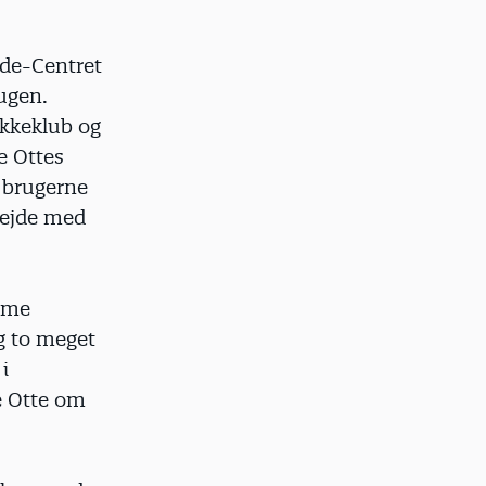
ade-Centret
 ugen.
ikkeklub og
e Ottes
t brugerne
bejde med
mme
g to meget
i
e Otte om