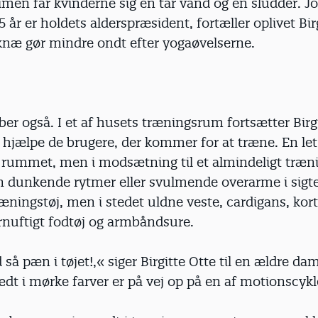
imen får kvinderne sig en tår vand og en sludder. J
 år er holdets alderspræsident, fortæller oplivet Birg
knæ gør mindre ondt efter yogaøvelserne.
r også. I et af husets træningsrum fortsætter Birg
hjælpe de brugere, der kommer for at træne. En let 
r rummet, men i modsætning til et almindeligt træn
en dunkende rytmer eller svulmende overarme i sigt
ræningstøj, men i stedet uldne veste, cardigans, k
ornuftigt fodtøj og armbåndsure.
d så pæn i tøjet!,« siger Birgitte Otte til en ældre da
ædt i mørke farver er på vej op på en af motionscykl