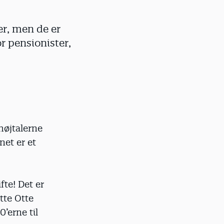
’er, men de er
or pensionister,
højtalerne
net er et
te! Det er
itte Otte
0’erne til