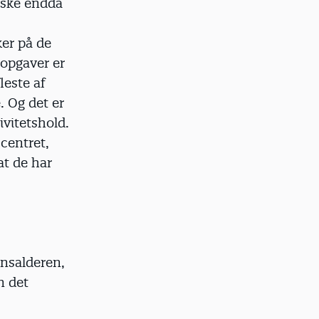
åske endda
ker på de
 opgaver er
leste af
e. Og det er
ivitetshold.
centret,
at de har
nsalderen,
n det