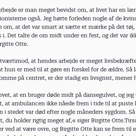
arbejde er man meget bevidst om, at livet har en læ
ionisterne også. Jeg hørte forleden nogle af de kvin
e om, at det var smart at sætte et mærke på det tøj
s i. Det talte de om midt under en fest, og det var ikk
rgitte Otte.
tværtimod, at hendes arbejde er meget livsbekræfte
at hun er med til at gøre en forskel for de ældre. Så
omme på centret, er der stadig en livsgnist, mener 
evet, at en bruger døde midt på dansegulvet, og jeg
t, at ambulancen ikke nåede frem i tide til at puste li
n i stedet var død efter nogle måneders sygdom. Så 
t, du holder rigtig meget af,« siger Birgitte Otte.Tir
 er ved at være ovre, og Birgitte Otte kan se frem til