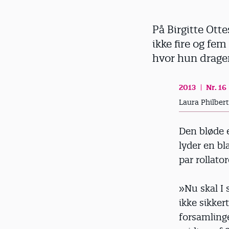
d
På Birgitte Otte
ikke fire og fem
hvor hun drager
2013
Nr. 16
Laura Philbert
Den bløde e
lyder en bl
par rollat
»Nu skal I 
ikke sikker
forsamlinge