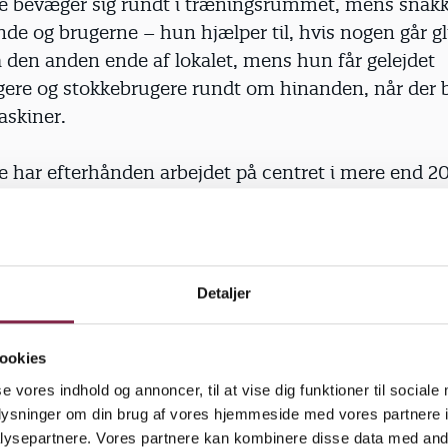
tte bevæger sig rundt i træningsrummet, mens snak
e og brugerne – hun hjælper til, hvis nogen går gl
 den anden ende af lokalet, mens hun får gelejdet
gere og stokkebrugere rundt om hinanden, når der b
skiner.
te har efterhånden arbejdet på centret i mere end 2
e på sin pædagogiske viden i arbejdet med de ældre
 bange for konflikter, og hun mener selv, at en af 
 kvaliteter er, at hun er god til at udpege og sætte
tioner.
Detaljer
 tit, at jeg lige så godt kunne arbejde i en fritidsord
ookies
 handler i høj grad om at holde god takt og tone bl
se vores indhold og annoncer, til at vise dig funktioner til sociale
og om hvordan vi vil omgås hinanden her i centret.
oplysninger om din brug af vores hjemmeside med vores partnere i
an også finde på at mobbe og tale grimt til hinand
ysepartnere. Vores partnere kan kombinere disse data med andr