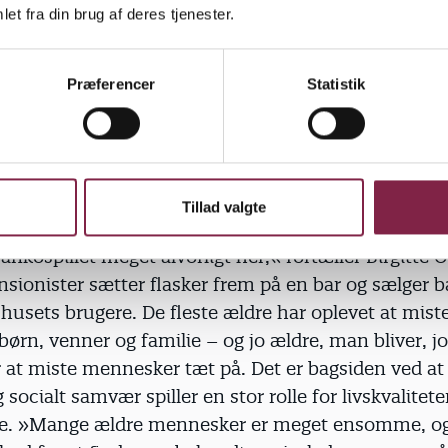
e.
et fra din brug af deres tjenester.
Præferencer
Statistik
r livskvaliteten. I centrets store fællesrum, Pyrami
 efter formen, er der ved at blive gjort klar til dage
 Ved nogle af bordene er snakken godt i gang, og m
den stigende spænding i luften.
Tillad valgte
ankospillet meget alvorligt her,« fortæller Birgitte 
pensionister sætter flasker frem på en bar og sælger
f husets brugere. De fleste ældre har oplevet at mist
børn, venner og familie – og jo ældre, man bliver, jo
r at miste mennesker tæt på. Det er bagsiden ved at 
g socialt samvær spiller en stor rolle for livskvalitete
tte. »Mange ældre mennesker er meget ensomme, og