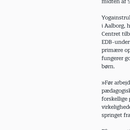
midten af 
Yogainstruk
i Aalborg, 
Centret til
EDB-undervi
primære opg
fungerer go
børn.
»Før arbej
pædagogiske
forskellig
virkelighed
springet f