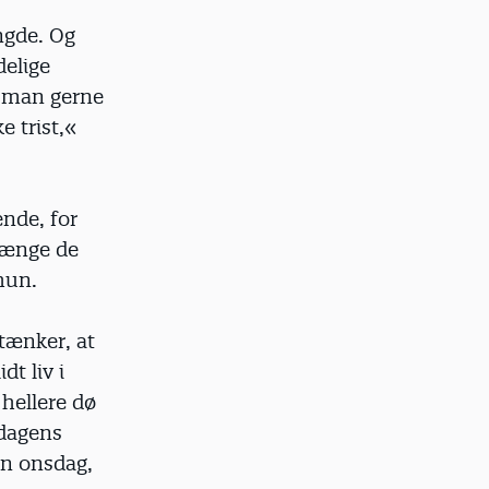
ngde. Og
delige
, man gerne
e trist,«
nde, for
 længe de
hun.
 tænker, at
dt liv i
hellere dø
sdagens
 en onsdag,