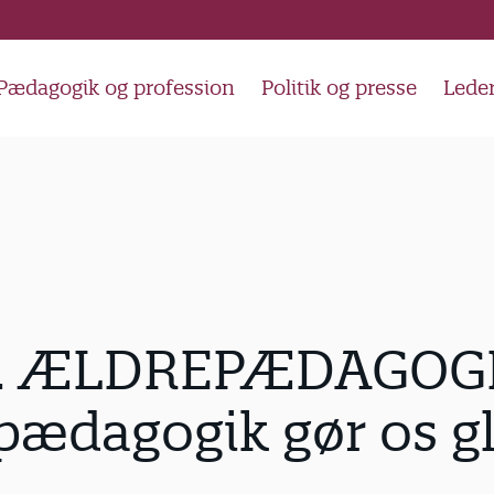
Pædagogik og profession
Politik og presse
Lede
. ÆLDREPÆDAGOGI
pædagogik gør os g