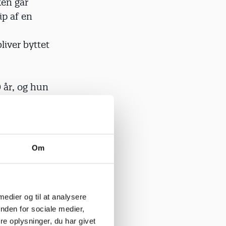
ken går
ip af en
liver byttet
0 år, og hun
 borgere.
hendes
 ord på de
Om
ning, for
andt
 medier og til at analysere
 Ældre
nden for sociale medier,
en,« siger
e oplysninger, du har givet