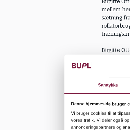
Birgitte O
mellem hend
sætning fra
rollatorbru
træningsma
Birgitte Ot
trækker oft
Hun er ikke
pædagogiske
svære situa
Samtykke
»Jeg tænker
Denne hjemmeside bruger c
mit arbejde
Vi bruger cookies til at tilpas
brugerne, 
vores trafik. Vi deler også 
mennesker k
annonceringspartnere og anal