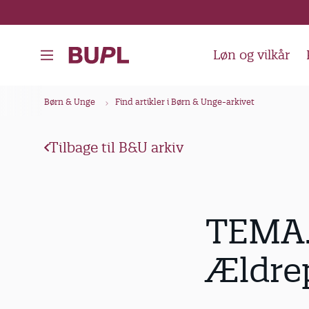
G
å
t
Løn og vilkår
i
l
B
Børn & Unge
Find artikler i Børn & Unge-arkivet
h
r
o
ø
v
Tilbage til B&U arkiv
d
e
k
d
i
r
TEMA
n
u
d
m
Ældre
h
m
o
e
l