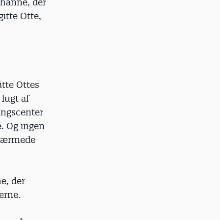
ohanne, der
itte Otte,
itte Ottes
lugt af
ingscenter
e. Og ingen
ortærmede
me, der
erne.