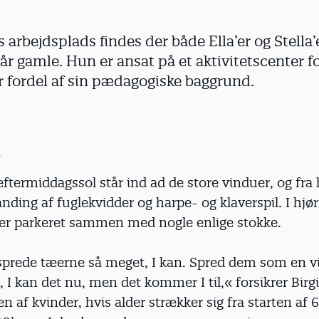
s arbejdsplads findes der både Ella’er og Stella
 år gamle. Hun er ansat på et aktivitetscenter f
 fordel af sin pædagogiske baggrund.
ftermiddagssol står ind ad de store vinduer, og fra 
anding af fuglekvidder og harpe- og klaverspil. I hjør
orer parkeret sammen med nogle enlige stokke.
sprede tæerne så meget, I kan. Spred dem som en vif
t, I kan det nu, men det kommer I til,« forsikrer Birg
n af kvinder, hvis alder strækker sig fra starten af 6