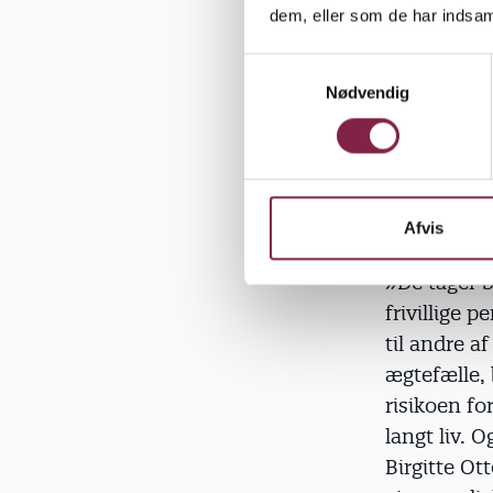
Birgitte Ott
dem, eller som de har indsaml
S
Nødvendig
a
m
Netværk øge
t
har sit navn
y
bankospil.
k
fornemmer 
k
Afvis
e
v
»De tager b
a
frivillige 
l
til andre a
g
ægtefælle, 
risikoen fo
langt liv. O
Birgitte O