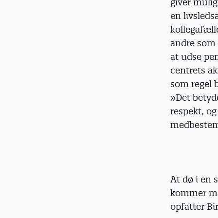
giver muli
en livsleds
kollegafæll
andre som n
at udse pen
centrets akt
som regel br
»Det betyde
respekt, og 
medbestemm
At dø i en
kommer ma
opfatter Bi