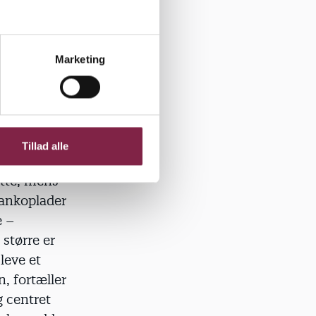
Marketing
den, der
ns
an
Tillad alle
Otte, mens
 bankoplader
e –
 større er
leve et
n, fortæller
 centret