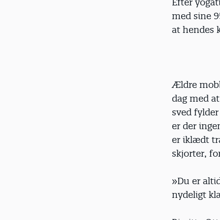
Efter yogat
med sine 95
at hendes 
Ældre mobbe
dag med at 
sved fylde
er der ing
er iklædt t
skjorter, f
»Du er alti
nydeligt kl