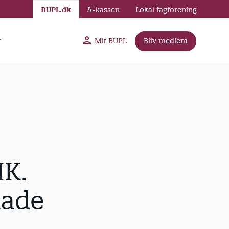
BUPL.dk
A-kassen
Lokal fagforening
r
Mit BUPL
Bliv medlem
K.
lade