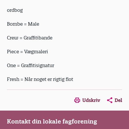
ordbog
Bombe = Male
Crew = Graffitibande
Piece = Vægmaleri
One = Graffitisignatur
Fresh = Når noget er rigtig flot
Opens in a new window
Opens in a new win
Opens in a
Udskriv
Del
Kontakt din lokale fagforening