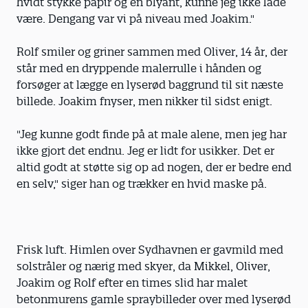
hvidt stykke papir og en blyant, kunne jeg ikke lade
være. Dengang var vi på niveau med Joakim."
Rolf smiler og griner sammen med Oliver, 14 år, der
står med en dryppende malerrulle i hånden og
forsøger at lægge en lyserød baggrund til sit næste
billede. Joakim fnyser, men nikker til sidst enigt.
"Jeg kunne godt finde på at male alene, men jeg har
ikke gjort det endnu. Jeg er lidt for usikker. Det er
altid godt at støtte sig op ad nogen, der er bedre end
en selv," siger han og trækker en hvid maske på.
Frisk luft. Himlen over Sydhavnen er gavmild med
solstråler og nærig med skyer, da Mikkel, Oliver,
Joakim og Rolf efter en times slid har malet
betonmurens gamle spraybilleder over med lyserød