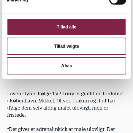
a
"Men de kan stadig vise mig, hvordan jeg bliver
l
bedre."
g
Tillad alle
Joakim samler dåsen op med hvid farve, hvor
inskriptionen "Keep Out Of Reach Of Children" ikke
afskrækker drengene fra at kalde "Molotov" for
Tillad valgte
markedets bedste spray-mærke. Indenfor de sidste
5-6 år er fabrikanter af spraymaling begyndt at
producere dåser specielt til graffiti-malere.
Afvis
Loven styrer. Ifølge TV2 Lorry er graffitien fordoblet
i København. Mikkel, Oliver, Joakim og Rolf har
ifølge dem selv aldrig malet ulovligt, men er
fristede.
"Det giver et adrenalinkick at male ulovligt. Det