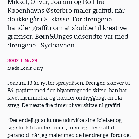
Mikkel, Oliver, Joakim og Rolf fra
Københavns Østerbro maler graffiti, når
de ikke går i 8. klasse. For drengene
handler graffiti om at skubbe til kreative
grænser. Børn&Unges udsendte var med
drengene i Sydhavnen.
2007
Nr. 29
Mads Louis Orry
Joakim, 13 år, ryster spraydåsen. Drengen skæver til
A4-papiret med den blyanttegnede skitse, han har
lavet hjemmefra, og trækker omhyggeligt en blå
streg. De næste fire timer bliver skitse til graffiti.
"Det er dejligt at kunne udtrykke sine følelser og
sige fuck til andre crews, men jeg bliver altid
paranoid, når jeg maler med de her drenge, fordi det