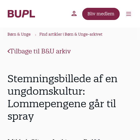
G
å
Bliv medlem
t
BUPL.dk
A-kassen
Lokal fagforening
i
B
l
Børn & Unge
Find artikler i Børn & Unge-arkivet
r
h
ø
o
Tilbage til B&U arkiv
v
d
e
k
d
r
Stemningsbillede af en
i
u
n
ungdomskultur:
m
d
Lommepengene går til
m
h
o
e
spray
l
d