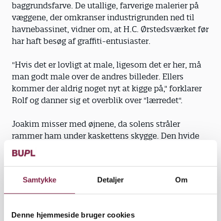
baggrundsfarve. De utallige, farverige malerier på
væggene, der omkranser industrigrunden ned til
havnebassinet, vidner om, at H.C. Ørstedsværket før
har haft besøg af graffiti-entusiaster.
"Hvis det er lovligt at male, ligesom det er her, må
man godt male over de andres billeder. Ellers
kommer der aldrig noget nyt at kigge på," forklarer
Rolf og danner sig et overblik over "lærredet".
Joakim misser med øjnene, da solens stråler
rammer ham under kaskettens skygge. Den hvide
maske, der beskytter ham mod malingdampenes
hærgen i barnehjernen, bevæger sig og en mumlen
finder vej.
Samtykke
Detaljer
Om
"Ah, frisk graffitiluft. Solen skinner igen over
Sydhavnen. Sådan er det altid, når vi maler."
Denne hjemmeside bruger cookies