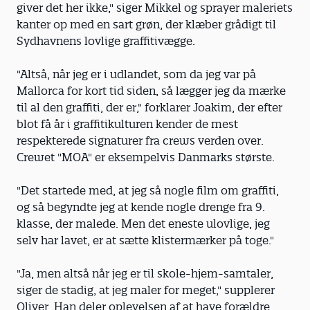
giver det her ikke," siger Mikkel og sprayer maleriets
kanter op med en sart grøn, der klæber grådigt til
Sydhavnens lovlige graffitivægge.
"Altså, når jeg er i udlandet, som da jeg var på
Mallorca for kort tid siden, så lægger jeg da mærke
til al den graffiti, der er," forklarer Joakim, der efter
blot få år i graffitikulturen kender de mest
respekterede signaturer fra crews verden over.
Crewet "MOA" er eksempelvis Danmarks største.
"Det startede med, at jeg så nogle film om graffiti,
og så begyndte jeg at kende nogle drenge fra 9.
klasse, der malede. Men det eneste ulovlige, jeg
selv har lavet, er at sætte klistermærker på toge."
"Ja, men altså når jeg er til skole-hjem-samtaler,
siger de stadig, at jeg maler for meget," supplerer
Oliver. Han deler oplevelsen af at have forældre,