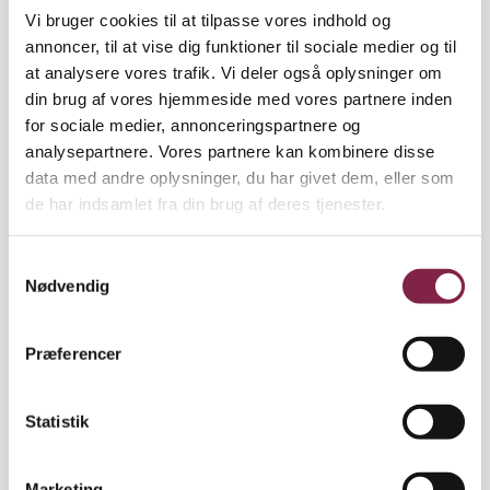
Joakim fisker en lille, sort Nokia-mobiltelefon op
Vi bruger cookies til at tilpasse vores indhold og
ad lommen og sætter den på musik-afspilning.
annoncer, til at vise dig funktioner til sociale medier og til
at analysere vores trafik. Vi deler også oplysninger om
Mikkel på 14 år og Oliver med rød maske nikker i
din brug af vores hjemmeside med vores partnere inden
takt til hip-hop-rytmerne fra den lille sorte box, der
for sociale medier, annonceringspartnere og
skaber stemning. De er i gang med hver deres
analysepartnere. Vores partnere kan kombinere disse
"piece" ved siden af hinanden.
data med andre oplysninger, du har givet dem, eller som
de har indsamlet fra din brug af deres tjenester.
"Min mor har købt den her røde maske til mig i et
byggemarked, fordi hun er sådan en
S
sikkerhedsfreak," forklarer Oliver med seriøs mine.
Nødvendig
a
m
Joakim, der selv har fået godt gang i sine blå
t
Præferencer
bogstaver på betonvæggen, giver vennen ret i
y
alvoren.
k
k
Statistik
"De gamle malere kan ikke huske noget, fordi de har
e
sprayet så meget med usunde dåser," siger han.
v
Marketing