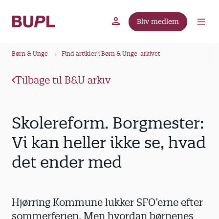
G
å
Bliv medlem
t
BUPL.dk
A-kassen
Lokal fagforening
i
B
l
Børn & Unge
Find artikler i Børn & Unge-arkivet
r
h
ø
o
Tilbage til B&U arkiv
v
d
e
k
d
r
Skolereform. Borgmester:
i
u
n
Vi kan heller ikke se, hvad
m
d
det ender med
m
h
o
e
l
d
Hjørring Kommune lukker SFO’erne efter
sommerferien. Men hvordan børnenes