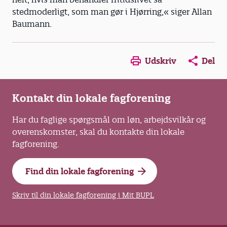
stedmoderligt, som man gør i Hjørring,« siger Allan
Baumann.
Opens in a new window
Opens in a new win
Opens in a
Udskriv
Del
Kontakt din lokale fagforening
Har du faglige spørgsmål om løn, arbejdsvilkår og
overenskomster, skal du kontakte din lokale
fagforening.
Find din lokale fagforening
Skriv til din lokale fagforening i Mit BUPL