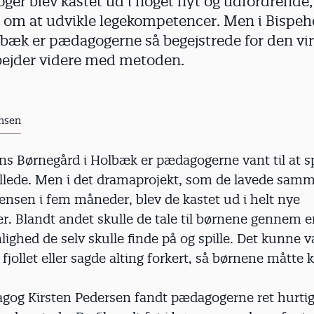
er blev kastet ud i noget nyt og udfordrende, 
 om at udvikle legekompetencer. Men i Bispeh
bæk er pædagogerne så begejstrede for den vir
rbejder videre med metoden.
nsen
ns Børnegård i Holbæk er pædagogerne vant til at sp
ollede. Men i det dramaprojekt, som de lavede sa
ensen i fem måneder, blev de kastet ud i helt nye
r. Blandt andet skulle de tale til børnene gennem 
lighed de selv skulle finde på og spille. Det kunne v
fjollet eller sagde alting forkert, så børnene måtte k
gog Kirsten Pedersen fandt pædagogerne ret hurtigt