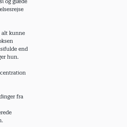
asi og glæde
elsesrejse
 alt kunne
voksen
asifulde end
ger hun.
centration
dinger fra
erede
n.