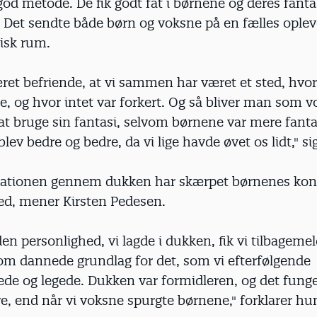
god metode. De fik godt fat i børnene og deres fant
. Det sendte både børn og voksne på en fælles oplev
isk rum.
ret befriende, at vi sammen har været et sted, hvor
re, og hvor intet var forkert. Og så bliver man som 
 at bruge sin fantasi, selvom børnene var mere fant
blev bedre og bedre, da vi lige havde øvet os lidt," si
tionen gennem dukken har skærpet børnenes kon
ed, mener Kirsten Pedesen.
n personlighed, vi lagde i dukken, fik vi tilbagemel
om dannede grundlag for det, som vi efterfølgende
ede og legede. Dukken var formidleren, og det fung
, end når vi voksne spurgte børnene," forklarer hu