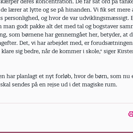
kærper deres koncentration. De får sat ord på tank
g de lærer at lytte og se på hinanden. Vi fik set mere 
s personlighed, og hvor de var udviklingsmæssigt. 
 man godt pakke alt det med tal og bogstaver sam
ing, som børnene har gennemgået her, betyder, at d
gefter. Det, vi har arbejdet med, er forudsætningen 
 klare sig bedre, når de kommer i skole," siger Kirst
en har planlagt et nyt forløb, hvor de børn, som nu 
 skal sendes på en rejse ud i det magiske rum.
Ope