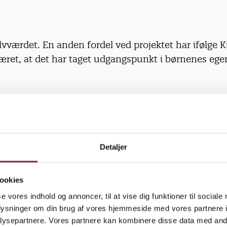
lvværdet. En anden fordel ved projektet har ifølge K
æret, at det har taget udgangspunkt i børnenes eg
al have fat i børnene, er det jo gennem legen. Derfo
 kunstigt, at børnene er med, fordi det er på legens
samme elementer, vi har brugt, som børnene selv bru
ege," siger hun.
Detaljer
for dramalegen var de samme hver gang: Samme
ookies
t børnene frem til de figurer, som de skulle dramat
se vores indhold og annoncer, til at vise dig funktioner til sociale
rollerne og byttede, så alle prøvede alle roller. Sene
oplysninger om din brug af vores hjemmeside med vores partnere i
 oplevelser, og så var der afslapning. Selv om emn
ysepartnere. Vores partnere kan kombinere disse data med andr