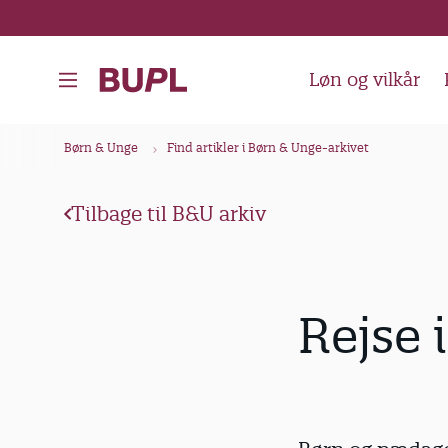
G
å
t
Løn og vilkår
i
l
B
Børn & Unge
Find artikler i Børn & Unge-arkivet
h
r
o
ø
v
Tilbage til B&U arkiv
d
e
k
d
i
r
Rejse 
n
u
d
m
h
m
o
e
l