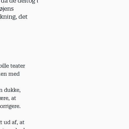
da de deltog i
øjens
kning, det
ille teater
mmen med
en dukke,
ære, at
orrigere.
 ud af, at