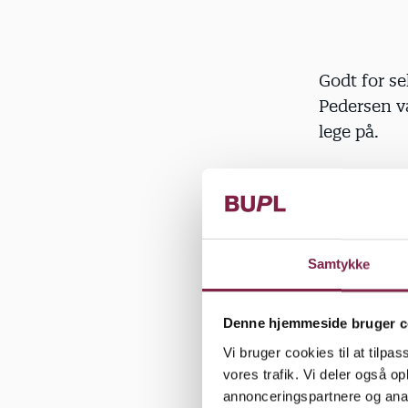
Godt for se
Pedersen v
lege på.
"Når man sk
heller ikke
Det er de 
egne rollel
Samtykke
Rammerne 
Denne hjemmeside bruger c
dukken fand
Vi bruger cookies til at tilpas
de spillede 
vores trafik. Vi deler også 
tegne deres
annonceringspartnere og anal