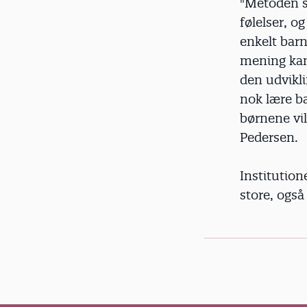
"Metoden s
følelser, o
enkelt barn
mening kan
den udvikl
nok lære ba
børnene vil
Pedersen.
Institution
store, også