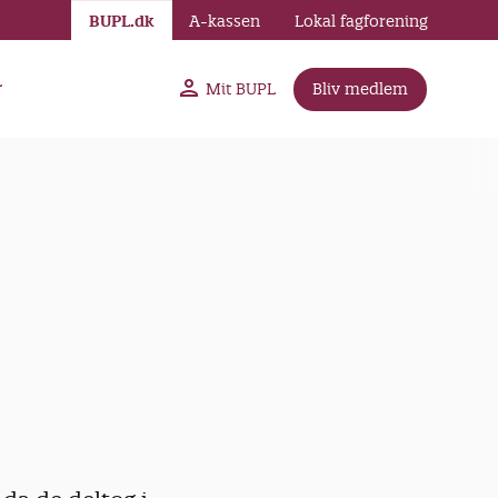
BUPL.dk
A-kassen
Lokal fagforening
r
Mit BUPL
Bliv medlem