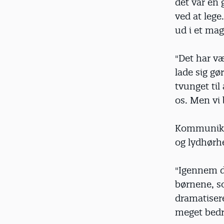
det var en 
ved at lege
ud i et mag
"Det har væ
lade sig gø
tvunget til
os. Men vi 
Kommunika
og lydhørh
"Igennem de
børnene, s
dramatiser
meget bedre