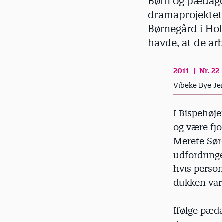
Børn og pædagog
d
dramaprojektet
Børnegård i Hol
havde, at de a
2011
Nr. 22
Vibeke Bye Je
I Bispehøje
og være fj
Merete Sør
udfordringe
hvis person
dukken var 
Ifølge pæda