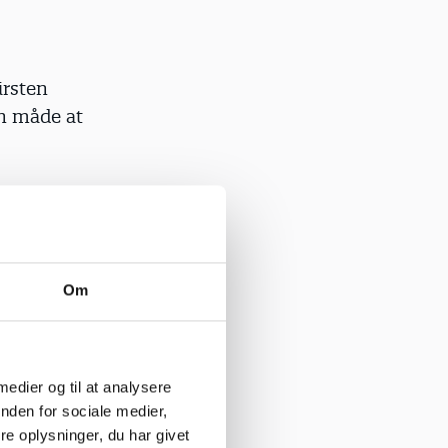
irsten
en måde at
r føles det
 præmisser.
ger i deres
Om
n med
isere over,
 medier og til at analysere
re skulle de
nden for sociale medier,
erne og
e oplysninger, du har givet