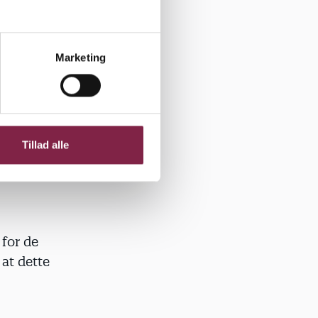
ske og ens
rsten
Marketing
e børn, der
n naturlig
gen. Deres
e og deltage
Tillad alle
 for de
 at dette