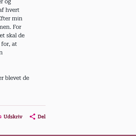
er og
af hvert
Efter min
men. For
et skal de
for, at
en
er blevet de
Udskriv
Del
ns in a new window
Opens in a new window
Opens in a new window