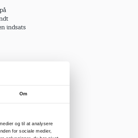
 på
andt
n indsats
ldes det
l er
 tabt sig,
Om
 bedre.
 medier og til at analysere
en efter
nden for sociale medier,