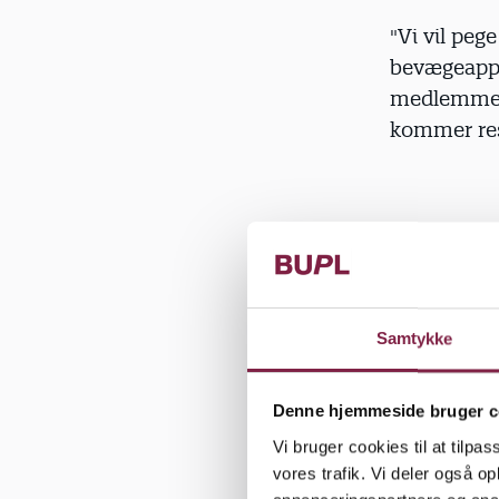
"Vi vil peg
bevægeappa
medlemmern
kommer res
Målt og vej
blandt ande
pædagogern
Samtykke
samtidig m
Da projekte
Denne hjemmeside bruger c
Vi bruger cookies til at tilpas
De blev vej
vores trafik. Vi deler også 