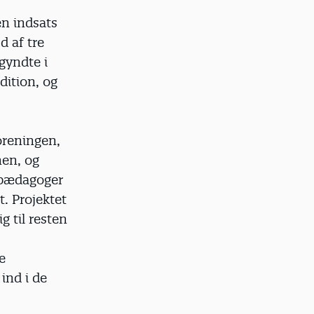
en indsats
d af tre
gyndte i
dition, og
oreningen,
en, og
e pædagoger
. Projektet
g til resten
e
ind i de