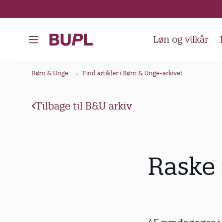
G
å
t
Løn og vilkår
i
l
B
Børn & Unge
Find artikler i Børn & Unge-arkivet
h
r
o
ø
v
Tilbage til B&U arkiv
d
e
k
d
i
r
Raske 
n
u
d
m
h
m
o
e
l