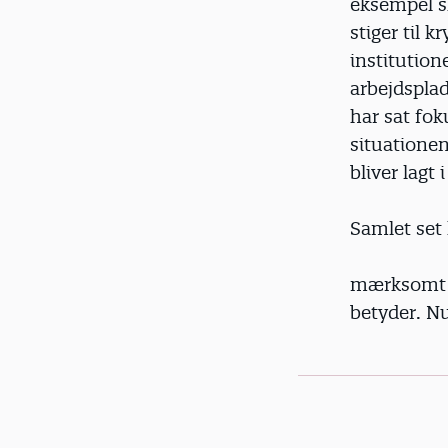
eksempel s
stiger til 
institution
arbejdsplad
har sat fok
situationen
bliver lagt 
Samlet set 
mærksomt p
betyder. N