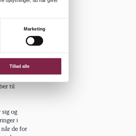
e oplysninger, du har givet
fleste lod
 stå med en
Marketing
 kommet i
og dermed
Tillad alle
re sammen
er til
 sig og
ringer i
 når de for