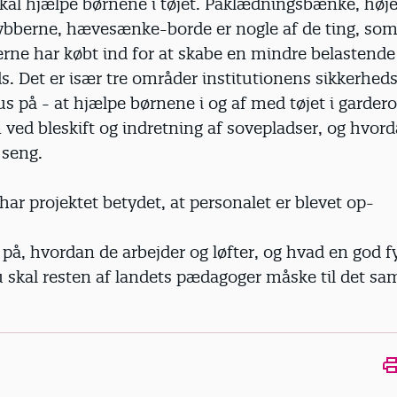
kal hjælpe børnene i tøjet. Påklædningsbænke, høje 
krybberne, hævesænke-borde er nogle af de ting, so
erne har købt ind for at skabe en mindre belastende
s. Det er især tre områder institutionens sikkerhed
us på - at hjælpe børnene i og af med tøjet i garder
 ved bleskift og indretning af sovepladser, og hvo
i seng.
har projektet betydet, at personalet er blevet op-
å, hvordan de arbejder og løfter, og hvad en god f
u skal resten af landets pædagoger måske til det s
Ope