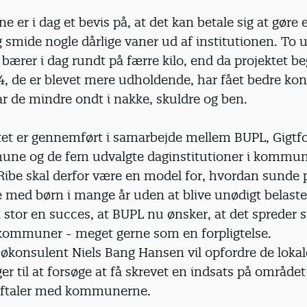
 er i dag et bevis på, at det kan betale sig at gøre 
 smide nogle dårlige vaner ud af institutionen. To u
ærer i dag rundt på færre kilo, end da projektet be
, de er blevet mere udholdende, har fået bedre kon
r de mindre ondt i nakke, skuldre og ben.
ktet er gennemført i samarbejde mellem BUPL, Gigtf
ne og de fem udvalgte daginstitutioner i kommun
i Ribe skal derfor være en model for, hvordan sund
 med børn i mange år uden at blive unødigt belastet
å stor en succes, at BUPL nu ønsker, at det spreder si
 kommuner - meget gerne som en forpligtelse.
jøkonsulent Niels Bang Hansen vil opfordre de lokal
er til at forsøge at få skrevet en indsats på området 
ftaler med kommunerne.