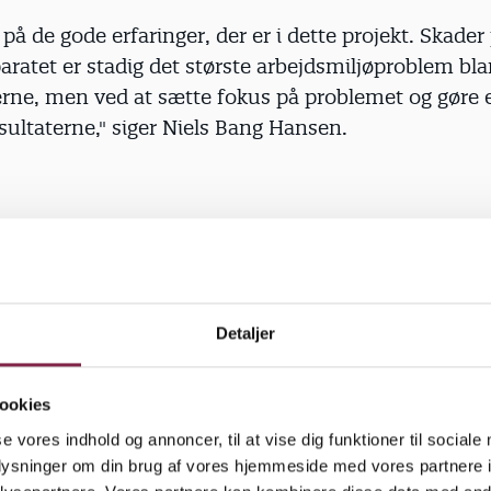
e på de gode erfaringer, der er i dette projekt. Skader
ratet er stadig det største arbejdsmiljøproblem bl
e, men ved at sætte fokus på problemet og gøre e
ultaterne," siger Niels Bang Hansen.
et. Når projektet i Ribe er blevet en stor succes, sky
t, at der er sat ind på mange områder. For eksempe
e både kommet i bedre form, blevet stærkere og har
Detaljer
ed at det ergonomiske arbejdsmiljø er blevet meget
t begyndte, blev pædagogernes fysiske form testet.
ookies
se vores indhold og annoncer, til at vise dig funktioner til sociale
et og målt, og de vidste så, at de skulle på vægten ig
oplysninger om din brug af vores hjemmeside med vores partnere i