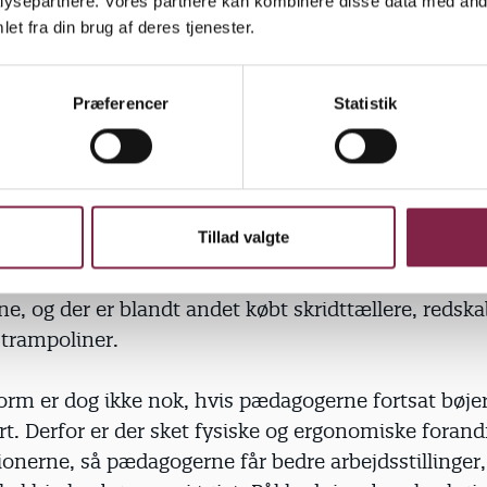
ysepartnere. Vores partnere kan kombinere disse data med andr
r. Derefter fik de motionsvejledning, og så var
et fra din brug af deres tjenester.
ndskyldning for ikke at få sved på panden. Langt de 
re til at komme i gang - de færreste havde lyst til at
Præferencer
Statistik
test efter seks måneder. Samlet set er pædagogerne
 og det er vigtigt, fordi de dermed kan klare mere 
slidt ned af forkerte arbejdsstillinger.
Tillad valgte
 også blevet en integreret del af hverdagen i
tionerne, ved at de voksne forsøger at røre sig me
, og der er blandt andet købt skridttællere, redskab
 trampoliner.
rm er dog ikke nok, hvis pædagogerne fortsat bøjer
ert. Derfor er der sket fysiske og ergonomiske forand
ionerne, så pædagogerne får bedre arbejdsstillinger,