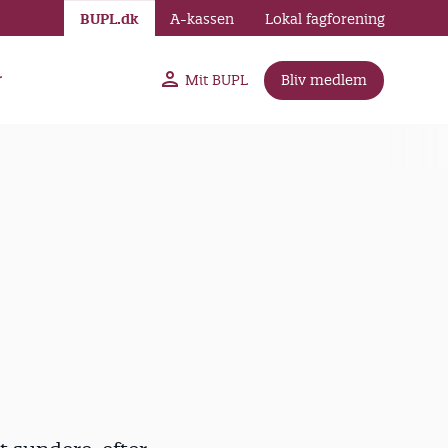
BUPL.dk
A-kassen
Lokal fagforening
r
Mit BUPL
Bliv medlem