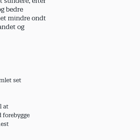
 sundere, efter
og bedre
fået mindre ondt
landet og
mlet set
l at
d forebygge
mest