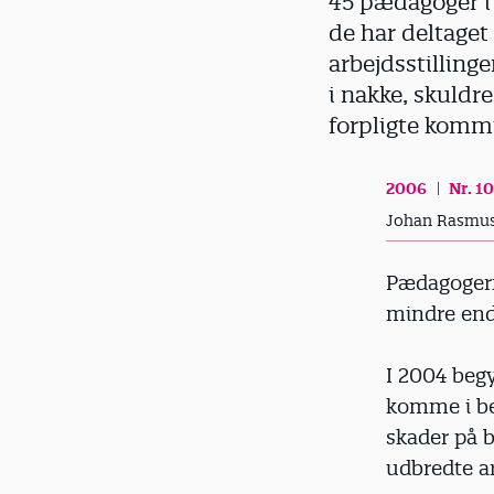
45 pædagoger i 
d
de har deltaget
arbejdsstillinge
i nakke, skuldre
forpligte kommu
2006
Nr. 10
Johan Rasmu
Pædagogern
mindre end
I 2004 begy
komme i be
skader på b
udbredte a