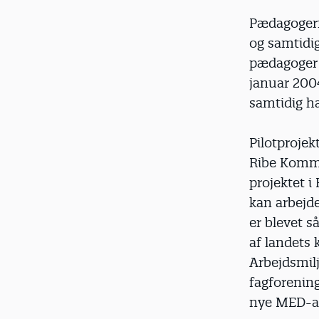
Pædagogerne
og samtidig
pædagoger b
januar 2004
samtidig ha
Pilotproje
Ribe Kommu
projektet 
kan arbejde
er blevet s
af landets
Arbejdsmil
fagforening
nye MED-a