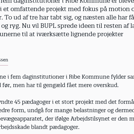
fem daginstitutioner i Ribe Kommune er blevet
 i et omfattende projekt med fokus på motion 
r. To ud af tre har tabt sig, og næsten alle har 
 og ryg. Nu vil BUPL sprede ideen til resten af 
nerne til at iværksætte lignende projekter
ssen
e i fem daginstitutioner i Ribe Kommune fylder sa
 før, men har til gengæld fået mere overskud.
ndte 45 pædagoger i et stort projekt med det formå
dre form, undgå for mange belastninger og derme
evægeapparatet, der ifølge Arbejdstilsynet er den 
rbejdsskade blandt pædagoger.